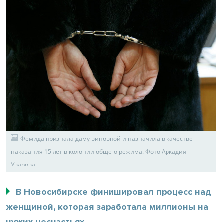
Фемида признала даму виновной и назначила в качестве
наказания 15 лет в колонии общего режима. Фото Аркадия
Уварова
В Новосибирске финишировал процесс над
женщиной, которая заработала миллионы на
чужих несчастьях.