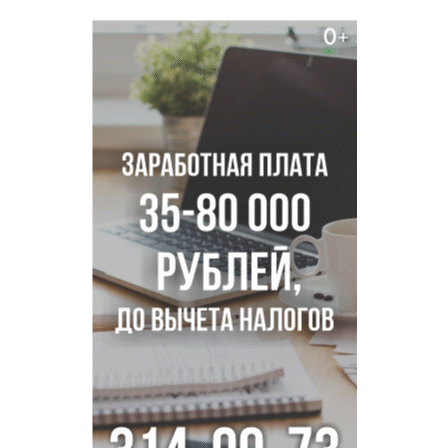
Главные дороги Новосибирска закрыли для самокатов к 11
августа
Парашютную вышку за 16 миллионов закупил детский
лагерь под Новосибирском
Заборы на площади Маркса сносят для новой зоны
отдыха в Новосибирске
Глава сельсовета Игорь Конах утонул у острова в
Новосибирском водохранилище