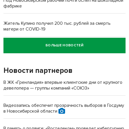
Под Новосибирском рабочий почти ослеп на шоколадной
фабрике
Житель Купино получил 200 тыс. рублей за смерть
матери от COVID-19
БОЛЬШЕ НОВОСТЕЙ
Новосибирский суд наказал водителя за смерть
пенсионерки на вокзале
Новости партнеров
«Мы живём на пастбище!»: в новосибирском селе лошади
терроризируют жителей
В ЖК «Гренландия» впервые клиентские дни от крупного
девелопера — группы компаний «СОЮЗ»
Инвалид получил условный срок за избиение врачей
протезом под Новосибирском
Видеозапись обеспечит прозрачность выборов в Госдуму
в Новосибирской области
Новосибирский преподаватель с женой вошли в топ-16
многодетных в России
В память о подвиге: «Ростелеком» проведет кибертурнир