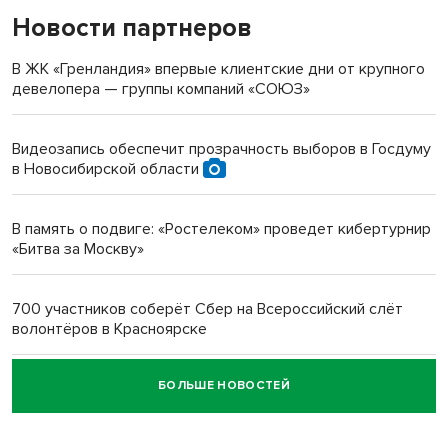
Новости партнеров
«Мы живём на пастбище!»: в новосибирском селе лошади
терроризируют жителей
В ЖК «Гренландия» впервые клиентские дни от крупного
девелопера — группы компаний «СОЮЗ»
Инвалид получил условный срок за избиение врачей
протезом под Новосибирском
Видеозапись обеспечит прозрачность выборов в Госдуму
в Новосибирской области
Новосибирский преподаватель с женой вошли в топ-16
многодетных в России
В память о подвиге: «Ростелеком» проведет кибертурнир
«Битва за Москву»
Обновлённое отделение ВТБ открылось в Искитиме
700 участников соберёт Сбер на Всероссийский слёт
волонтёров в Красноярске
БОЛЬШЕ НОВОСТЕЙ
Честный выбор: видеонаблюдение обеспечит
объективность результатов ЕДГ в Новосибирской
области