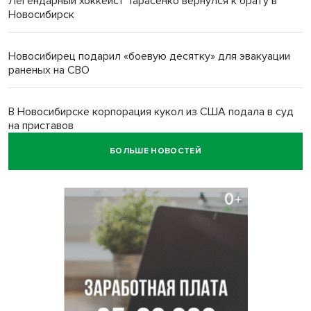
Легендарный хоккеист Тарасенко вернулся к брату в
Новосибирск
Новосибирец подарил «боевую десятку» для эвакуации
раненых на СВО
В Новосибирске корпорация кукол из США подала в суд
на приставов
БОЛЬШЕ НОВОСТЕЙ
В Новосибирске минздрав объявил бесплатную
диспансеризацию для 65-летних
В Новосибирске врачи прооперировали 25 тысяч
пациентов с катарактой
Знаменитый орангутан Бату отметил юбилей в
новосибирском зоопарке