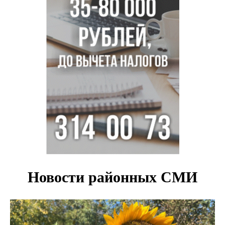
Новосибирские хирурги спасли сердце восьмиклассницы
с донорским клапаном