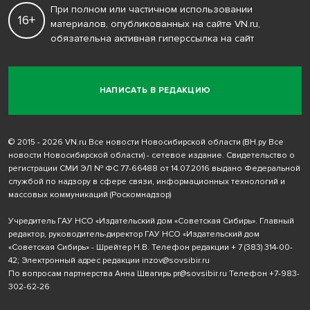
При полном или частичном использовании
16+
материалов, опубликованных на сайте VN.ru,
обязательна активная гиперссылка на сайт
НАПИСАТЬ В РЕДАКЦИЮ
© 2015 - 2026 VN.ru Все новости Новосибирской области (ВН.ру Все
новости Новосибирской области) - сетевое издание. Свидетельство о
регистрации СМИ ЭЛ № ФС 77-66488 от 14.07.2016 выдано Федеральной
службой по надзору в сфере связи, информационных технологий и
массовых коммуникаций (Роскомнадзор)
Учредитель ГАУ НСО «Издательский дом «Советская Сибирь». Главный
редактор, руководитель-директор ГАУ НСО «Издательский дом
«Советская Сибирь» - Шрейтер Н.В. Телефон редакции
+ 7 (383) 314-00-
42
; Электронный адрес редакции
inzov@sovsibir.ru
По вопросам партнерства Анна Швагирь
pr@sovsibir.ru
Телефон
+7-983-
302-62-26