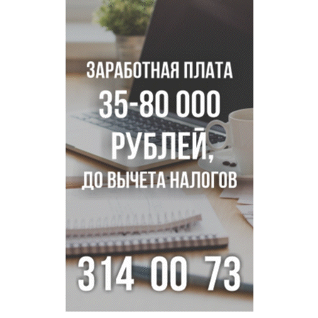
Трех туберкулезников под конвоем доставили в
больницу Новосибирской области
В Новосибирске курьер на велосипеде сломал ребенку
ключицу
Условный срок получил бердский подросток за
мошенничество на 3,5 миллиона