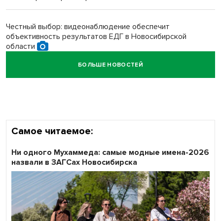
Обновлённое отделение ВТБ открылось в Искитиме
Честный выбор: видеонаблюдение обеспечит
объективность результатов ЕДГ в Новосибирской
области
БОЛЬШЕ НОВОСТЕЙ
Кибертанки пошли в бой: «Ростелеком» объявляет
участников «Битвы заводов» от Новосибирской
области
Самое читаемое:
Ни одного Мухаммеда: самые модные имена-2026
назвали в ЗАГСах Новосибирска