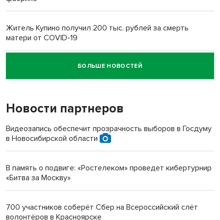
Житель Купино получил 200 тыс. рублей за смерть
матери от COVID-19
БОЛЬШЕ НОВОСТЕЙ
Новосибирский суд наказал водителя за смерть
пенсионерки на вокзале
Новости партнеров
«Мы живём на пастбище!»: в новосибирском селе лошади
терроризируют жителей
Видеозапись обеспечит прозрачность выборов в Госдуму
в Новосибирской области
Инвалид получил условный срок за избиение врачей
протезом под Новосибирском
В память о подвиге: «Ростелеком» проведет кибертурнир
«Битва за Москву»
Новосибирский преподаватель с женой вошли в топ-16
многодетных в России
700 участников соберёт Сбер на Всероссийский слёт
волонтёров в Красноярске