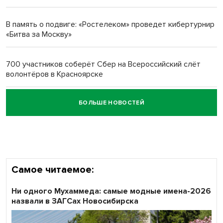
Новосибирский преподаватель с женой вошли в топ-16
многодетных в России
В память о подвиге: «Ростелеком» проведет кибертурнир
«Битва за Москву»
Обновлённое отделение ВТБ открылось в Искитиме
700 участников соберёт Сбер на Всероссийский слёт
волонтёров в Красноярске
БОЛЬШЕ НОВОСТЕЙ
Честный выбор: видеонаблюдение обеспечит
объективность результатов ЕДГ в Новосибирской
области
Самое читаемое:
Ни одного Мухаммеда: самые модные имена-2026
назвали в ЗАГСах Новосибирска