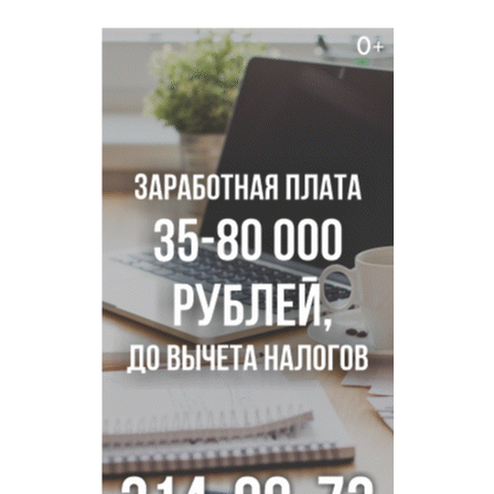
Академгородка
Покрытие рулежных дорожек обновили в аэропорту
Толмачево по нацпроекту
В Новосибирске зафиксирован рост заболеваемости
энтеровирусной инфекцией
В Новосибирске осудили внука за продажу дедова ружья
псевдо-мигранту