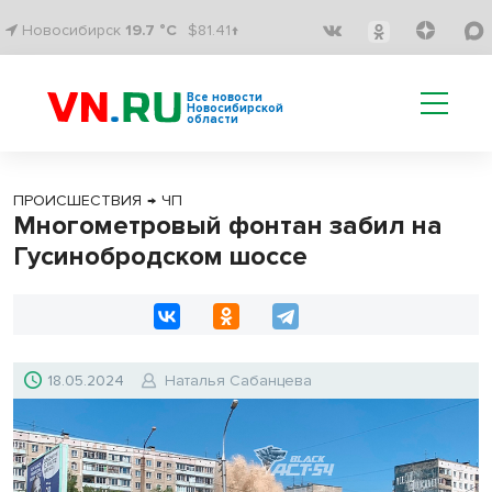
Новосибирск
19.7 °C
$81.41↑
Все новости
Новосибирской
области
ПРОИСШЕСТВИЯ
→
ЧП
Многометровый фонтан забил на
Гусинобродском шоссе
18.05.2024
Наталья Сабанцева