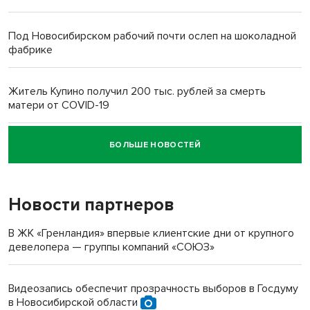
Под Новосибирском рабочий почти ослеп на шоколадной
фабрике
Житель Купино получил 200 тыс. рублей за смерть
матери от COVID-19
БОЛЬШЕ НОВОСТЕЙ
Новосибирский суд наказал водителя за смерть
пенсионерки на вокзале
Новости партнеров
«Мы живём на пастбище!»: в новосибирском селе лошади
терроризируют жителей
В ЖК «Гренландия» впервые клиентские дни от крупного
девелопера — группы компаний «СОЮЗ»
Инвалид получил условный срок за избиение врачей
протезом под Новосибирском
Видеозапись обеспечит прозрачность выборов в Госдуму
в Новосибирской области