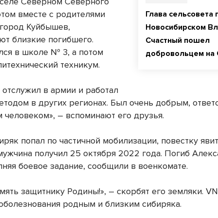
в селе Северном Северного
отом вместе с родителями
Глава сельсовета 
 город Куйбышев,
Новосибирском В
ют близкие погибшего.
Счастный пошел
лся в школе № 3, а потом
добровольцем на
литехнический техникум.
 отслужил в армии и работал
етодом в других регионах. Был очень добрым, ответ
 человеком», – вспоминают его друзья.
иряк попал по частичной мобилизации, повестку явит
мужчина получил 25 октября 2022 года. Погиб Алекс
лняя боевое задание, сообщили в военкомате.
мять защитнику Родины!», – скорбят его земляки. VN
оболезнования родным и близким сибиряка.