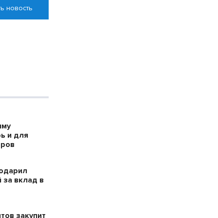
ь новость
мму
ь и для
оров
годарил
 за вклад в
тов закупит