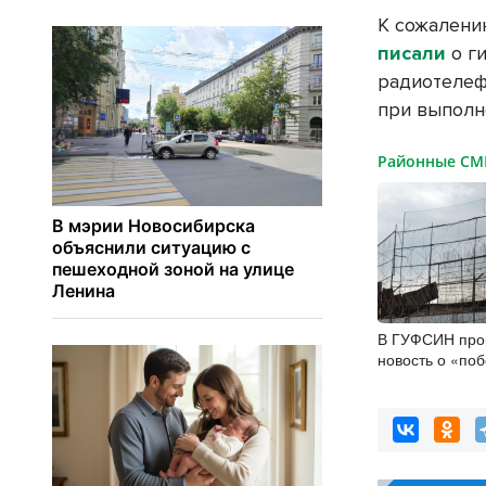
К сожалени
писали
о г
радиотелеф
при выполн
Районные С
В ГУФСИН про
новость о «по
заключённых в