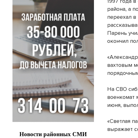
1997 года 
района, а п
переехал в
рассказыва
Парень учи
окончил по
«Александр
вахтовым м
порядочным
На СВО сиб
военкомат 
июня, выпо
«Светлая па
выражает с