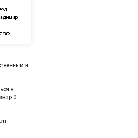
под
ладимир
 СВО
ственным и
ься в
андр 8
.ru