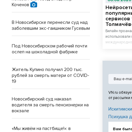
Коченов
Нейросет
популярн
сервисов
В Новосибирске перенесли суд над
Толмачёв
заболевшим экс-гаишником Гусевым
Билайн проана
использовали 
международном
Под Новосибирском рабочий почти
И. Покрышкина
ослеп на шоколадной фабрике
Исследование 
в число пяти 
сервисов у па
Житель Купино получил 200 тыс.
миллениалы (2
рублей за смерть матери от COVID-
активными пол
19
аэропорту.
VN.ru обязуе
от рассылки
Новосибирский суд наказал
водителя за смерть пенсионерки на
Искитимски
вокзале
Психушка д
«Мы живём на пастбище!»: в
Вам был