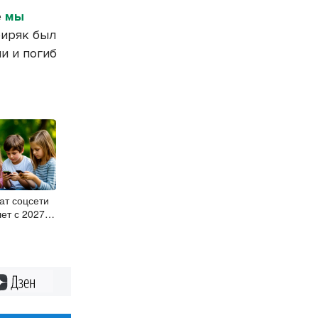
е
мы
иряк был
и и погиб
ат соцсети
лет с 2027
Дзен