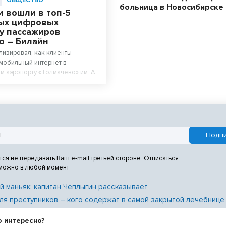
ОБЩЕСТВО
больница в Новосибирске
и вошли в топ-5
ых цифровых
 у пассажиров
о – Билайн
лизировал, как клиенты
мобильный интернет в
 аэропорту «Толмачёво» им. А.
 в первой половине лета.
показало, что нейросети вошли
самых популярных цифровых
ссажиров 16–44 лет. При этом
9–44 года) оказались самыми
ьзователями нейросетей в
тся не передавать Ваш e-mail третьей стороне. Отписаться
 можно в любой момент
й маньяк: капитан Чеплыгин рассказывает
ля преступников – кого содержат в самой закрытой лечебнице
о интересно?