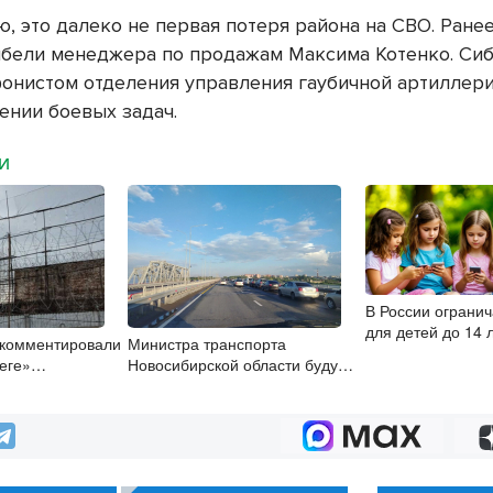
ю, это далеко не первая потеря района на СВО. Ране
ибели м
енеджера по продажам Максима Котенко.
Сиб
онистом отделения управления гаубичной артиллери
ении боевых задач.
МИ
В России огранич
для детей до 14 
комментировали
Министра транспорта
года
беге»
Новосибирской области будут
 Новосибирске
согласовывать в Москве