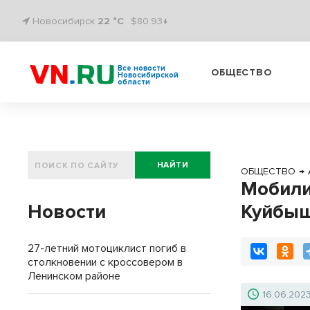
Новосибирск
22 °C
$80.93↓
Все новости
ОБЩЕСТВО
Новосибирской
области
НАЙТИ
ОБЩЕСТВО
→
Мобили
Новости
Куйбыш
27-летний мотоциклист погиб в
столкновении с кроссовером в
Ленинском районе
16.06.202