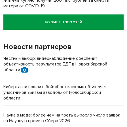
Житель Купино получил 200 тыс. рублей за смерть
матери от COVID-19
БОЛЬШЕ НОВОСТЕЙ
Новосибирский суд наказал водителя за смерть
пенсионерки на вокзале
Новости партнеров
«Мы живём на пастбище!»: в новосибирском селе лошади
терроризируют жителей
Честный выбор: видеонаблюдение обеспечит
объективность результатов ЕДГ в Новосибирской
Инвалид получил условный срок за избиение врачей
области
протезом под Новосибирском
Кибертанки пошли в бой: «Ростелеком» объявляет
Новосибирский преподаватель с женой вошли в топ-16
участников «Битвы заводов» от Новосибирской
многодетных в России
области
Обновлённое отделение ВТБ открылось в Искитиме
Наука в моде: более чем на треть выросло число заявок
на Научную премию Сбера 2026