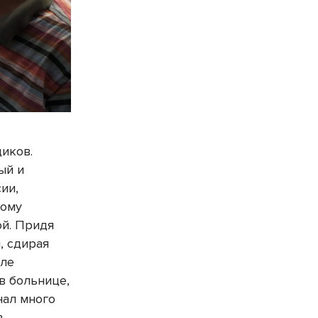
иков.
ый и
ии,
вому
ой. Придя
, сдирая
сле
в больнице,
нал много
в.