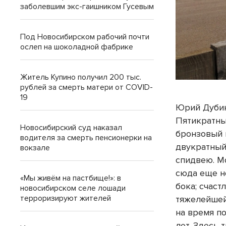
заболевшим экс-гаишником Гусевым
Под Новосибирском рабочий почти
ослеп на шоколадной фабрике
Житель Купино получил 200 тыс.
рублей за смерть матери от COVID-
19
Юрий Дубин
Пятикратны
Новосибирский суд наказал
бронзовый 
водителя за смерть пенсионерки на
двукратный
вокзале
спидвею. М
сюда еще н
«Мы живём на пастбище!»: в
бока; счаст
новосибирском селе лошади
терроризируют жителей
тяжелейшей
на время п
лет. Здесь