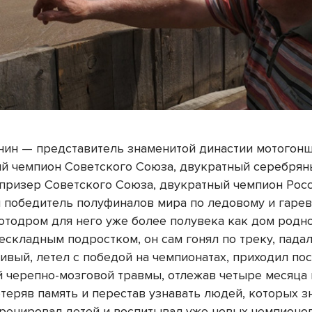
ин — представитель знаменитой династии мотогонщ
й чемпион Советского Союза, двукратный серебрян
призер Советского Союза, двукратный чемпион Росс
 победитель полуфиналов мира по ледовому и гаре
отодром для него уже более полувека как дом родн
ескладным подростком, он сам гонял по треку, падал
ливый, летел с победой на чемпионатах, приходил по
 черепно-мозговой травмы, отлежав четыре месяца 
отеряв память и перестав узнавать людей, которых з
 тренировал детей и воспитывал уже новых чемпионо