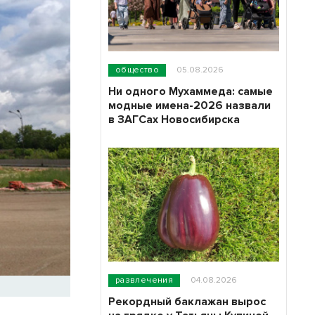
общество
05.08.2026
Ни одного Мухаммеда: самые
модные имена-2026 назвали
в ЗАГСах Новосибирска
развлечения
04.08.2026
Рекордный баклажан вырос