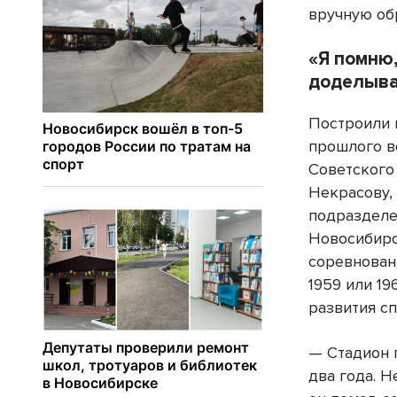
вручную об
«Я помню,
доделыв
Построили 
прошлого в
Советского
Некрасову,
подраздел
Новосибирс
соревнован
1959 или 19
развития с
— Стадион 
два года. 