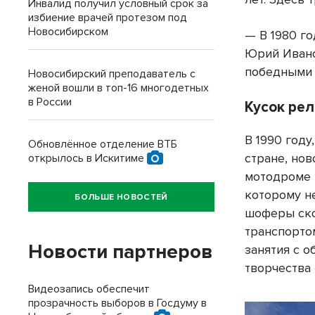
Инвалид получил условный срок за
избиение врачей протезом под
Новосибирском
— В 1980 г
Юрий Ивано
победными 
Новосибирский преподаватель с
женой вошли в топ-16 многодетных
в России
Кусок ре
В 1990 год
Обновлённое отделение ВТБ
стране, нов
открылось в Искитиме
мотодроме 
которому не
БОЛЬШЕ НОВОСТЕЙ
шоферы ско
транспорто
Новости партнеров
занятия с 
творчества
Видеозапись обеспечит
прозрачность выборов в Госдуму в