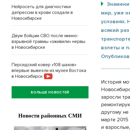
Знамени
Нейросеть для диагностики
депрессии в крови создали в
мир, уже 
Новосибирске
условиях. 
всякий раз
Двум бойцам СВО после минно-
транспорт
взрывной травмы «оживили» нервы
в Новосибирске
взлеты и п
Опубликова
Персидский ковер «108 шахов»
впервые вывезли из музея Востока
в Новосибирск
История мо
Новосибирс
БОЛЬШЕ НОВОСТЕЙ
заросли тра
ремонтируют
другому не
марте 2015
и взрослые