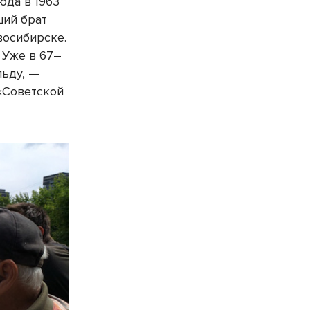
юда в 1963
ший брат
восибирске.
 Уже в 67–
льду, —
«Советской