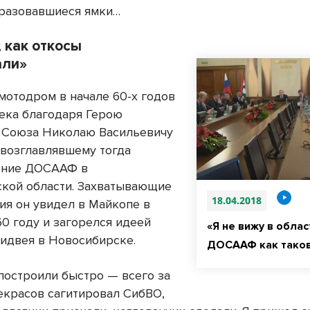
разовавшиеся ямки…
 как откосы
али»
мотодром в начале 60-х годов
ека благодаря Герою
 Союза Николаю Васильевичу
 возглавлявшему тогда
ение ДОСААФ в
кой области. Захватывающие
18.04.2018
ия он увидел в Майкопе в
60 году и загорелся идеей
«Я не вижу в обла
пидвея в Новосибирске.
ДОСААФ как тако
построили быстро — всего за
Некрасов сагитировал СибВО,