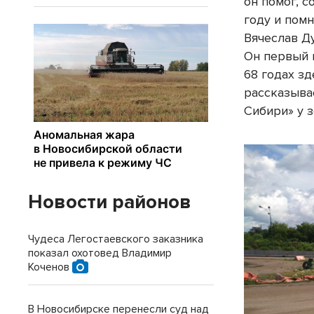
он помог, с
году и пом
Вячеслав Д
Он первый 
68 годах з
рассказыва
Сибири» у 
Новости районов
Чудеса Легостаевского заказника
показал охотовед Владимир
Коченов
В Новосибирске перенесли суд над