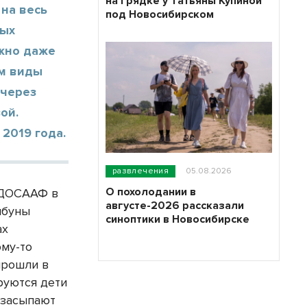
на грядке у Татьяны Купиной
на весь
под Новосибирском
ных
ожно даже
ем виды
 через
ой.
2019 года.
развлечения
05.08.2026
О похолодании в
 ДОСААФ в
августе-2026 рассказали
ибуны
синоптики в Новосибирске
ах
ому-то
прошли в
руются дети
 засыпают