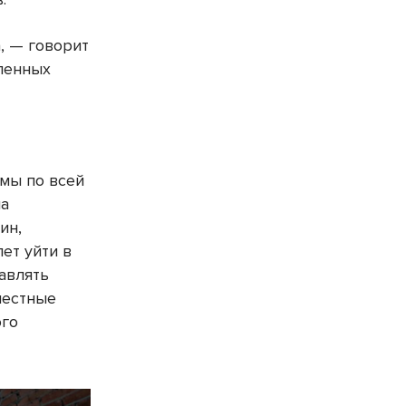
, — говорит
вленных
змы по всей
на
ин,
ет уйти в
авлять
местные
ого