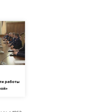
сти работы
вой»