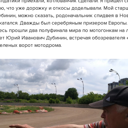
олдатики приехали, котлованчик сделали. Я пришел с
ню, что уже дорожку и откосы доделывали. Мой стар
убинин, можно сказать, родоначальник спидвея в Но
катался. Дважды был серебряным призером Европы.
десь прошли два полуфинала мира по мотогонкам на 
ет Юрий Иванович Дубинин, встречая обозревателя 
зеленых ворот мотодрома.