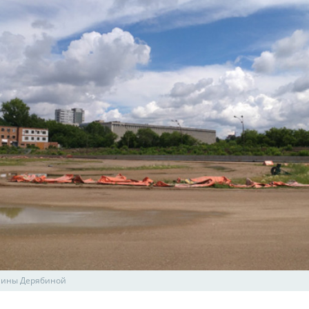
лины Дерябиной