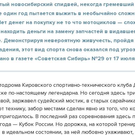
тый новосибирский спидвей, некогда гремевший 
не один год пытается выжить в необычайно слож
Нет денег на покупку не то что мотоциклов — сл
 находить деньги на замену запчастей в видавш
е. Демонстрируя невероятную живучесть, пройдя
адения, этот вид спорта снова оказался под угроз
но в газете «Советская Сибирь» №29 от 17 июля 
тодрома Кировского спортивно-технического клуба
ке по-настоящему легендарна. Но сегодня здесь тр
вой, заржавел судейский мостик, в старых сарайчик
 технику, забор местами сделан явно из того, что к
 пригодилось. В последний раз соревнования здесь 
 года — Кубок России. Но дорожка, на которой трени
, в идеальном состоянии, за ней любовно ухаживают,