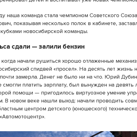
оду наша команда стала чемпионом Советского Союза
вич, показывая несколько полок в кабинете, заста
кубками новосибирской команды.
льса сдали — залили бензин
у, когда начали рушиться хорошо отлаженные механи
осибирский спидвей «просел». На десять лет жизнь 
почти замерла. Денег не было ни на что. Юрий Дубин
 смогли платить зарплату, был вынужден на девять л
рой помощи — пригодилось виртуозное умение упр
м. В новом веке нашли выход: начали проводить сов
областным центром детского (юношеского) техническ
 «Автомотоцентр».