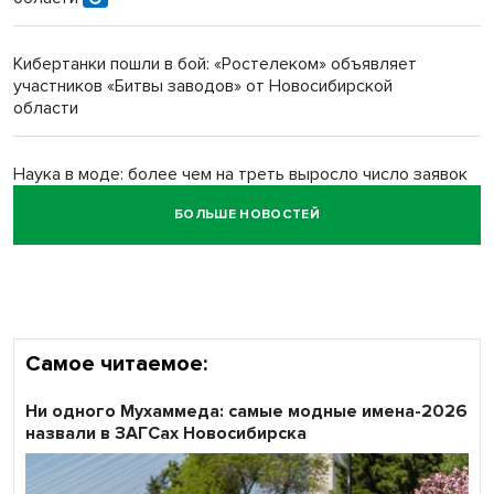
многодетных в России
Кибертанки пошли в бой: «Ростелеком» объявляет
Обновлённое отделение ВТБ открылось в Искитиме
участников «Битвы заводов» от Новосибирской
области
Наука в моде: более чем на треть выросло число заявок
на Научную премию Сбера 2026
БОЛЬШЕ НОВОСТЕЙ
Все профессии важны: «Ростелеком» подвел итоги
всероссийского флешмоба #явлияю
Самое читаемое:
Ни одного Мухаммеда: самые модные имена-2026
назвали в ЗАГСах Новосибирска