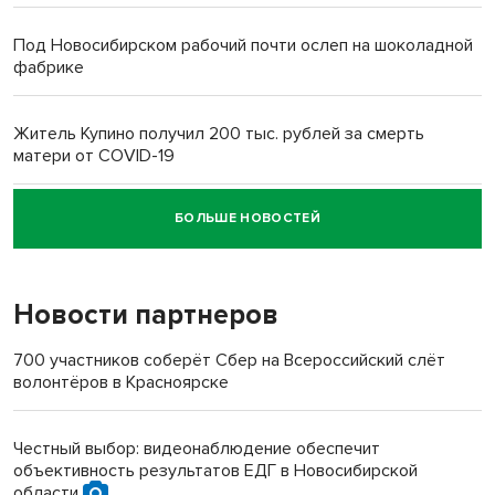
Под Новосибирском рабочий почти ослеп на шоколадной
фабрике
Житель Купино получил 200 тыс. рублей за смерть
матери от COVID-19
БОЛЬШЕ НОВОСТЕЙ
Новосибирский суд наказал водителя за смерть
пенсионерки на вокзале
Новости партнеров
«Мы живём на пастбище!»: в новосибирском селе лошади
терроризируют жителей
700 участников соберёт Сбер на Всероссийский слёт
волонтёров в Красноярске
Инвалид получил условный срок за избиение врачей
протезом под Новосибирском
Честный выбор: видеонаблюдение обеспечит
объективность результатов ЕДГ в Новосибирской
Новосибирский преподаватель с женой вошли в топ-16
области