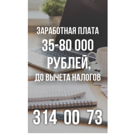
В Новосибирске сотрудница склада Ozon попыталась
вынести iPhone 17 под одеждой
Дело отравителя за убийство 14-летней давности
возобновили в Новосибирске
Подрядчика для ремонта подпорной стены на
Ипподромской ищут в Новосибирске