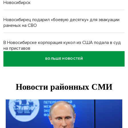
Новосибирск
Новосибирец подарил «боевую десятку» для эвакуации
раненых на СВО
В Новосибирске корпорация кукол из США подала в суд
на приставов
БОЛЬШЕ НОВОСТЕЙ
В Новосибирске минздрав объявил бесплатную
диспансеризацию для 65-летних
В Новосибирске врачи прооперировали 25 тысяч
пациентов с катарактой
Знаменитый орангутан Бату отметил юбилей в
новосибирском зоопарке