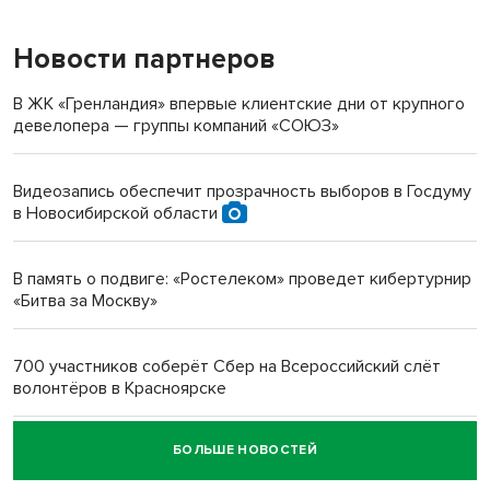
Новости партнеров
«Мы живём на пастбище!»: в новосибирском селе лошади
терроризируют жителей
В ЖК «Гренландия» впервые клиентские дни от крупного
девелопера — группы компаний «СОЮЗ»
Инвалид получил условный срок за избиение врачей
протезом под Новосибирском
Видеозапись обеспечит прозрачность выборов в Госдуму
в Новосибирской области
Новосибирский преподаватель с женой вошли в топ-16
многодетных в России
В память о подвиге: «Ростелеком» проведет кибертурнир
«Битва за Москву»
Обновлённое отделение ВТБ открылось в Искитиме
700 участников соберёт Сбер на Всероссийский слёт
волонтёров в Красноярске
БОЛЬШЕ НОВОСТЕЙ
Честный выбор: видеонаблюдение обеспечит
объективность результатов ЕДГ в Новосибирской