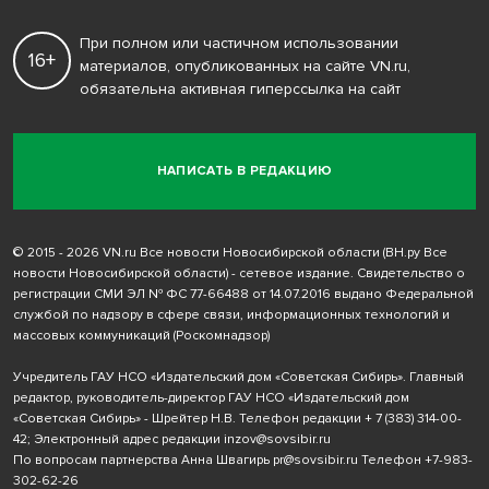
При полном или частичном использовании
16+
материалов, опубликованных на сайте VN.ru,
обязательна активная гиперссылка на сайт
НАПИСАТЬ В РЕДАКЦИЮ
© 2015 - 2026 VN.ru Все новости Новосибирской области (ВН.ру Все
новости Новосибирской области) - сетевое издание. Свидетельство о
регистрации СМИ ЭЛ № ФС 77-66488 от 14.07.2016 выдано Федеральной
службой по надзору в сфере связи, информационных технологий и
массовых коммуникаций (Роскомнадзор)
Учредитель ГАУ НСО «Издательский дом «Советская Сибирь». Главный
редактор, руководитель-директор ГАУ НСО «Издательский дом
«Советская Сибирь» - Шрейтер Н.В. Телефон редакции
+ 7 (383) 314-00-
42
; Электронный адрес редакции
inzov@sovsibir.ru
По вопросам партнерства Анна Швагирь
pr@sovsibir.ru
Телефон
+7-983-
302-62-26