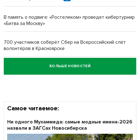
Новосибирский преподаватель с женой вошли в топ-16
многодетных в России
В память о подвиге: «Ростелеком» проведет кибертурнир
«Битва за Москву»
Обновлённое отделение ВТБ открылось в Искитиме
700 участников соберёт Сбер на Всероссийский слёт
волонтёров в Красноярске
БОЛЬШЕ НОВОСТЕЙ
Честный выбор: видеонаблюдение обеспечит
объективность результатов ЕДГ в Новосибирской
области
Самое читаемое:
Ни одного Мухаммеда: самые модные имена-2026
назвали в ЗАГСах Новосибирска