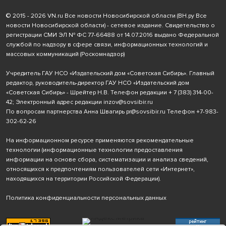
© 2015 - 2026 VN.ru Все новости Новосибирской области (ВН.ру Все
новости Новосибирской области) - сетевое издание. Свидетельство о
регистрации СМИ ЭЛ № ФС 77-66488 от 14.07.2016 выдано Федеральной
службой по надзору в сфере связи, информационных технологий и
массовых коммуникаций (Роскомнадзор)
Учредитель ГАУ НСО «Издательский дом «Советская Сибирь». Главный
редактор, руководитель-директор ГАУ НСО «Издательский дом
«Советская Сибирь» - Шрейтер Н.В. Телефон редакции
+ 7 (383) 314-00-
42
; Электронный адрес редакции
inzov@sovsibir.ru
По вопросам партнерства Анна Швагирь
pr@sovsibir.ru
Телефон
+7-983-
302-62-26
На информационном ресурсе применяются рекомендательные
технологии
(информационные технологии предоставления
информации на основе сбора, систематизации и анализа сведений,
относящихся к предпочтениям пользователей сети «Интернет»,
находящихся на территории Российской Федерации).
Политика конфиденциальности персональных данных