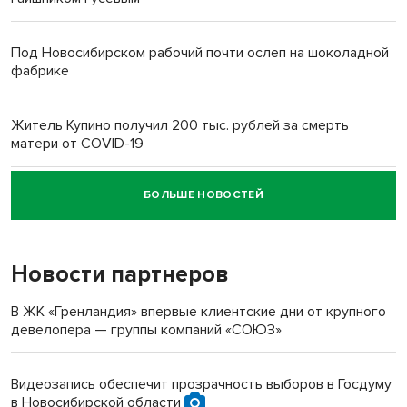
Под Новосибирском рабочий почти ослеп на шоколадной
фабрике
Житель Купино получил 200 тыс. рублей за смерть
матери от COVID-19
БОЛЬШЕ НОВОСТЕЙ
Новосибирский суд наказал водителя за смерть
пенсионерки на вокзале
Новости партнеров
«Мы живём на пастбище!»: в новосибирском селе лошади
терроризируют жителей
В ЖК «Гренландия» впервые клиентские дни от крупного
девелопера — группы компаний «СОЮЗ»
Инвалид получил условный срок за избиение врачей
протезом под Новосибирском
Видеозапись обеспечит прозрачность выборов в Госдуму
в Новосибирской области