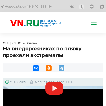
Новосибирск
19.6 °C
$81.41↑
Все новости
Новосибирской
области
ОБЩЕСТВО
→
Эпатаж
На внедорожниках по пляжу
проехали экстремалы
19.02.2019
Мария Веремеева, ОТС