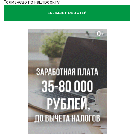
Толмачево по нацпроекту
БОЛЬШЕ НОВОСТЕЙ
В Новосибирске зафиксирован рост заболеваемости
энтеровирусной инфекцией
В Новосибирске осудили внука за продажу дедова ружья
псевдо-мигранту
В Новосибирске по КРТ сдали первую очередь
миниполиса «Фора»
О пустырях в центре Новосибирска из-за лимита
площади КРТ предупредили эксперты