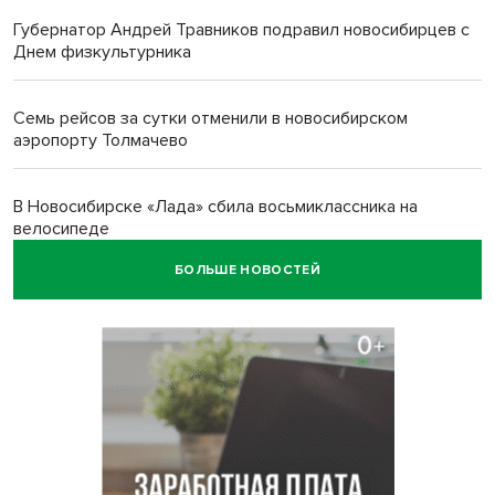
Губернатор Андрей Травников подравил новосибирцев с
Днем физкультурника
Семь рейсов за сутки отменили в новосибирском
аэропорту Толмачево
В Новосибирске «Лада» сбила восьмиклассника на
велосипеде
БОЛЬШЕ НОВОСТЕЙ
Новосибирцам назвали точное количество выходных
дней на праздники в 2027 году
Годовалый ребёнок оказался заперт в автомобиле в
Новосибирске
Всем миром: жители новосибирской деревни помогли
найти пропавшего мальчика