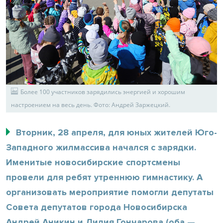
Более 100 участников зарядились энергией и хорошим
настроением на весь день. Фото: Андрей Заржецкий.
Вторник, 28 апреля, для юных жителей Юго-
Западного жилмассива начался с зарядки.
Именитые новосибирские спортсмены
провели для ребят утреннюю гимнастику. А
организовать мероприятие помогли депутаты
Совета депутатов города Новосибирска
Андрей Аникин и Лилия Гончарова (оба —