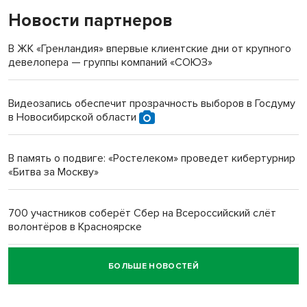
Новости партнеров
«Мы живём на пастбище!»: в новосибирском селе лошади
терроризируют жителей
В ЖК «Гренландия» впервые клиентские дни от крупного
девелопера — группы компаний «СОЮЗ»
Инвалид получил условный срок за избиение врачей
протезом под Новосибирском
Видеозапись обеспечит прозрачность выборов в Госдуму
в Новосибирской области
Новосибирский преподаватель с женой вошли в топ-16
многодетных в России
В память о подвиге: «Ростелеком» проведет кибертурнир
«Битва за Москву»
Обновлённое отделение ВТБ открылось в Искитиме
700 участников соберёт Сбер на Всероссийский слёт
волонтёров в Красноярске
БОЛЬШЕ НОВОСТЕЙ
Честный выбор: видеонаблюдение обеспечит
объективность результатов ЕДГ в Новосибирской
области