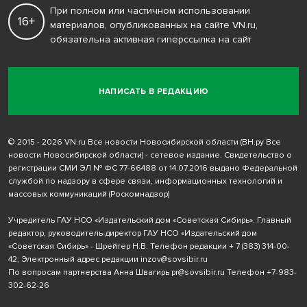
При полном или частичном использовании
16+
материалов, опубликованных на сайте VN.ru,
обязательна активная гиперссылка на сайт
НАПИСАТЬ В РЕДАКЦИЮ
© 2015 - 2026 VN.ru Все новости Новосибирской области (ВН.ру Все
новости Новосибирской области) - сетевое издание. Свидетельство о
регистрации СМИ ЭЛ № ФС 77-66488 от 14.07.2016 выдано Федеральной
службой по надзору в сфере связи, информационных технологий и
массовых коммуникаций (Роскомнадзор)
Учредитель ГАУ НСО «Издательский дом «Советская Сибирь». Главный
редактор, руководитель-директор ГАУ НСО «Издательский дом
«Советская Сибирь» - Шрейтер Н.В. Телефон редакции
+ 7 (383) 314-00-
42
; Электронный адрес редакции
inzov@sovsibir.ru
По вопросам партнерства Анна Швагирь
pr@sovsibir.ru
Телефон
+7-983-
302-62-26