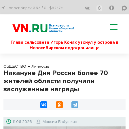
Новосибирск
26.1 °C
$82.17↑
Все новости
Новосибирской
области
Глава сельсовета Игорь Конах утонул у острова в
Новосибирском водохранилище
ОБЩЕСТВО
→
Личность
Накануне Дня России более 70
жителей области получили
заслуженные награды
11.06.2026
Максим Бабушкин