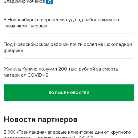
Владимир Коченов
В Новосибирске перенесли суд над заболевшим экс-
гаишником Гусевым
Под Новосибирском рабочий почти ослеп на шоколадной
фабрике
Житель Купино получил 200 тыс. рублей за смерть
матери от COVID-19
БОЛЬШЕ НОВОСТЕЙ
Новосибирский суд наказал водителя за смерть
пенсионерки на вокзале
Новости партнеров
«Мы живём на пастбище!»: в новосибирском селе лошади
терроризируют жителей
В ЖК «Гренландия» впервые клиентские дни от крупного