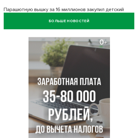
Парашютную вышку за 16 миллионов закупил детский
лагерь под Новосибирском
БОЛЬШЕ НОВОСТЕЙ
Заборы на площади Маркса сносят для новой зоны
отдыха в Новосибирске
Глава сельсовета Игорь Конах утонул у острова в
Новосибирском водохранилище
Сибирские пенсионеры накопили в банках рекордные 4,2
млрд рублей
Под Новосибирском суд наказал дачников за
дискриминацию с шлагбаумом