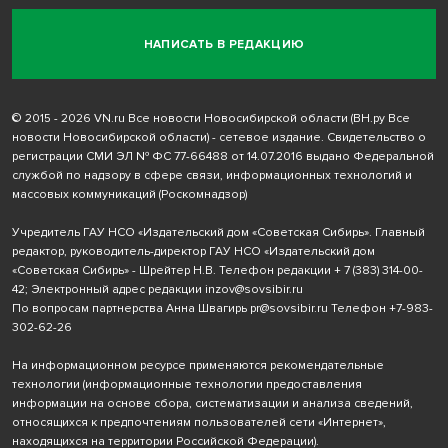
НАПИСАТЬ В РЕДАКЦИЮ
© 2015 - 2026 VN.ru Все новости Новосибирской области (ВН.ру Все
новости Новосибирской области) - сетевое издание. Свидетельство о
регистрации СМИ ЭЛ № ФС 77-66488 от 14.07.2016 выдано Федеральной
службой по надзору в сфере связи, информационных технологий и
массовых коммуникаций (Роскомнадзор)
Учредитель ГАУ НСО «Издательский дом «Советская Сибирь». Главный
редактор, руководитель-директор ГАУ НСО «Издательский дом
«Советская Сибирь» - Шрейтер Н.В. Телефон редакции
+ 7 (383) 314-00-
42
; Электронный адрес редакции
inzov@sovsibir.ru
По вопросам партнерства Анна Швагирь
pr@sovsibir.ru
Телефон
+7-983-
302-62-26
На информационном ресурсе применяются рекомендательные
технологии
(информационные технологии предоставления
информации на основе сбора, систематизации и анализа сведений,
относящихся к предпочтениям пользователей сети «Интернет»,
находящихся на территории Российской Федерации).