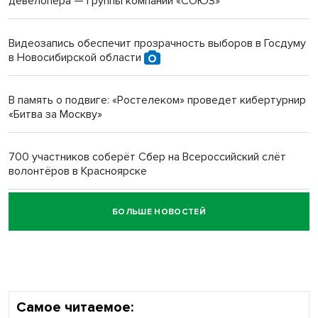
девелопера — группы компаний «СОЮЗ»
Инвалид получил условный срок за избиение врачей
протезом под Новосибирском
Видеозапись обеспечит прозрачность выборов в Госдуму
в Новосибирской области
Новосибирский преподаватель с женой вошли в топ-16
многодетных в России
В память о подвиге: «Ростелеком» проведет кибертурнир
«Битва за Москву»
Обновлённое отделение ВТБ открылось в Искитиме
700 участников соберёт Сбер на Всероссийский слёт
волонтёров в Красноярске
БОЛЬШЕ НОВОСТЕЙ
Честный выбор: видеонаблюдение обеспечит
объективность результатов ЕДГ в Новосибирской
области
Самое читаемое: