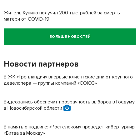
Житель Купино получил 200 тыс. рублей за смерть
матери от COVID-19
БОЛЬШЕ НОВОСТЕЙ
Новосибирский суд наказал водителя за смерть
пенсионерки на вокзале
Новости партнеров
«Мы живём на пастбище!»: в новосибирском селе лошади
терроризируют жителей
В ЖК «Гренландия» впервые клиентские дни от крупного
девелопера — группы компаний «СОЮЗ»
Инвалид получил условный срок за избиение врачей
протезом под Новосибирском
Видеозапись обеспечит прозрачность выборов в Госдуму
в Новосибирской области
Новосибирский преподаватель с женой вошли в топ-16
многодетных в России
В память о подвиге: «Ростелеком» проведет кибертурнир
«Битва за Москву»
Обновлённое отделение ВТБ открылось в Искитиме