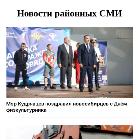
Покрытие рулежных дорожек обновили в аэропорту
Толмачево по нацпроекту
В Новосибирске зафиксирован рост заболеваемости
энтеровирусной инфекцией
В Новосибирске осудили внука за продажу дедова ружья
псевдо-мигранту