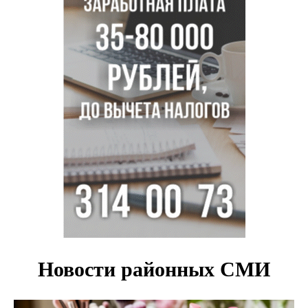
полмиллиона рублей
Мартышки Бразза с модной стрижкой стали звездами
Новосибирского зоопарка