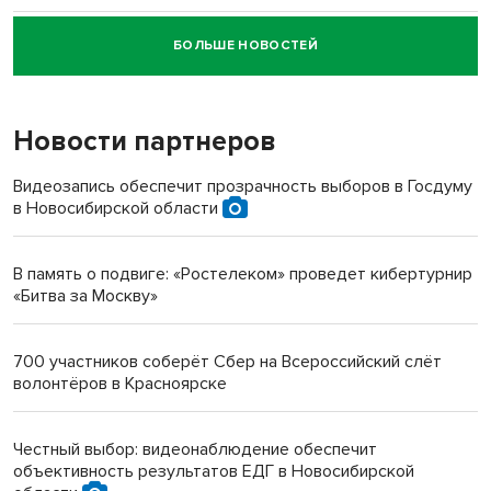
БОЛЬШЕ НОВОСТЕЙ
Новосибирский суд наказал водителя за смерть
пенсионерки на вокзале
Новости партнеров
«Мы живём на пастбище!»: в новосибирском селе лошади
терроризируют жителей
Видеозапись обеспечит прозрачность выборов в Госдуму
в Новосибирской области
Инвалид получил условный срок за избиение врачей
протезом под Новосибирском
В память о подвиге: «Ростелеком» проведет кибертурнир
«Битва за Москву»
Новосибирский преподаватель с женой вошли в топ-16
многодетных в России
700 участников соберёт Сбер на Всероссийский слёт
волонтёров в Красноярске
Обновлённое отделение ВТБ открылось в Искитиме
Честный выбор: видеонаблюдение обеспечит
объективность результатов ЕДГ в Новосибирской