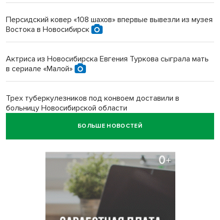
Персидский ковер «108 шахов» впервые вывезли из музея
Востока в Новосибирск
Актриса из Новосибирска Евгения Туркова сыграла мать
в сериале «Малой»
Трех туберкулезников под конвоем доставили в
больницу Новосибирской области
БОЛЬШЕ НОВОСТЕЙ
В Новосибирске курьер на велосипеде сломал ребенку
ключицу
Условный срок получил бердский подросток за
мошенничество на 3,5 миллиона
Под Новосибирском рыбак случайно поймал осетра за