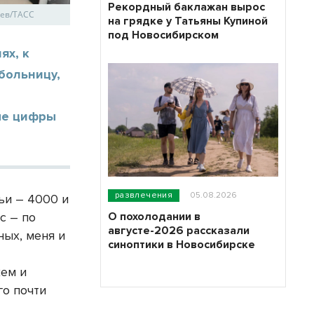
Рекордный баклажан вырос
чев/ТАСС
на грядке у Татьяны Купиной
под Новосибирском
ях, к
 больницу,
ые цифры
развлечения
05.08.2026
ьи – 4000 и
О похолодании в
с – по
августе-2026 рассказали
ных, меня и
синоптики в Новосибирске
жем и
го почти