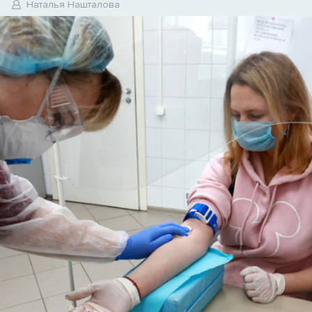
0
Наталья Нашталова