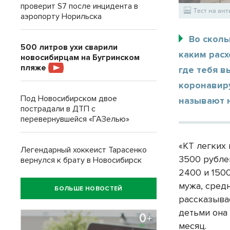
проверит S7 после инцидента в
Тест на ан
аэропорту Норильска
Во сколь
500 литров ухи сварили
каким расх
новосибирцам на Бугринском
пляже
где тебя 
коронавир
Под Новосибирском двое
называют 
пострадали в ДТП с
перевернувшейся «ГАЗелью»
«КТ легких 
Легендарный хоккеист Тарасенко
3500 рубле
вернулся к брату в Новосибирск
2400 и 1500
мужа, средн
БОЛЬШЕ НОВОСТЕЙ
рассказыва
детьми она
месяц.