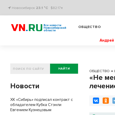
Новосибирск
23.1 °C
$82.17↑
Все новости
ОБЩЕСТВО
Новосибирской
области
Андрей 
НАЙТИ
ОБЩЕСТВО
→
«Не ме
Новости
лечени
ХК «Сибирь» подписал контракт с
обладателем Кубка Стэнли
Евгением Кузнецовым