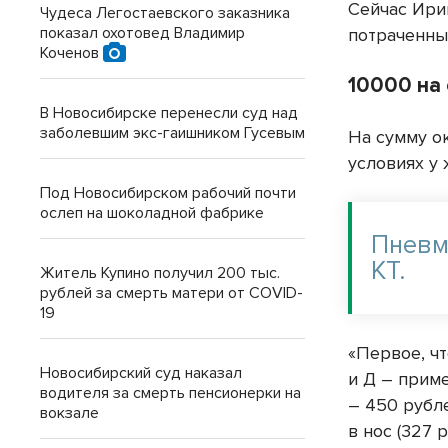
Сейчас Ири
Чудеса Легостаевского заказника
показал охотовед Владимир
потраченны
Коченов
10000 на
В Новосибирске перенесли суд над
заболевшим экс-гаишником Гусевым
На сумму о
условиях у
Под Новосибирском рабочий почти
ослеп на шоколадной фабрике
Пневм
КТ.
Житель Купино получил 200 тыс.
рублей за смерть матери от COVID-
19
«Первое, чт
Новосибирский суд наказал
и Д – прим
водителя за смерть пенсионерки на
– 450 рубл
вокзале
в нос (327 