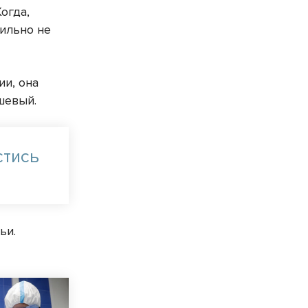
Когда,
сильно не
ии, она
шевый.
стись
ьи.