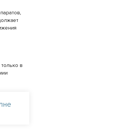
паратов,
должает
ижения
 только в
мии
олне