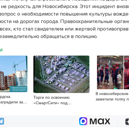
 не редкость для Новосибирска. Этот инцидент внов
вопрос о необходимости повышения культуры вожде
ности на дорогах города. Правоохранительные орга
всех, кто стал свидетелем или жертвой противопра
незамедлительно обращаться в полицию.
МИ
В новосибирском
рдска
Торги по освоению
заметили толпу 
наградили за
«СмартСити» под
костюме Человек
изм
Новосибирском объявят в
ближайшее время