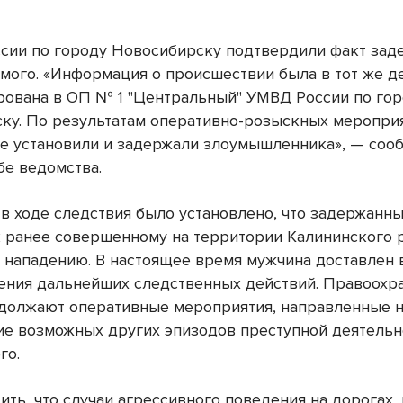
сии по городу Новосибирску подтвердили факт зад
мого. «Информация о происшествии была в тот же д
рована в ОП № 1 "Центральный" УМВД России по го
ку. По результатам оперативно-розыскных меропри
е установили и задержали злоумышленника», — соо
бе ведомства.
 в ходе следствия было установлено, что задержанн
к ранее совершенному на территории Калининского 
 нападению. В настоящее время мужчина доставлен
ения дальнейших следственных действий. Правоохр
должают оперативные мероприятия, направленные 
ие возможных других эпизодов преступной деятельн
го.
ить, что случаи агрессивного поведения на дорогах, 