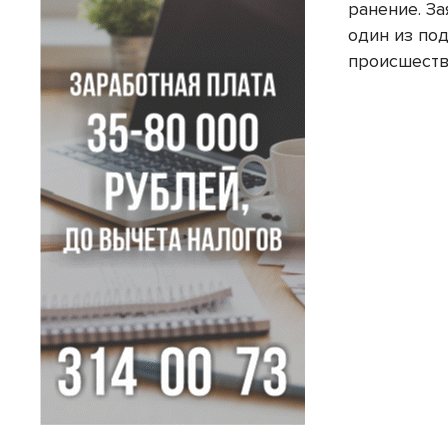
ранение. З
один из по
происшеств