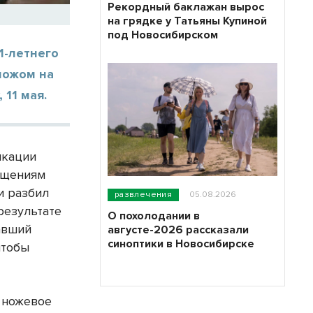
Рекордный баклажан вырос
на грядке у Татьяны Купиной
под Новосибирском
1-летнего
ножом на
 11 мая.
икации
бщениям
и разбил
развлечения
05.08.2026
результате
О похолодании в
авший
августе-2026 рассказали
синоптики в Новосибирске
чтобы
е ножевое