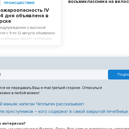
восьмиклассника на вело
ПРОИСШЕСТВИЯ
пожароопасность IV
 4 дня объявлена в
рске
редупреждение о высокой
ти с 9 по 12 августа объявлено
восибирцев просят соблюдать
ности.
тся не передавать Ваш e-mail третьей стороне. Отписаться
 можно в любой момент
й маньяк: капитан Чеплыгин рассказывает
ля преступников – кого содержат в самой закрытой лечебнице
о интересно?
есь на наш канал в Яндекс. Дзен. Все самые интересные новост