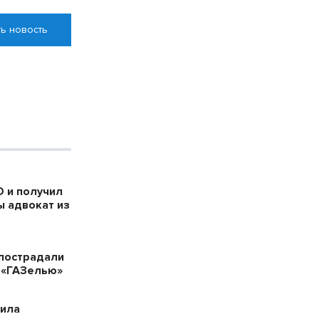
ь новость
 и получил
ы адвокат из
пострадали
 «ГАЗелью»
била