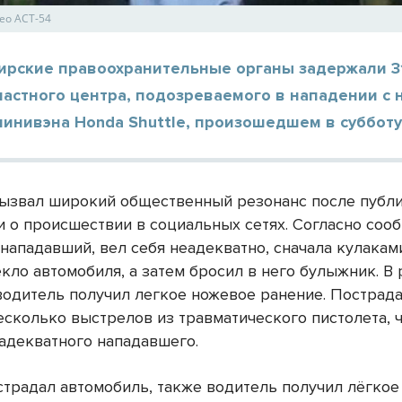
ео АСТ-54
ирские правоохранительные органы задержали 3
астного центра, подозреваемого в нападении с 
инивэна Honda Shuttle, произошедшем в субботу,
ызвал широкий общественный резонанс после публ
 о происшествии в социальных сетях. Согласно соо
 нападавший, вел себя неадекватно, сначала кулакам
кло автомобиля, а затем бросил в него булыжник. В 
водитель получил легкое ножевое ранение. Пострад
есколько выстрелов из травматического пистолета, 
еадекватного нападавшего.
страдал автомобиль, также водитель получил лёгко