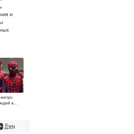
ь
ния и
ны
вных
 метро
людей в
а-паука
Дзен