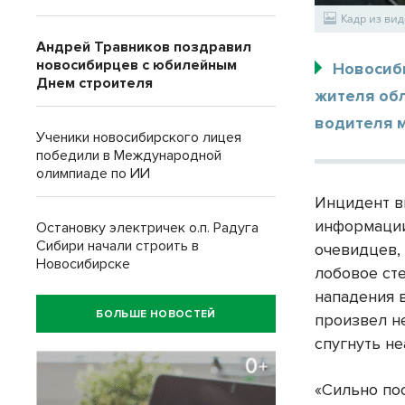
Кадр из вид
Андрей Травников поздравил
новосибирцев с юбилейным
Новосиб
Днем строителя
жителя обл
водителя м
Ученики новосибирского лицея
победили в Международной
олимпиаде по ИИ
Инцидент в
информации
Остановку электричек о.п. Радуга
Сибири начали строить в
очевидцев,
Новосибирске
лобовое сте
нападения 
БОЛЬШЕ НОВОСТЕЙ
произвел н
спугнуть н
«Сильно по