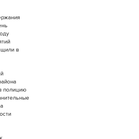
ержания
ень
роду
ятий
бщили в
ый
района
 в полицию
анительные
на
ости
к