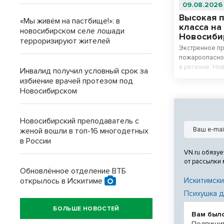
09.08.2026
Высокая 
«Мы живём на пастбище!»: в
класса на
новосибирском селе лошади
Новосиби
терроризируют жителей
Экстренное п
пожароопаснос
в регионе. Но
Инвалид получил условный срок за
меры безопас
избиение врачей протезом под
Новосибирском
Новосибирский преподаватель с
женой вошли в топ-16 многодетных
в России
VN.ru обязуе
от рассылки
Обновлённое отделение ВТБ
открылось в Искитиме
Искитимски
Психушка д
БОЛЬШЕ НОВОСТЕЙ
Вам был
Подпишит