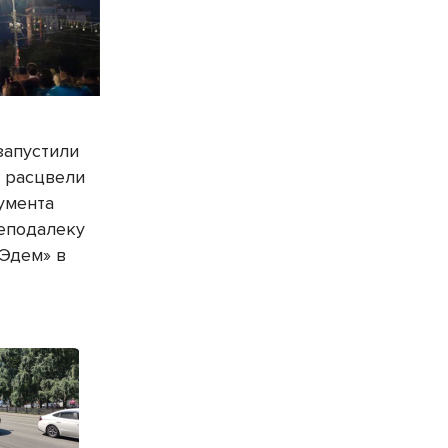
запустили
ы расцвели
умента
неподалеку
«Эдем» в