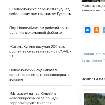
Массовые зад
В Новосибирске перенесли суд над
авиарейсов от
заболевшим экс-гаишником Гусевым
в Толмачёво 8 
Под Новосибирском рабочий почти
ослеп на шоколадной фабрике
Житель Купино получил 200 тыс.
рублей за смерть матери от COVID-
Раздел:
РАЗВ
19
Темы:
Армия
П
Новосибирский суд наказал
водителя за смерть пенсионерки на
НОВОСТИ РА
вокзале
«Мы живём на пастбище!»: в
новосибирском селе лошади
терроризируют жителей