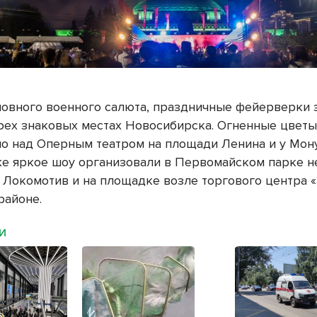
овного военного салюта, праздничные фейерверки 
рех знаковых местах Новосибирска. Огненные цвет
мо над Оперным театром на площади Ленина и у Мон
же яркое шоу организовали в Первомайском парке 
а Локомотив и на площадке возле торгового центра 
районе.
МИ