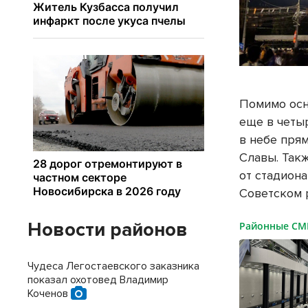
Помимо осн
еще в четы
в небе пря
Славы. Так
от стадион
Советском 
Новости районов
Районные С
Чудеса Легостаевского заказника
показал охотовед Владимир
Коченов