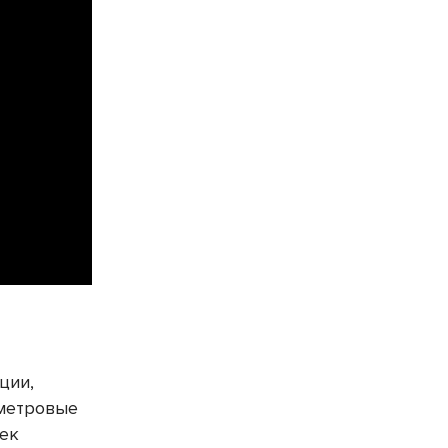
й
ции,
иметровые
шек