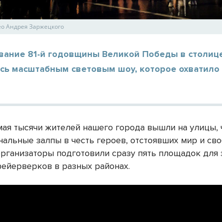
ео Андрея Заржецкого
вание 81-й годовщины Великой Победы в столиц
сь масштабным световым шоу, которое охватило 
мая тысячи жителей нашего города вышли на улицы,
альные залпы в честь героев, отстоявших мир и сво
организаторы подготовили сразу пять площадок для 
фейерверков в разных районах.