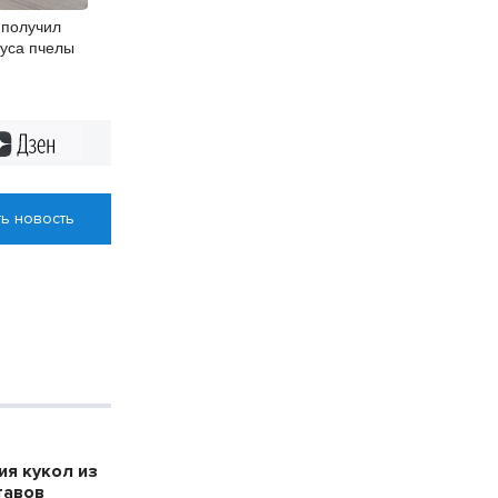
 получил
куса пчелы
Дзен
ь новость
я кукол из
тавов