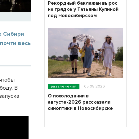
Рекордный баклажан вырос
на грядке у Татьяны Купиной
под Новосибирском
е Сибири
почти весь
 чтобы
развлечения
05.08.2026
боду. В
запуска
О похолодании в
августе-2026 рассказали
синоптики в Новосибирске