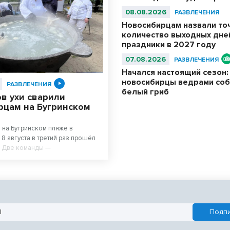
08.08.2026
РАЗВЛЕЧЕНИЯ
Новосибирцам назвали то
количество выходных дне
праздники в 2027 году
07.08.2026
РАЗВЛЕЧЕНИЯ
Начался настоящий сезон:
новосибирцы ведрами со
РАЗВЛЕЧЕНИЯ
белый гриб
в ухи сварили
рцам на Бугринском
 на Бугринском пляже в
8 августа в третий раз прошёл
. Две команды —
ьные повара из
го колледжа питания и любители
сте 500 литров супа. После
 очередь отдыхающих на пляже
а бесплатной ухой – голодным
.