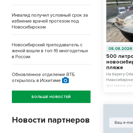
Инвалид получил условный срок за
избиение врачей протезом под
Новосибирском
Новосибирский преподаватель с
08.08.2026
женой вошли в топ-16 многодетных
500 литро
в России
новосиби
пляже
Обновлённое отделение ВТБ
На берегу Оби
открылось в Искитиме
Новосибирске 
фестиваль ухи
профессионал
Новосибирско
БОЛЬШЕ НОВОСТЕЙ
— сварили вме
приготовления
выстроилась з
Новости партнеров
не ушел никто