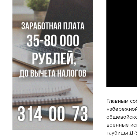
Главным со
набережной
общевойско
военные ис
гаубицы Д-