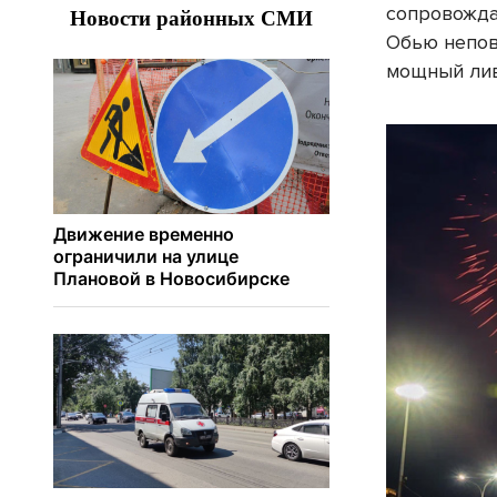
сопровожда
Обью непов
мощный лив