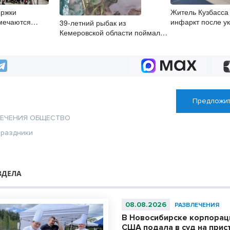
ержки
Житель Кузбасса
мечаются
инфаркт после у
39-летний рыбак из
августа
Кемеровской области поймал в
Оби краснокнижного осётра
Предложит
ЛЕЧЕНИЯ
ОБЩЕСТВО
раздники
ЗДЕЛА
08.08.2026
РАЗВЛЕЧЕНИЯ
В Новосибирске корпораци
США подала в суд на прис