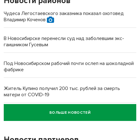
Новости районов
Чудеса Легостаевского заказника показал охотовед
Владимир Коченов
В Новосибирске перенесли суд над заболевшим экс-
гаишником Гусевым
Под Новосибирском рабочий почти ослеп на шоколадной
фабрике
Житель Купино получил 200 тыс. рублей за смерть
матери от COVID-19
БОЛЬШЕ НОВОСТЕЙ
Новосибирский суд наказал водителя за смерть
пенсионерки на вокзале
Новости партнеров
«Мы живём на пастбище!»: в новосибирском селе лошади