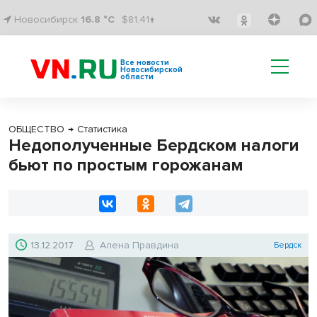
Новосибирск
16.8 °C
$81.41↑
Все новости
Новосибирской
области
ОБЩЕСТВО
→
Статистика
Недополученные Бердском налоги
бьют по простым горожанам
13.12.2017
Алена Правдина
Бердск