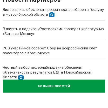
терроризируют жителей
Видеозапись обеспечит прозрачность выборов в Госдуму
в Новосибирской области
Инвалид получил условный срок за избиение врачей
протезом под Новосибирском
В память о подвиге: «Ростелеком» проведет кибертурнир
«Битва за Москву»
Новосибирский преподаватель с женой вошли в топ-16
многодетных в России
700 участников соберёт Сбер на Всероссийский слёт
волонтёров в Красноярске
Обновлённое отделение ВТБ открылось в Искитиме
Честный выбор: видеонаблюдение обеспечит
объективность результатов ЕДГ в Новосибирской
области
БОЛЬШЕ НОВОСТЕЙ
Кибертанки пошли в бой: «Ростелеком» объявляет
участников «Битвы заводов» от Новосибирской
области