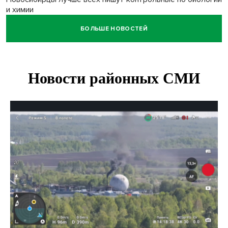
и химии
БОЛЬШЕ НОВОСТЕЙ
Нейросеть для диагностики депрессии в крови создали в
Новосибирске
Двум бойцам СВО после минно-взрывной травмы
«оживили» нервы в Новосибирске
Персидский ковер «108 шахов» впервые вывезли из музея
Востока в Новосибирск
Актриса из Новосибирска Евгения Туркова сыграла мать
в сериале «Малой»