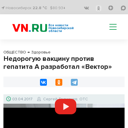
Новосибирск
22.8 °C
$80.93↓
Все новости
Новосибирской
области
ОБЩЕСТВО
→
Здоровье
Недорогую вакцину против
гепатита А разработал «Вектор»
03.04.2017
Сергей Толмачев, ОТС