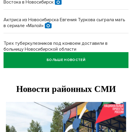
Востока в Новосибирск
Актриса из Новосибирска Евгения Туркова сыграла мать
в сериале «Малой»
Трех туберкулезников под конвоем доставили в
больницу Новосибирской области
БОЛЬШЕ НОВОСТЕЙ
В Новосибирске курьер на велосипеде сломал ребенку
ключицу
Условный срок получил бердский подросток за
мошенничество на 3,5 миллиона
Под Новосибирском рыбак случайно поймал осетра за
полмиллиона рублей