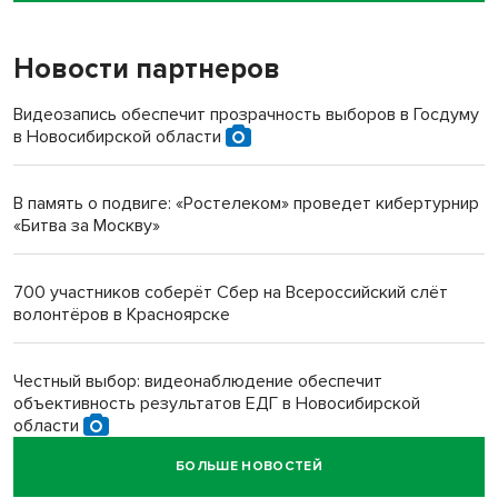
Новости партнеров
«Мы живём на пастбище!»: в новосибирском селе лошади
терроризируют жителей
Видеозапись обеспечит прозрачность выборов в Госдуму
в Новосибирской области
Инвалид получил условный срок за избиение врачей
протезом под Новосибирском
В память о подвиге: «Ростелеком» проведет кибертурнир
«Битва за Москву»
Новосибирский преподаватель с женой вошли в топ-16
многодетных в России
700 участников соберёт Сбер на Всероссийский слёт
волонтёров в Красноярске
Обновлённое отделение ВТБ открылось в Искитиме
Честный выбор: видеонаблюдение обеспечит
объективность результатов ЕДГ в Новосибирской
области
БОЛЬШЕ НОВОСТЕЙ
Кибертанки пошли в бой: «Ростелеком» объявляет