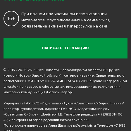
При полном или частичном использовании
16+
материалов, опубликованных на сайте VN.ru,
обязательна активная гиперссылка на сайт
НАПИСАТЬ В РЕДАКЦИЮ
© 2015 - 2026 VN.ru Все новости Новосибирской области (ВН.ру Все
новости Новосибирской области) - сетевое издание. Свидетельство о
регистрации СМИ ЭЛ № ФС 77-66488 от 14.07.2016 выдано Федеральной
службой по надзору в сфере связи, информационных технологий и
массовых коммуникаций (Роскомнадзор)
Учредитель ГАУ НСО «Издательский дом «Советская Сибирь». Главный
редактор, руководитель-директор ГАУ НСО «Издательский дом
«Советская Сибирь» - Шрейтер Н.В. Телефон редакции
+ 7 (383) 314-00-
42
; Электронный адрес редакции
inzov@sovsibir.ru
По вопросам партнерства Анна Швагирь
pr@sovsibir.ru
Телефон
+7-983-