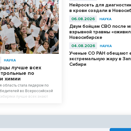
Нейросеть для диагности
в крови создали в Новоси
06.08.2026
НАУКА
Двум бойцам СВО после м
взрывной травмы «оживил
Новосибирске
04.08.2026
НАУКА
Ученые СО РАН обещают 
экстремальную жару в За
НАУКА
Сибири
рцы лучше всех
нтрольные по
 и химии
 область стала лидером по
обедителей во Всероссийской
Сибиряки лучше всех знают
гию.