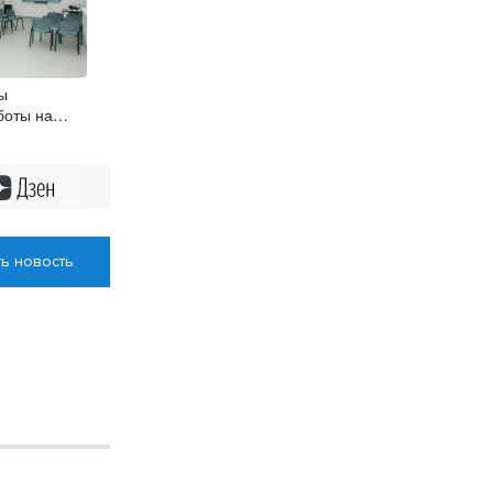
ы
боты на
ктах
Дзен
ь новость