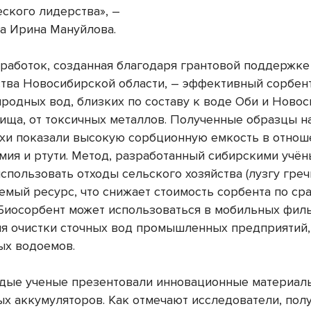
еского лидерства», –
а Ирина Мануйлова.
зработок, созданная благодаря грантовой поддержке
тва Новосибирской области, – эффективный сорбен
иродных вод, близких по составу к воде Оби и Ново
ища, от токсичных металлов. Полученные образцы н
ихи показали высокую сорбционную емкость в отнош
дмия и ртути. Метод, разработанный сибирскими учён
спользовать отходы сельского хозяйства (лузгу греч
емый ресурс, что снижает стоимость сорбента по ср
 Биосорбент может использоваться в мобильных фи
ля очистки сточных вод промышленных предприятий,
ых водоемов.
дые ученые презентовали инновационные материал
ых аккумуляторов. Как отмечают исследователи, пол