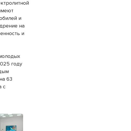
ектролитной
 имеют
обилей и
едрение на
енность и
 молодых
2025 году
одым
на 63
а с