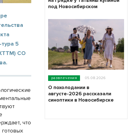
на грядке у Татьяны Купиной
под Новосибирском
ере
тельства
екта
-тура 5
ИХТТМ) СО
ва.
развлечения
05.08.2026
О похолодании в
ологические
августе-2026 рассказали
аментальные
синоптики в Новосибирске
ствуют
е
рждает, что
, готовых