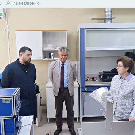
5
Иван Верник