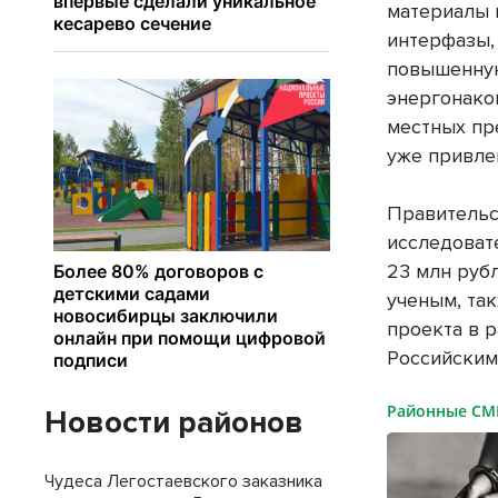
материалы 
интерфазы,
повышенную
энергонако
местных пр
уже привле
Правительс
исследовате
23 млн руб
ученым, та
проекта в 
Российским
Районные С
Новости районов
Чудеса Легостаевского заказника