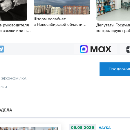
Шторм ослабнет
в Новосибирской области
е руководителя
Депутаты Госдум
7 августа
и заключили под
контролируют ра
социальных объе
Предложит
А
ЭКОНОМИКА
огии
ЗДЕЛА
06.08.2026
НАУКА