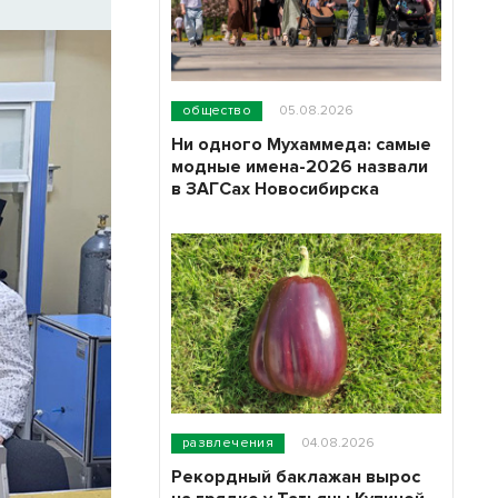
общество
05.08.2026
Ни одного Мухаммеда: самые
модные имена-2026 назвали
в ЗАГСах Новосибирска
развлечения
04.08.2026
Рекордный баклажан вырос