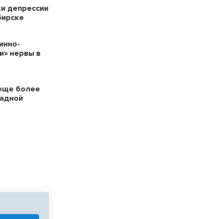
ки депрессии
бирске
инно-
и» нервы в
еще более
падной