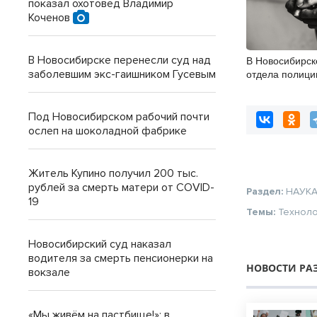
показал охотовед Владимир
Коченов
В Новосибирске перенесли суд над
В Новосибирск
отдела полици
заболевшим экс-гаишником Гусевым
стражу
Под Новосибирском рабочий почти
ослеп на шоколадной фабрике
Житель Купино получил 200 тыс.
рублей за смерть матери от COVID-
Раздел:
НАУК
19
Темы:
Технол
Новосибирский суд наказал
водителя за смерть пенсионерки на
НОВОСТИ РА
вокзале
«Мы живём на пастбище!»: в