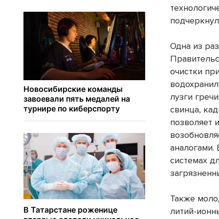
технологич
подчеркнул
Одна из ра
Правительс
очистки пр
водохранил
лузги греч
свинца, ка
позволяет и
возобновля
аналогами.
системах д
загрязненн
Также моло
литий-ионн