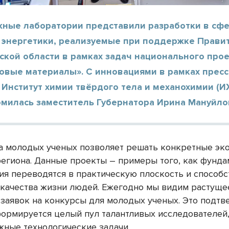
ные лаборатории представили разработки в сф
и энергетики, реализуемые при поддержке Прави
ской области в рамках задач национального про
овые материалы». С инновациями в рамках пресс
 Институт химии твёрдого тела и механохимии (
омилась заместитель Губернатора Ирина Мануйло
 молодых ученых позволяет решать конкретные эк
егиона. Данные проекты – примеры того, как фунд
ия переводятся в практическую плоскость и способ
качества жизни людей. Ежегодно мы видим растуще
 заявок на конкурсы для молодых ученых. Это подтве
формируется целый пул талантливых исследователей
жные технологические задачи.