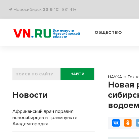
Новосибирск
23.6 °C
$81.41↑
Все новости
ОБЩЕСТВО
Новосибирской
области
НАЙТИ
НАУКА
→
Техн
Новая 
Новости
сибирс
водоем
Африканский врач поразил
новосибирцев в травмпункте
Академгородка