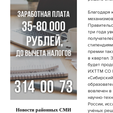
Благодаря 
механизмов
Правительс
три года у
получателе
стипендиям
премии так
в квартал. 
будет прод
ИХТТМ СО Р
«Сибирский
образовате
вовлечен в
научно-тех
России, ис
учёных реш