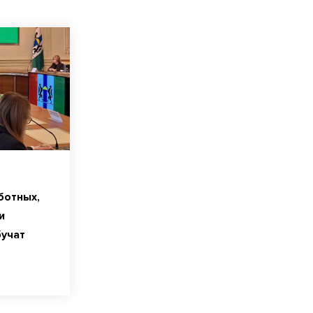
ботных,
и
бучат