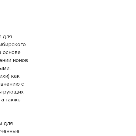
т для
сибирского
а основе
ении ионов
ыми,
ихи) как
авнению с
льтрующих
 а также
ы для
ученные