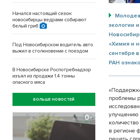
Начался настоящий сезон:
Молодеж
новосибирцы ведрами собирают
экологии 
белый гриб
Новосибир
«Химия и н
Под Новосибирском водитель авто
выжил в столкновении с поездом
сентября в
РАН ознак
В Новосибирске Роспотребнадзор
изъял из продажи 1,4 тонны
опасного мяса
«Поддержка
проблемы р
БОЛЬШЕ НОВОСТЕЙ
исследован
улучшению 
количество
в регионе 
решать сло