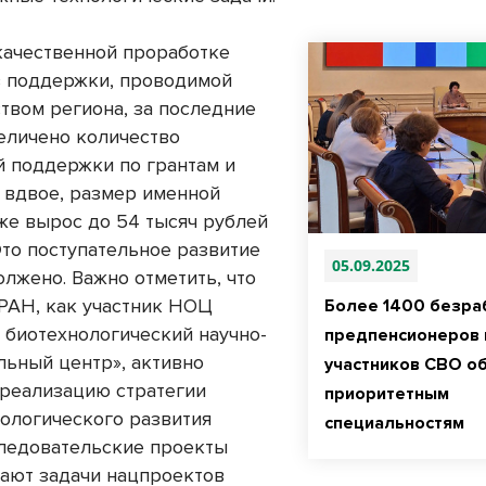
качественной проработке
 поддержки, проводимой
твом региона, за последние
величено количество
й поддержки по грантам и
 вдвое, размер именной
же вырос до 54 тысяч рублей
Это поступательное развитие
05.09.2025
олжено. Важно отметить, что
АН, как участник НОЦ
Более 1400 безра
 биотехнологический научно-
предпенсионеров 
льный центр», активно
участников СВО о
 реализацию стратегии
приоритетным
нологического развития
специальностям
следовательские проекты
ают задачи нацпроектов