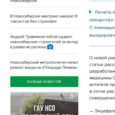
Новосибирске
Лечить 
В Новосибирске минтранс наказал 8
лекарство 
таксистов без страховки
С помощью
выздоровл
Андрей Травников поблагодарил
новосибирских строителей за вклад
в развитие региона
О новой ра
Новосибирский метрополитен начал
статье рас
ремонт входа на «Площади Ленина»
разработан
медицины С
БОЛЬШЕ НОВОСТЕЙ
антитела п
в сотни ра
совершенно
— Энцефали