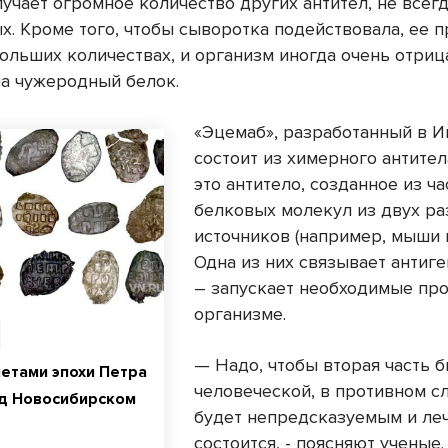
учает огромное количество других антител, не всег
х. Кроме того, чтобы сыворотка подействовала, ее 
больших количествах, и организм иногда очень отри
на чужеродный белок.
«Эцемаб», разработанный в И
состоит из химерного антител
это антитело, созданное из ча
белковых молекул из двух р
источников (например, мыши и
Одна из них связывает антиге
– запускает необходимые пр
организме.
— Надо, чтобы вторая часть б
нетами эпохи Петра
человеческой, в противном сл
од Новосибирском
будет непредсказуемым и ле
состоится, - поясняют ученые.