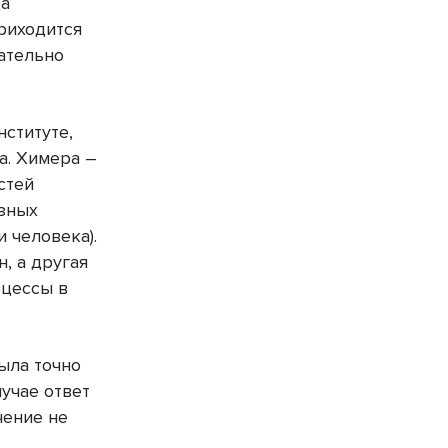
да
приходится
цательно
нституте,
а. Химера –
стей
азных
 человека).
н, а другая
оцессы в
ыла точно
учае ответ
чение не