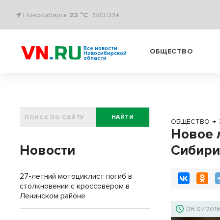
Новосибирск
22 °C
$80.93↓
Все новости
ОБЩЕСТВО
Новосибирской
области
НАЙТИ
ОБЩЕСТВО
→
Новое 
Новости
Сибир
27-летний мотоциклист погиб в
столкновении с кроссовером в
Ленинском районе
06.07.201