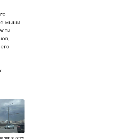
го
все мыши
асти
нов,
 его
х
надвигаются