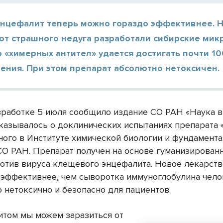
энцефалит теперь можно гораздо эффективнее. 
от страшного недуга разработали сибирские мик
 «химерных антител» удается достигать почти 1
ения. При этом препарат абсолютно нетоксичен.
зработке 5 июля сообщило издание СО РАН «Наука в
сказывалось о доклинических испытаниях препарата 
ного в Институте химической биологии и фундамент
О РАН. Препарат получен на основе гуманизирован
ротив вируса клещевого энцефалита. Новое лекарств
з эффективнее, чем сыворотка иммуноглобулина чело
 нетоксично и безопасно для пациентов.
том мы можем заразиться от