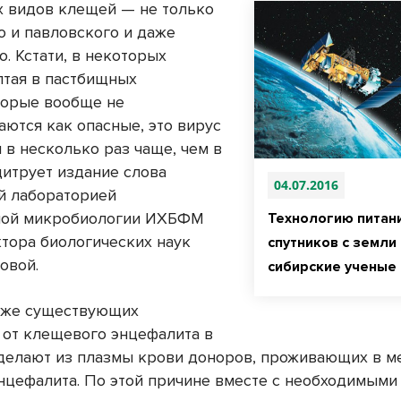
х видов клещей — не только
о и павловского и даже
. Кстати, в некоторых
лтая в пастбищных
торые вообще не
аются как опасные, это вирус
 в несколько раз чаще, чем в
цитрует издание слова
04.07.2016
й лабораторией
ной микробиологии ИХБФМ
Технологию питан
тора биологических наук
спутников с земли
овой.
сибирские ученые
уже существующих
 от клещевого энцефалита в
х делают из плазмы крови доноров, проживающих в м
нцефалита. По этой причине вместе с необходимыми