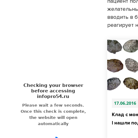
пациент пол
желательны
вводить в 
реагирует 
17.06.2016
Клад с мо
I нашли п