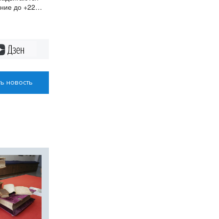
ние до +22
Дзен
ь новость