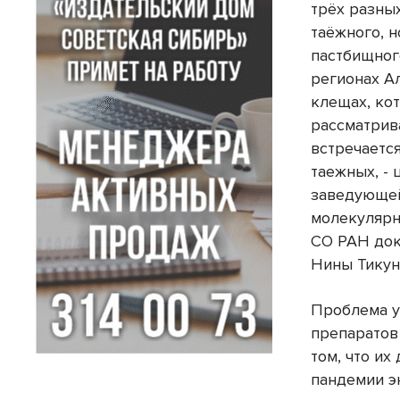
трёх разны
таёжного, н
пастбищного
регионах А
клещах, ко
рассматрив
встречается
таежных, - 
заведующе
молекуляр
СО РАН док
Нины Тикун
Проблема 
препаратов
том, что и
пандемии э