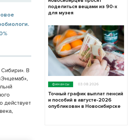
новосибирцев просят
поделиться вещами из 90-х
для музея
Новое
робиологи.
00%
 Сибири». В
«Энцемаб»,
финансы
03.08.2026
альнй
Точный график выплат пенсий
ного
и пособий в августе-2026
о действует
опубликован в Новосибирске
века,