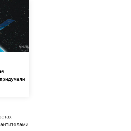
ия
 придумали
естах
 антителами