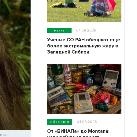
наука
04.08.2026
Ученые СО РАН обещают еще
более экстремальную жару в
Западной Сибири
общество
04.08.2026
От «ВИНАПа» до Montana:
бирь"