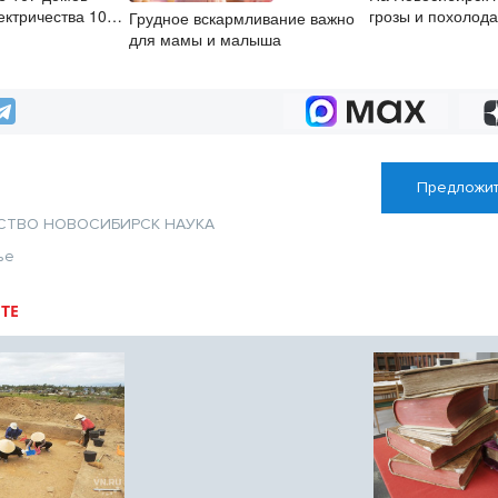
ектричества 10
грозы и похолода
Грудное вскармливание важно
градусов
для мамы и малыша
Предложит
СТВО
НОВОСИБИРСК
НАУКА
ье
ТЕ