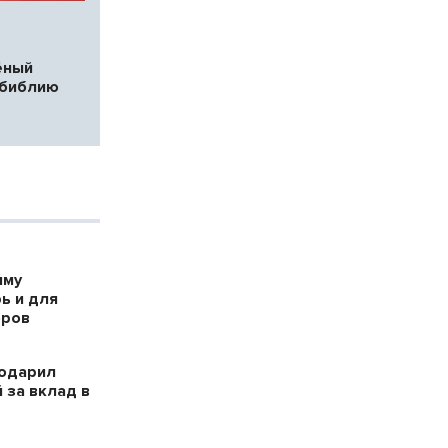
ёный
библию
мму
ь и для
оров
годарил
 за вклад в