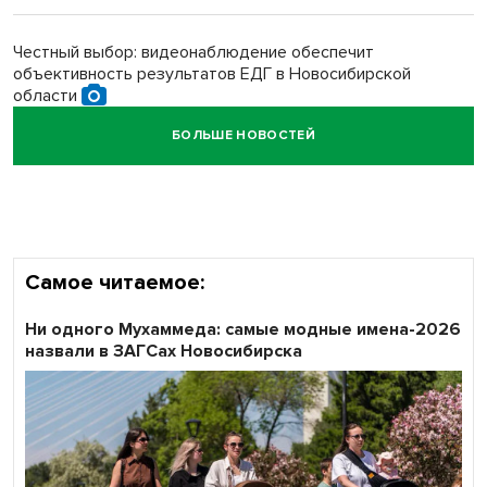
Обновлённое отделение ВТБ открылось в Искитиме
Честный выбор: видеонаблюдение обеспечит
объективность результатов ЕДГ в Новосибирской
области
БОЛЬШЕ НОВОСТЕЙ
Кибертанки пошли в бой: «Ростелеком» объявляет
участников «Битвы заводов» от Новосибирской
области
Самое читаемое:
Ни одного Мухаммеда: самые модные имена-2026
назвали в ЗАГСах Новосибирска