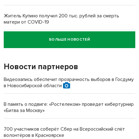
Житель Купино получил 200 тыс. рублей за смерть
матери от COVID-19
БОЛЬШЕ НОВОСТЕЙ
Новосибирский суд наказал водителя за смерть
пенсионерки на вокзале
Новости партнеров
«Мы живём на пастбище!»: в новосибирском селе лошади
терроризируют жителей
Видеозапись обеспечит прозрачность выборов в Госдуму
в Новосибирской области
Инвалид получил условный срок за избиение врачей
протезом под Новосибирском
В память о подвиге: «Ростелеком» проведет кибертурнир
«Битва за Москву»
Новосибирский преподаватель с женой вошли в топ-16
многодетных в России
700 участников соберёт Сбер на Всероссийский слёт
волонтёров в Красноярске