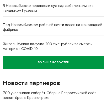
В Новосибирске перенесли суд над заболевшим экс-
гаишником Гусевым
Под Новосибирском рабочий почти ослеп на шоколадной
фабрике
Житель Купино получил 200 тыс. рублей за смерть
матери от COVID-19
БОЛЬШЕ НОВОСТЕЙ
Новосибирский суд наказал водителя за смерть
пенсионерки на вокзале
Новости партнеров
«Мы живём на пастбище!»: в новосибирском селе лошади
терроризируют жителей
700 участников соберёт Сбер на Всероссийский слёт
волонтёров в Красноярске
Инвалид получил условный срок за избиение врачей
протезом под Новосибирском