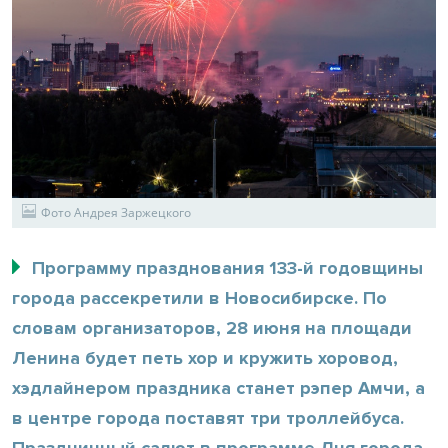
Фото Андрея Заржецкого
Программу празднования 133-й годовщины
города рассекретили в Новосибирске. По
словам организаторов, 28 июня на площади
Ленина будет петь хор и кружить хоровод,
хэдлайнером праздника станет рэпер Амчи, а
в центре города поставят три троллейбуса.
Праздничный салют в программе Дня города