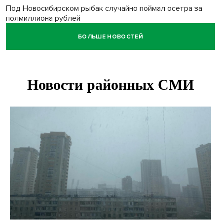
Под Новосибирском рыбак случайно поймал осетра за
полмиллиона рублей
БОЛЬШЕ НОВОСТЕЙ
Мартышки Бразза с модной стрижкой стали звездами
Новосибирского зоопарка
Премии самому себе обернулись делом для директора
котельных под Новосибирском
Более 7 тысяч новосибирцев получили прибавку к пенсии
от СФР
Ветеран СВО выявил рак на бесплатной диспансеризации
в Новосибирске