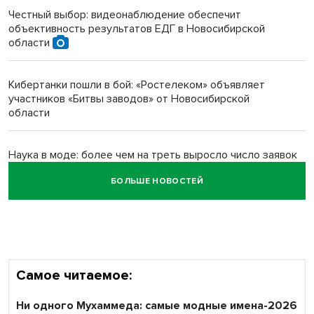
Честный выбор: видеонаблюдение обеспечит
объективность результатов ЕДГ в Новосибирской
Новосибирский преподаватель с женой вошли в топ-16
области
многодетных в России
Кибертанки пошли в бой: «Ростелеком» объявляет
Обновлённое отделение ВТБ открылось в Искитиме
участников «Битвы заводов» от Новосибирской
области
Наука в моде: более чем на треть выросло число заявок
на Научную премию Сбера 2026
БОЛЬШЕ НОВОСТЕЙ
Все профессии важны: «Ростелеком» подвел итоги
всероссийского флешмоба #явлияю
Самое читаемое:
Ни одного Мухаммеда: самые модные имена-2026