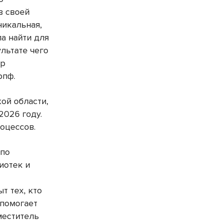
в своей
никальная,
а найти для
льтате чего
тр
рпф.
ой области,
2026 году.
оцессов.
 по
иотек и
т тех, кто
 помогает
меститель