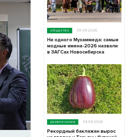
общество
05.08.2026
Ни одного Мухаммеда: самые
модные имена-2026 назвали
в ЗАГСах Новосибирска
развлечения
04.08.2026
Рекордный баклажан вырос