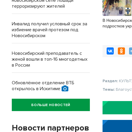
новосибирском селе лошади
терроризируют жителей
В Новосибирск
Инвалид получил условный срок за
подростков ук
избиение врачей протезом под
из супермарке
Новосибирском
Новосибирский преподаватель с
женой вошли в топ-16 многодетных
в России
Раздел:
КУЛЬТ
Обновлённое отделение ВТБ
открылось в Искитиме
Темы:
Благоус
БОЛЬШЕ НОВОСТЕЙ
Новости партнеров