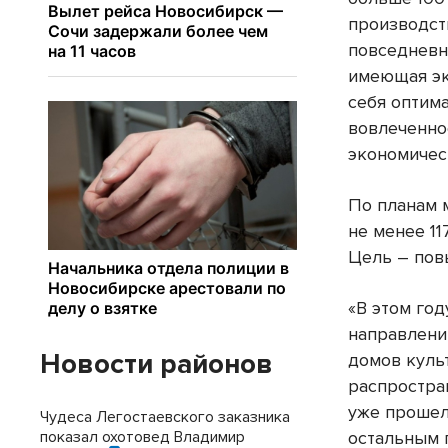
производст
повседневн
имеющая эк
себя оптим
вовлеченно
экономичес
По планам 
не менее 11
Цель – пов
«В этом го
направлени
Новости районов
домов куль
распростран
уже прошел
Чудеса Легостаевского заказника
показал охотовед Владимир
остальным 