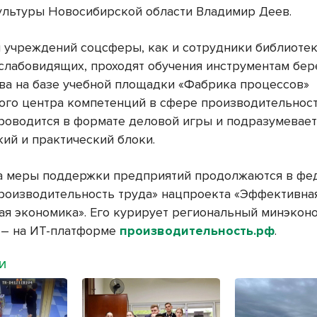
ультуры Новосибирской области Владимир Деев.
 учреждений соцсферы, как и сотрудники библиотек
 слабовидящих, проходят обучения инструментам бе
ва на базе учебной площадки «Фабрика процессов»
ого центра компетенций в сфере производительност
роводится в формате деловой игры и подразумевае
кий и практический блоки.
а меры поддержки предприятий продолжаются в фе
роизводительность труда» нацпроекта «Эффективна
ая экономика». Его курирует региональный минэкон
 – на ИТ-платформе
производительность.рф
.
МИ