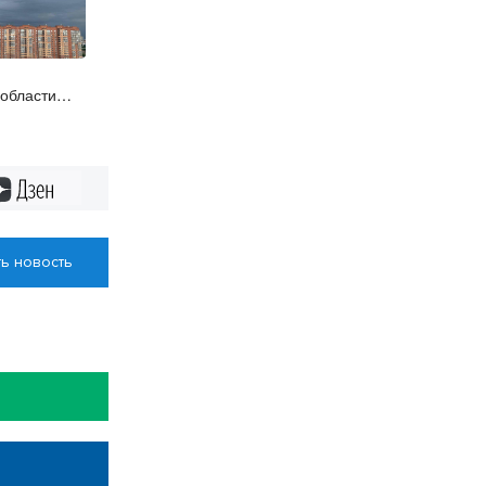
 области
Дзен
ь новость