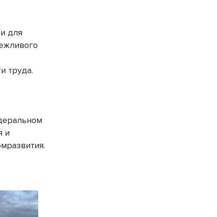
и для
режливого
и труда.
т
деральном
я и
омразвития.