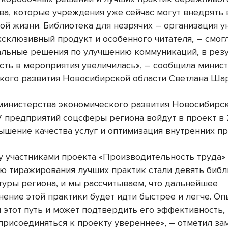
ва, которые учреждения уже сейчас могут внедрять 
ой жизни. Библиотека для незрячих – организация у
склюзивный продукт и особенного читателя, – смогл
альные решения по улучшению коммуникаций, в резу
сть в мероприятия увеличилась», – сообщила минис
кого развития Новосибирской области Светлана Ша
министерства экономического развития Новосибирск
7 предприятий соцсферы региона войдут в проект в 
ышение качества услуг и оптимизация внутренних пр
ду участниками проекта «Производительность труда»
ю тиражирования лучших практик стали девять библ
туры региона, и мы рассчитываем, что дальнейшее
ение этой практики будет идти быстрее и легче. Опы
 этот путь и может подтвердить его эффективность,
присоединяться к проекту увереннее», – отметил за