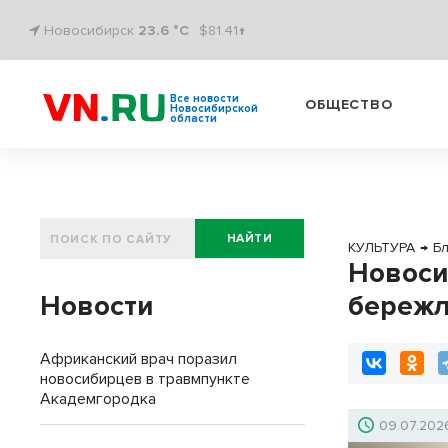
Новосибирск
23.6 °C
$81.41↑
Все новости
ОБЩЕСТВО
Новосибирской
области
НАЙТИ
КУЛЬТУРА
→
Б
Новоси
Новости
бережл
Африканский врач поразил
новосибирцев в травмпункте
Академгородка
09.07.202