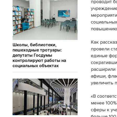
проводит б
учреждение
мероприяти
социальных 
повышению 
Как расска
провели ст
единые фор
сокративши
расширили 
афиши, фла
увеличить 
«В соответ
менее 100%
сферы к уч
больше 100