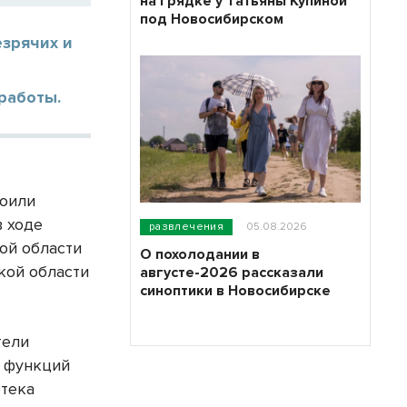
на грядке у Татьяны Купиной
под Новосибирском
езрячих и
работы.
роили
в ходе
развлечения
05.08.2026
ой области
О похолодании в
кой области
августе-2026 рассказали
синоптики в Новосибирске
тели
я функций
отека