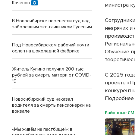
Коченов
министра к
Сотрудники
В Новосибирске перенесли суд над
заболевшим экс-гаишником Гусевым
незрячих и
производст
Региональн
Под Новосибирском рабочий почти
ослеп на шоколадной фабрике
Обучение п
теоретичес
Житель Купино получил 200 тыс.
С 2025 год
рублей за смерть матери от COVID-
19
проекте «П
конкурентн
Подробнее
Новосибирский суд наказал
водителя за смерть пенсионерки на
вокзале
Районные С
«Мы живём на пастбище!»: в