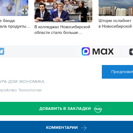
е банда
Шторм ослабнет
рала продукты
в Новосибирской
В колледжах Новосибирской
та
7 августа
области стало больше
бюджетных мест
Предложит
УРА
ДОМ
ЭКОНОМИКА
тройство
Технологии
ДОБАВИТЬ В ЗАКЛАДКИ
КОММЕНТАРИИ