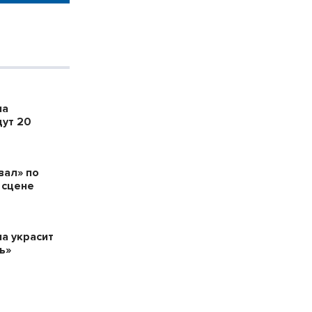
ла
дут 20
вал» по
 сцене
а украсит
ь»