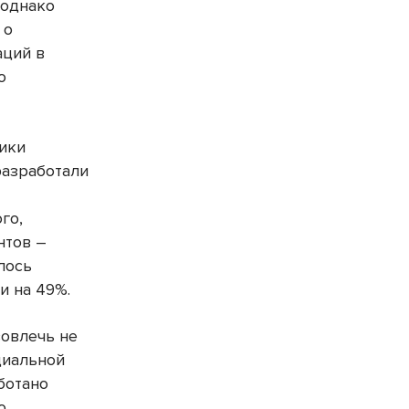
 однако
 о
аций в
о
ники
разработали
го,
нтов –
лось
и на 49%.
вовлечь не
циальной
ботано
о