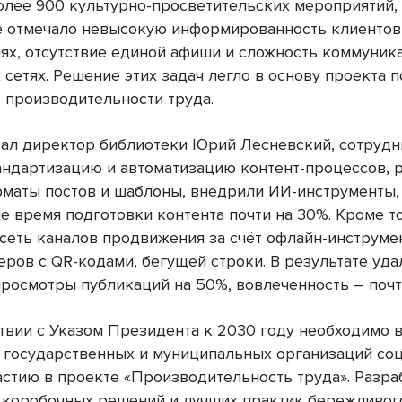
олее 900 культурно-просветительских мероприятий,
 отмечало невысокую информированность клиентов
ях, отсутствие единой афиши и сложность коммуник
сетях. Решение этих задач легло в основу проекта п
производительности труда.
зал директор библиотеки Юрий Лесневский, сотруд
андартизацию и автоматизацию контент-процессов, 
маты постов и шаблоны, внедрили ИИ-инструменты,
е время подготовки контента почти на 30%. Кроме то
сеть каналов продвижения за счёт офлайн-инструме
еров с QR-кодами, бегущей строки. В результате уда
просмотры публикаций на 50%, вовлеченность – почт
ствии с Указом Президента к 2030 году необходимо 
 государственных и муниципальных организаций со
астию в проекте «Производительность труда». Разра
 коробочных решений и лучших практик бережливог