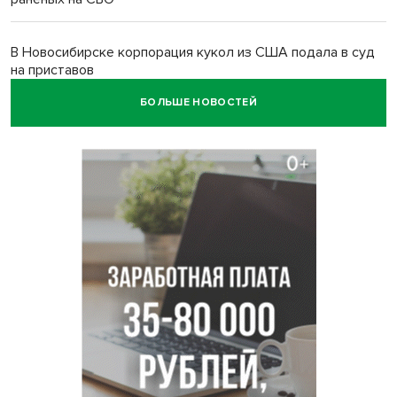
В Новосибирске корпорация кукол из США подала в суд
на приставов
БОЛЬШЕ НОВОСТЕЙ
В Новосибирске минздрав объявил бесплатную
диспансеризацию для 65-летних
В Новосибирске врачи прооперировали 25 тысяч
пациентов с катарактой
Знаменитый орангутан Бату отметил юбилей в
новосибирском зоопарке
Новосибирские хирурги спасли сердце восьмиклассницы
с донорским клапаном