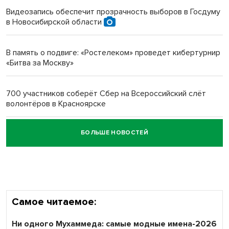
Видеозапись обеспечит прозрачность выборов в Госдуму
в Новосибирской области
Новосибирский преподаватель с женой вошли в топ-16
многодетных в России
В память о подвиге: «Ростелеком» проведет кибертурнир
«Битва за Москву»
Обновлённое отделение ВТБ открылось в Искитиме
700 участников соберёт Сбер на Всероссийский слёт
волонтёров в Красноярске
БОЛЬШЕ НОВОСТЕЙ
Честный выбор: видеонаблюдение обеспечит
объективность результатов ЕДГ в Новосибирской
области
Самое читаемое:
Ни одного Мухаммеда: самые модные имена-2026