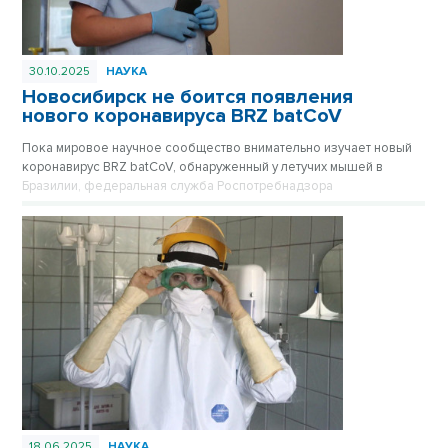
30.10.2025
НАУКА
Новосибирск не боится появления
нового коронавируса BRZ batCoV
Пока мировое научное сообщество внимательно изучает новый
коронавирус BRZ batCoV, обнаруженный у летучих мышей в
Бразилии, федеральная служба Роспотребнадзора
подтверждает, что ситуация находится на постоянном
оперативном контроле.
18.06.2025
НАУКА