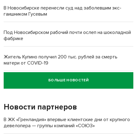
В Новосибирске перенесли суд над заболевшим экс-
гаишником Гусевым
Под Новосибирском рабочий почти ослеп на шоколадной
фабрике
Житель Купино получил 200 тыс. рублей за смерть
матери от COVID-19
БОЛЬШЕ НОВОСТЕЙ
Новосибирский суд наказал водителя за смерть
пенсионерки на вокзале
Новости партнеров
«Мы живём на пастбище!»: в новосибирском селе лошади
терроризируют жителей
В ЖК «Гренландия» впервые клиентские дни от крупного
девелопера — группы компаний «СОЮЗ»
Инвалид получил условный срок за избиение врачей
протезом под Новосибирском