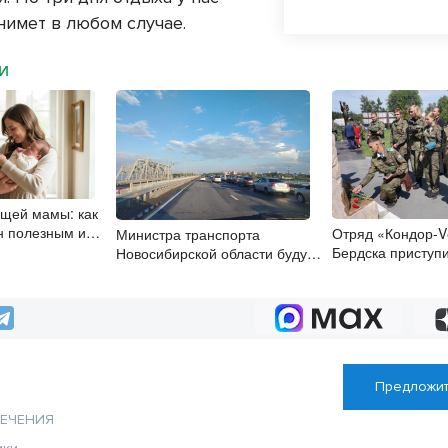
нимет в любом случае.
МИ
щей мамы: как
н полезным и
Отряд «Кондор-V
Министра транспорта
ля малыша
Бердска приступи
Новосибирской области будут
погибших бойцов
согласовывать в Москве
настроем
Предложит
ЛЕЧЕНИЯ