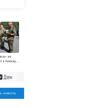
ега» из
т к поиску
 с боевым
Дзен
ь новость