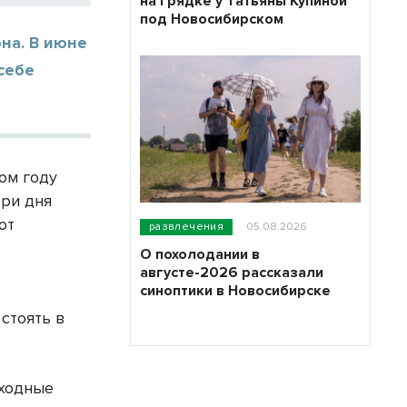
на грядке у Татьяны Купиной
под Новосибирском
на. В июне
себе
ом году
три дня
ют
развлечения
05.08.2026
О похолодании в
августе-2026 рассказали
синоптики в Новосибирске
стоять в
ыходные