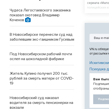
сериала «Мало
полицейских и
Чудеса Легостаевского заказника
выпускник ак
показал охотовед Владимир
Кочнев) и опе
Коченов
с многолетним
В Новосибирске перенесли суд над
заболевшим экс-гаишником Гусевым
VN.ru обязуе
Под Новосибирском рабочий почти
от рассылки
ослеп на шоколадной фабрике
Искитимски
Психушка д
Житель Купино получил 200 тыс.
рублей за смерть матери от COVID-
Вам был
19
Подпишит
отобраны
Новосибирский суд наказал
Подпис
водителя за смерть пенсионерки на
вокзале