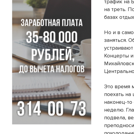
трафик на 
на треть. П
базах отдых
Но и в сам
заняться. О
устраивают
Концерты и
Михайловск
Центрально
Это время 
поехать на
наконец-то
неделю. Гла
подвела, в
преподноси
похолоданий