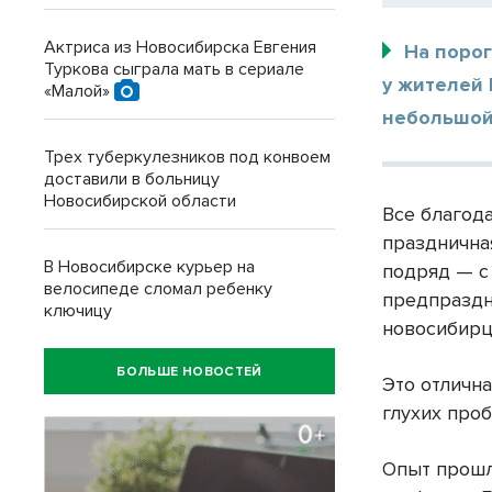
Актриса из Новосибирска Евгения
На порог
Туркова сыграла мать в сериале
у жителей 
«Малой»
небольшой
Трех туберкулезников под конвоем
доставили в больницу
Новосибирской области
Все благод
праздничная
В Новосибирске курьер на
подряд — с 
велосипеде сломал ребенку
предпраздн
ключицу
новосибирце
БОЛЬШЕ НОВОСТЕЙ
Это отлична
глухих проб
Опыт прошл