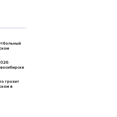
утбольный
ском
2026
овосибирске
то грозит
ском в