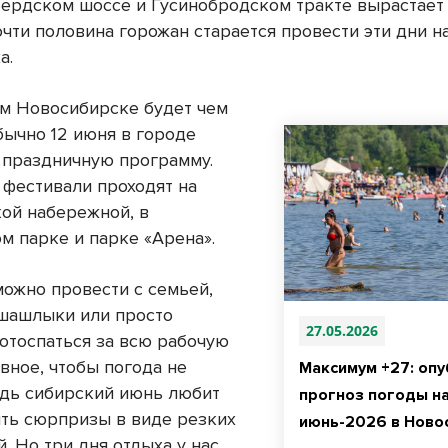
Бердском шоссе и Гусинобродском тракте вырастае
очти половина горожан старается провести эти дни н
а.
ом Новосибирске будет чем
бычно 12 июня в городе
 праздничную программу.
 фестивали проходят на
ой набережной, в
м парке и парке «Арена».
можно провести с семьей,
 шашлыки или просто
27.05.2026
 отоспаться за всю рабочую
вное, чтобы погода не
Максимум +27: оп
едь сибирский июнь любит
прогноз погоды н
ть сюрпризы в виде резких
июнь-2026 в Ново
. Но три дня отдыха у нас