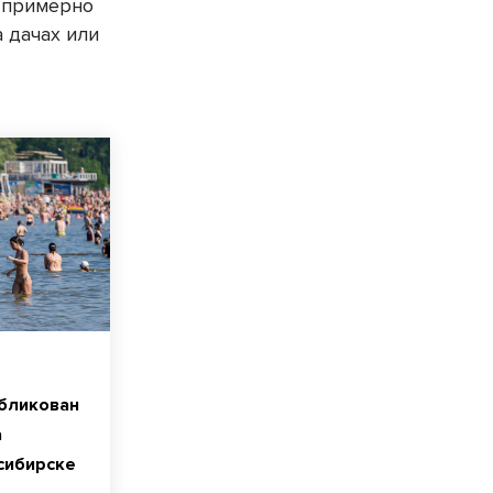
т примерно
а дачах или
убликован
а
сибирске