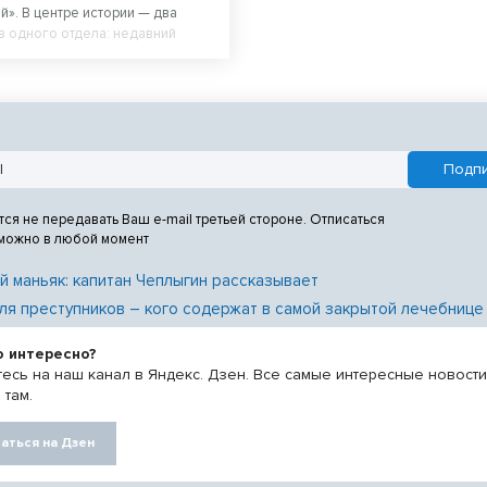
й». В центре истории — два
з одного отдела: недавний
адемии МВД Саша (Тимофей
ративник Малой (Владимир Яглыч)
 стажем.
тся не передавать Ваш e-mail третьей стороне. Отписаться
 можно в любой момент
й маньяк: капитан Чеплыгин рассказывает
ля преступников – кого содержат в самой закрытой лечебнице
о интересно?
есь на наш канал в Яндекс. Дзен. Все самые интересные новост
 там.
аться на Дзен