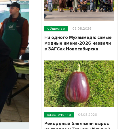
общество
05.08.2026
Ни одного Мухаммеда: самые
модные имена-2026 назвали
в ЗАГСах Новосибирска
развлечения
04.08.2026
Рекордный баклажан вырос