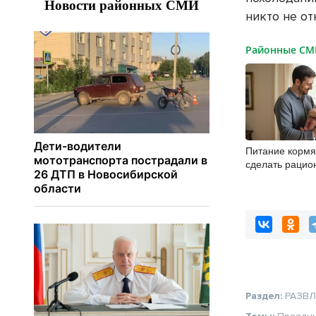
никто не от
Районные С
Питание кормя
сделать рацио
безопасным д
Раздел:
РАЗВ