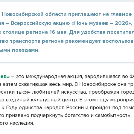
 Новосибирской области приглашают на главное 
я – Всероссийскую акцию «Ночь музеев – 2026»,
в столице региона 16 мая. Для удобства посетите
тво транспорта региона рекомендует воспользов
ыми поездами.
еев»
– это международная акция, зародившаяся во 
 а затем охватившая весь мир. В Новосибирске она т
есятки тысяч любителей искусства, преображая горо
ва в единый культурный центр. В этом году меропри
 к Году единства народов России и пройдет под тем
что призвано подчеркнуть богатство и самобытность
ого наследия.