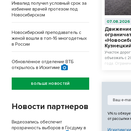
Инвалид получил условный срок за
избиение врачей протезом под
Новосибирском
07.08.2026
Движение
Новосибирский преподаватель с
ограничат
женой вошли в топ-16 многодетных
«Новосиби
в России
Кузнецки
Участок дорог
объезжать с 2
Обновлённое отделение ВТБ
года. Огранич
открылось в Искитиме
реконструкции
значения.
БОЛЬШЕ НОВОСТЕЙ
Новости партнеров
VN.ru обязуе
от рассылки
Видеозапись обеспечит
прозрачность выборов в Госдуму в
Искитимски