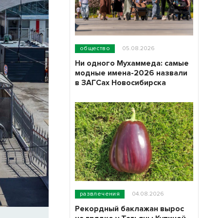
общество
05.08.2026
Ни одного Мухаммеда: самые
модные имена-2026 назвали
в ЗАГСах Новосибирска
развлечения
04.08.2026
Рекордный баклажан вырос