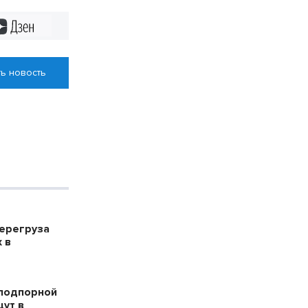
Дзен
ь новость
ерегруза
 в
 подпорной
ут в