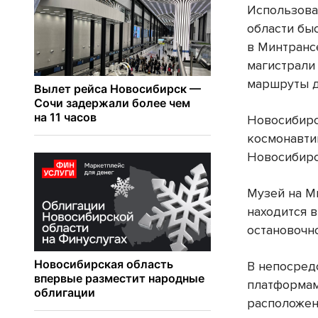
Использова
области бы
в Минтранс
магистрали
маршруты д
Новосибирс
космонавти
Новосибирс
Музей на М
находится 
остановочн
В непосред
платформам
расположе