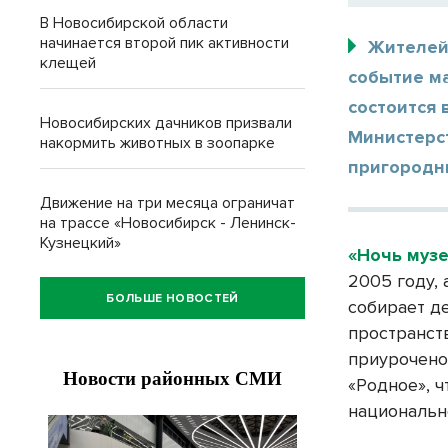
В Новосибирской области
начинается второй пик активности
Жителей
клещей
событие ма
состоится 
Новосибирских дачников призвали
Министерс
накормить животных в зоопарке
пригородн
Движение на три месяца ограничат
на трассе «Новосибирск - Ленинск-
Кузнецкий»
«Ночь муз
2005 году,
БОЛЬШЕ НОВОСТЕЙ
собирает д
пространст
приурочено
«Родное», 
национальн