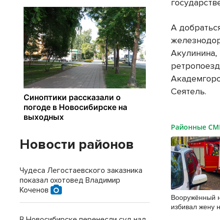
государств
А добратьс
железнодор
Акулинина,
ретропоезд
Академгоро
Сеятель.
Районные С
Новости районов
Чудеса Легостаевского заказника
показал охотовед Владимир
Коченов
Вооружённый 
избивал жену н
В Новосибирске перенесли суд над