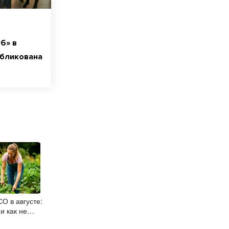
6» в
убликована
О в августе:
и как не