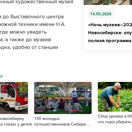
енный художественный музей.
14.05.2026
я до Выставочного центра
ожной техники имени Н.А.
«Ночь музеев–202
 где можно увидеть
Новосибирске: оп
а, а также до музеев
полная программа
дка, удобно от станции
МИ
Сбор урожая в НС
новосибирец
150 молодых
что пора убирать 
а глазах у детей
путешественников Сибири
опоздать
посетили туристский слёт