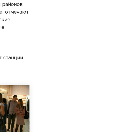
м районов
а, отмечают
ские
ые
т станции