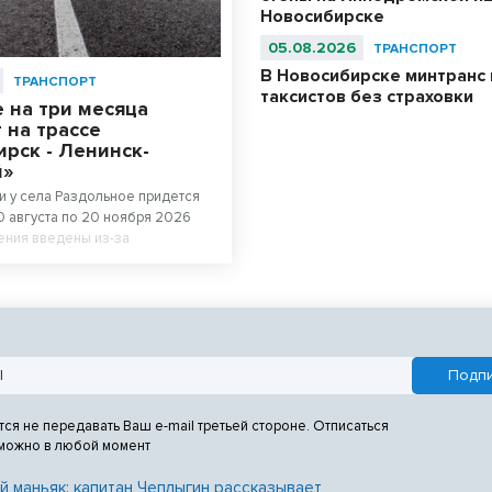
Новосибирске
05.08.2026
ТРАНСПОРТ
В Новосибирске минтранс 
ТРАНСПОРТ
таксистов без страховки
 на три месяца
 на трассе
рск - Ленинск-
й»
и у села Раздольное придется
0 августа по 20 ноября 2026
ения введены из-за
 трассы регионального
тся не передавать Ваш e-mail третьей стороне. Отписаться
 можно в любой момент
й маньяк: капитан Чеплыгин рассказывает