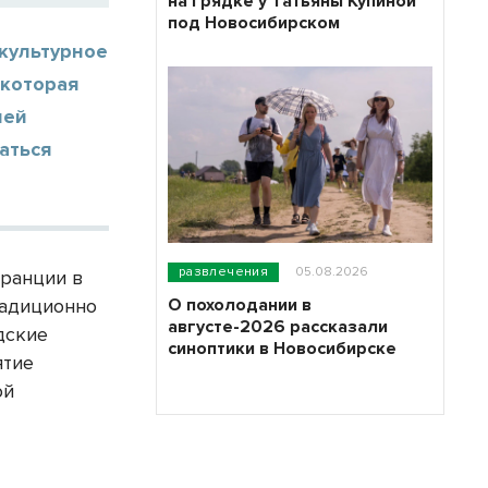
на грядке у Татьяны Купиной
под Новосибирском
культурное
 которая
лей
аться
развлечения
05.08.2026
Франции в
О похолодании в
радиционно
августе-2026 рассказали
дские
синоптики в Новосибирске
ятие
ой