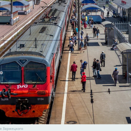
я Заржецкого