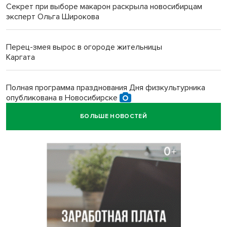
Секрет при выборе макарон раскрыла новосибирцам
эксперт Ольга Широкова
Перец-змея вырос в огороде жительницы
Каргата
Полная программа празднования Дня физкультурника
опубликована в Новосибирске
БОЛЬШЕ НОВОСТЕЙ
Прогноз погоды на 8-9 августа в Новосибирске сделали
синоптики
Площадки для контроля перегруза начали строить на
въездах в Новосибирск
Дольщики долгостроя на Титова в Новосибирске
получили ключи от квартир