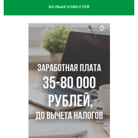
БОЛЬШЕ НОВОСТЕЙ
Нейросеть для диагностики депрессии в крови создали в
Новосибирске
Двум бойцам СВО после минно-взрывной травмы
«оживили» нервы в Новосибирске
Персидский ковер «108 шахов» впервые вывезли из музея
Востока в Новосибирск
Актриса из Новосибирска Евгения Туркова сыграла мать
в сериале «Малой»