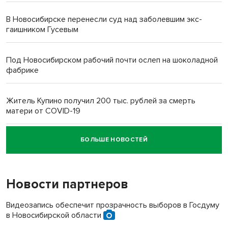
В Новосибирске перенесли суд над заболевшим экс-
гаишником Гусевым
Под Новосибирском рабочий почти ослеп на шоколадной
фабрике
Житель Купино получил 200 тыс. рублей за смерть
матери от COVID-19
БОЛЬШЕ НОВОСТЕЙ
Новосибирский суд наказал водителя за смерть
пенсионерки на вокзале
Новости партнеров
«Мы живём на пастбище!»: в новосибирском селе лошади
терроризируют жителей
Видеозапись обеспечит прозрачность выборов в Госдуму
в Новосибирской области
Инвалид получил условный срок за избиение врачей