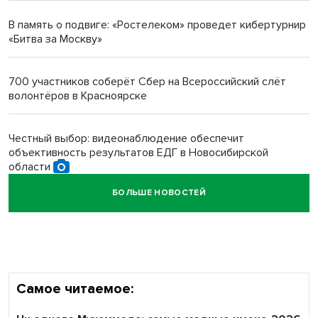
протезом под Новосибирском
В память о подвиге: «Ростелеком» проведет кибертурнир
«Битва за Москву»
Новосибирский преподаватель с женой вошли в топ-16
многодетных в России
700 участников соберёт Сбер на Всероссийский слёт
волонтёров в Красноярске
Обновлённое отделение ВТБ открылось в Искитиме
Честный выбор: видеонаблюдение обеспечит
объективность результатов ЕДГ в Новосибирской
области
БОЛЬШЕ НОВОСТЕЙ
Кибертанки пошли в бой: «Ростелеком» объявляет
участников «Битвы заводов» от Новосибирской
области
Самое читаемое: