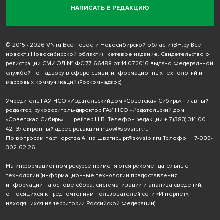
НАПИСАТЬ В РЕДАКЦИЮ
© 2015 - 2026 VN.ru Все новости Новосибирской области (ВН.ру Все
новости Новосибирской области) - сетевое издание. Свидетельство о
регистрации СМИ ЭЛ № ФС 77-66488 от 14.07.2016 выдано Федеральной
службой по надзору в сфере связи, информационных технологий и
массовых коммуникаций (Роскомнадзор)
Учредитель ГАУ НСО «Издательский дом «Советская Сибирь». Главный
редактор, руководитель-директор ГАУ НСО «Издательский дом
«Советская Сибирь» - Шрейтер Н.В. Телефон редакции
+ 7 (383) 314-00-
42
; Электронный адрес редакции
inzov@sovsibir.ru
По вопросам партнерства Анна Швагирь
pr@sovsibir.ru
Телефон
+7-983-
302-62-26
На информационном ресурсе применяются рекомендательные
технологии
(информационные технологии предоставления
информации на основе сбора, систематизации и анализа сведений,
относящихся к предпочтениям пользователей сети «Интернет»,
находящихся на территории Российской Федерации).