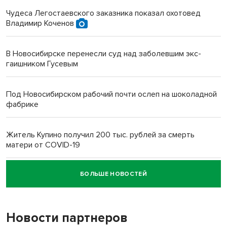
Чудеса Легостаевского заказника показал охотовед
Владимир Коченов
В Новосибирске перенесли суд над заболевшим экс-
гаишником Гусевым
Под Новосибирском рабочий почти ослеп на шоколадной
фабрике
Житель Купино получил 200 тыс. рублей за смерть
матери от COVID-19
БОЛЬШЕ НОВОСТЕЙ
Новосибирский суд наказал водителя за смерть
пенсионерки на вокзале
Новости партнеров
«Мы живём на пастбище!»: в новосибирском селе лошади
терроризируют жителей