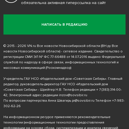
обязательна активная гиперссылка на сайт
НАПИСАТЬ В РЕДАКЦИЮ
© 2015 - 2026 VN.ru Все новости Новосибирской области (ВН.ру Все
новости Новосибирской области) - сетевое издание. Свидетельство о
регистрации СМИ ЭЛ № ФС 77-66488 от 14.07.2016 выдано Федеральной
службой по надзору в сфере связи, информационных технологий и
массовых коммуникаций (Роскомнадзор)
Учредитель ГАУ НСО «Издательский дом «Советская Сибирь». Главный
редактор, руководитель-директор ГАУ НСО «Издательский дом
«Советская Сибирь» - Шрейтер Н.В. Телефон редакции
+ 7 (383) 314-00-
42
; Электронный адрес редакции
inzov@sovsibir.ru
По вопросам партнерства Анна Швагирь
pr@sovsibir.ru
Телефон
+7-983-
302-62-26
На информационном ресурсе применяются рекомендательные
технологии
(информационные технологии предоставления
информации на основе сбора, систематизации и анализа сведений,