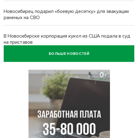
Новосибирец подарил «боевую десятку» для эвакуации
раненых на СВО
В Новосибирске корпорация кукол из США подала в суд
на приставов
БОЛЬШЕ НОВОСТЕЙ
В Новосибирске минздрав объявил бесплатную
диспансеризацию для 65-летних
В Новосибирске врачи прооперировали 25 тысяч
пациентов с катарактой
Знаменитый орангутан Бату отметил юбилей в
новосибирском зоопарке
Новосибирские хирурги спасли сердце восьмиклассницы