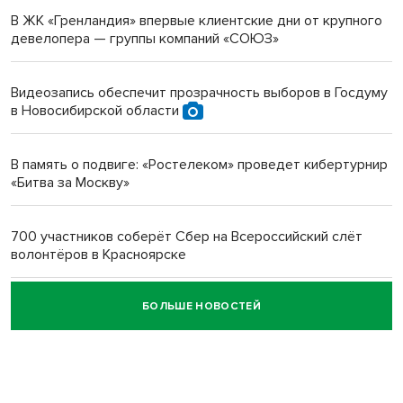
В ЖК «Гренландия» впервые клиентские дни от крупного
девелопера — группы компаний «СОЮЗ»
Инвалид получил условный срок за избиение врачей
протезом под Новосибирском
Видеозапись обеспечит прозрачность выборов в Госдуму
в Новосибирской области
Новосибирский преподаватель с женой вошли в топ-16
многодетных в России
В память о подвиге: «Ростелеком» проведет кибертурнир
«Битва за Москву»
Обновлённое отделение ВТБ открылось в Искитиме
700 участников соберёт Сбер на Всероссийский слёт
волонтёров в Красноярске
БОЛЬШЕ НОВОСТЕЙ
Честный выбор: видеонаблюдение обеспечит
объективность результатов ЕДГ в Новосибирской
области