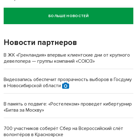
БОЛЬШЕ НОВОСТЕЙ
Новосибирский суд наказал водителя за смерть
пенсионерки на вокзале
Новости партнеров
«Мы живём на пастбище!»: в новосибирском селе лошади
терроризируют жителей
В ЖК «Гренландия» впервые клиентские дни от крупного
девелопера — группы компаний «СОЮЗ»
Инвалид получил условный срок за избиение врачей
протезом под Новосибирском
Видеозапись обеспечит прозрачность выборов в Госдуму
в Новосибирской области
Новосибирский преподаватель с женой вошли в топ-16
многодетных в России
В память о подвиге: «Ростелеком» проведет кибертурнир
«Битва за Москву»
Обновлённое отделение ВТБ открылось в Искитиме
700 участников соберёт Сбер на Всероссийский слёт
волонтёров в Красноярске