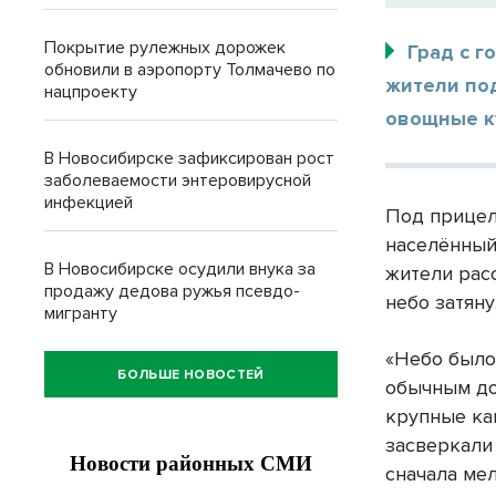
Покрытие рулежных дорожек
Град с г
обновили в аэропорту Толмачево по
жители по
нацпроекту
овощные ку
В Новосибирске зафиксирован рост
заболеваемости энтеровирусной
инфекцией
Под прицел
населённый
В Новосибирске осудили внука за
жители рас
продажу дедова ружья псевдо-
небо затян
мигранту
«Небо было
БОЛЬШЕ НОВОСТЕЙ
обычным до
крупные кап
засверкали
сначала мел