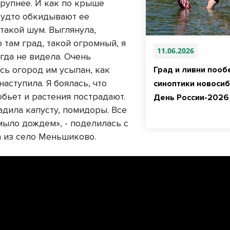
крупнее. И как по крыше
 будто обкидывают ее
такой шум. Выглянула,
о там град, такой огромный, я
11.06.2026
гда не видела. Очень
сь огород им усыпан, как
Град и ливни поо
наступила. Я боялась, что
синоптики новосиб
обьет и растения пострадают.
День России-2026 
адила капусту, помидоры. Все
мыло дождем», - поделилась с
а из село Меньшиково.