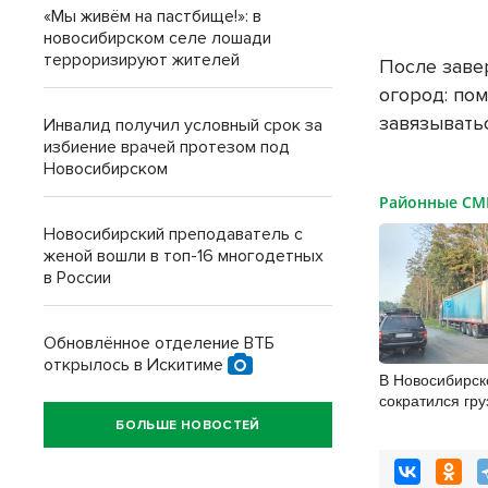
«Мы живём на пастбище!»: в
новосибирском селе лошади
терроризируют жителей
После заве
огород: по
завязыватьс
Инвалид получил условный срок за
избиение врачей протезом под
Новосибирском
Районные С
Новосибирский преподаватель с
женой вошли в топ-16 многодетных
в России
Обновлённое отделение ВТБ
открылось в Искитиме
В Новосибирск
сократился гру
автоперевозка
БОЛЬШЕ НОВОСТЕЙ