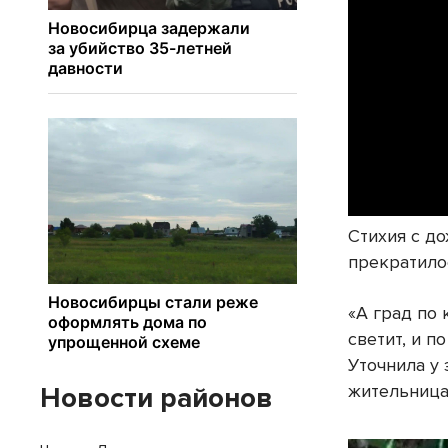
Стихия с д
прекратило
«А град по 
светит, и п
Уточнила у 
жительница
Новости районов