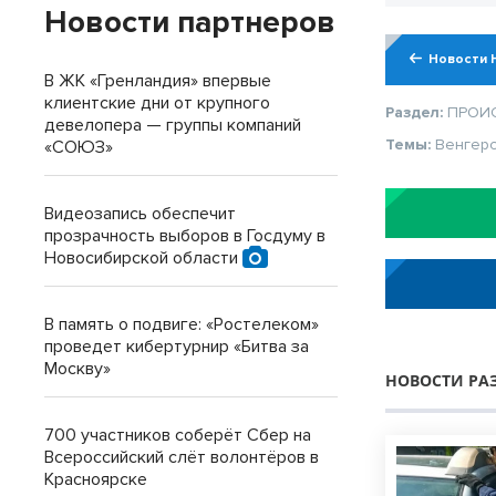
Новости партнеров
Новости 
В ЖК «Гренландия» впервые
клиентские дни от крупного
Раздел:
ПРОИ
девелопера — группы компаний
Темы:
Венгер
«СОЮЗ»
Видеозапись обеспечит
прозрачность выборов в Госдуму в
Новосибирской области
В память о подвиге: «Ростелеком»
проведет кибертурнир «Битва за
Москву»
НОВОСТИ РА
700 участников соберёт Сбер на
Всероссийский слёт волонтёров в
Красноярске