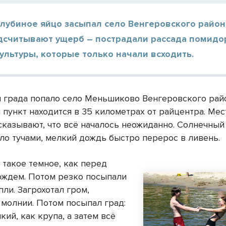
олубиное яйцо засыпал село Венгеровского райо
дсчитывают ущерб – пострадали рассада помидо
льтуры, которые только начали всходить.
 града попало село Меньшиково Венгеровского рай
 пункт находится в 35 километрах от райцентра. Ме
сказывают, что всё началось неожиданно. Солнечный
уло тучами, мелкий дождь быстро перерос в ливень.
 такое темное, как перед
ждем. Потом резко посыпали
ли. Загрохотал гром,
 молнии. Потом посыпал град:
кий, как крупа, а затем всё