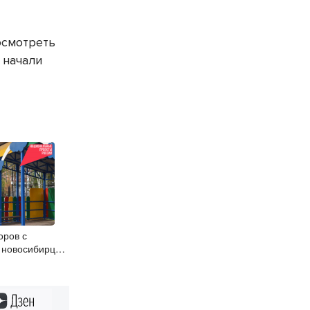
осмотреть
 начали
оров с
 новосибирцы
н
Дзен