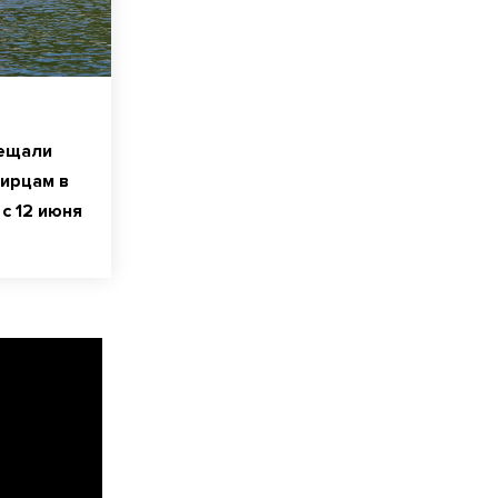
бещали
ирцам в
с 12 июня