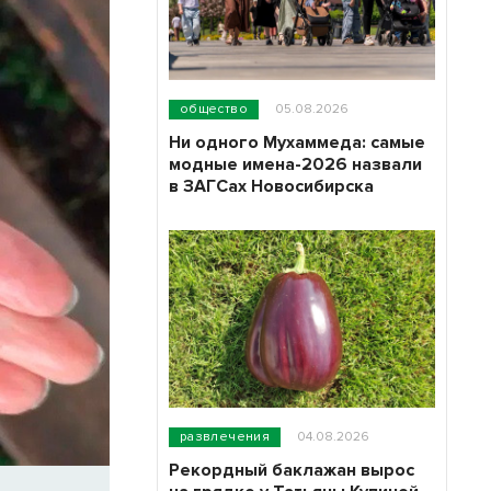
общество
05.08.2026
Ни одного Мухаммеда: самые
модные имена-2026 назвали
в ЗАГСах Новосибирска
развлечения
04.08.2026
Рекордный баклажан вырос