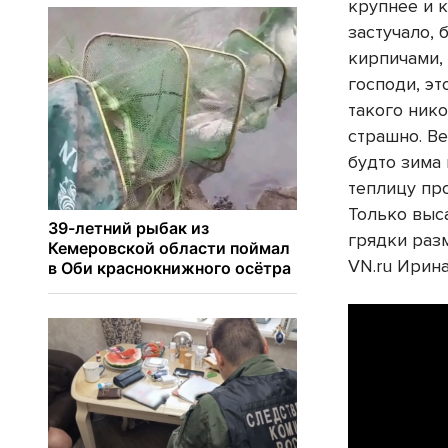
крупнее и 
застучало,
кирпичами, 
господи, эт
такого нико
страшно. Ве
будто зима 
теплицу пр
Только выс
грядки раз
VN.ru Ирин