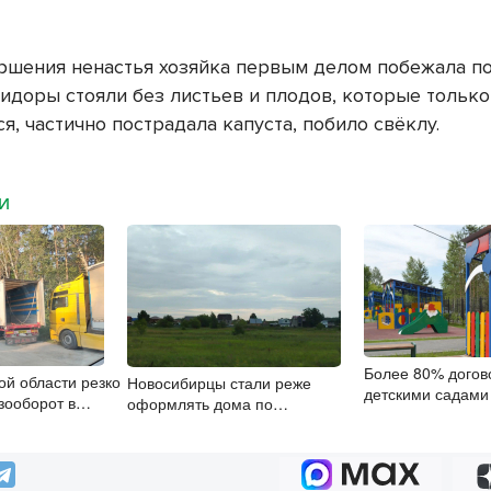
ршения ненастья хозяйка первым делом побежала п
мидоры стояли без листьев и плодов, которые только
я, частично пострадала капуста, побило свёклу.
МИ
Более 80% догов
ой области резко
Новосибирцы стали реже
детскими садами
зооборот в
оформлять дома по
заключили онлай
х
упрощенной схеме