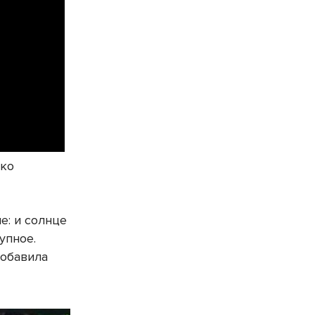
зко
е: и солнце
упное.
добавила