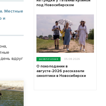
на грядке у Татьяны Купиной
под Новосибирском
на. Местные
р и
она,
стные
 день вдруг
развлечения
05.08.2026
О похолодании в
августе-2026 рассказали
синоптики в Новосибирске