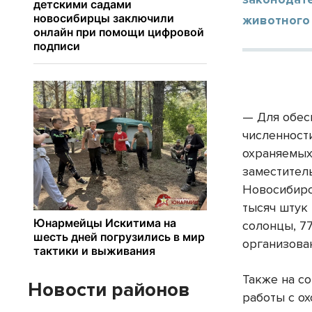
животного
— Для обес
численност
охраняемых
заместител
Новосибирс
тысяч штук 
солонцы, 7
организова
Также на с
Новости районов
работы с о