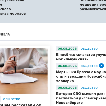
ям
медведи пере
ского
размножаться
из-за морозов
ЗДЕЛА
06.08.2026
ОБЩЕСТВО
В посёлке связистов улуч
мобильную связь
06.08.2026
ОБЩЕСТВО
Мартышки Бразза с модно
стали звездами Новосиби
зоопарка
06.08.2026
ОБЩЕСТВО
Ветеран СВО выявил рак 
бесплатной диспансериза
ОБЩЕСТВО
Новосибирске
рцам рассказали об