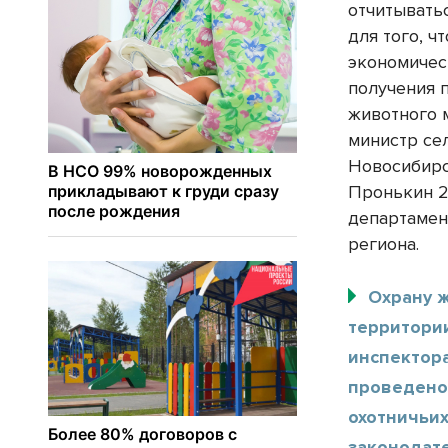
отчитывать
для того, 
экономичес
получения 
животного м
министр се
Новосибирс
Пронькин 2
департамен
региона.
Охрану 
территори
инспектора
проведено
охотничьи
законодате