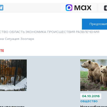
скважины
Предложит
СТВО
ОБЛАСТЬ
ЭКОНОМИКА
ПРОИСШЕСТВИЯ
РАЗВЛЕЧЕНИЯ
ика
Ситуация
Зоопарк
ТЕ
04.10.2016
ОБЩЕСТВО
са увеличили
Новосибирск