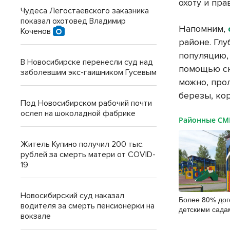
охоту и пра
Чудеса Легостаевского заказника
показал охотовед Владимир
Напомним,
Коченов
районе. Гл
популяцию,
В Новосибирске перенесли суд над
помощью сн
заболевшим экс-гаишником Гусевым
можно, про
березы, ко
Под Новосибирском рабочий почти
ослеп на шоколадной фабрике
Районные С
Житель Купино получил 200 тыс.
рублей за смерть матери от COVID-
19
Новосибирский суд наказал
Более 80% дог
водителя за смерть пенсионерки на
детскими сада
вокзале
заключили он
цифровой под