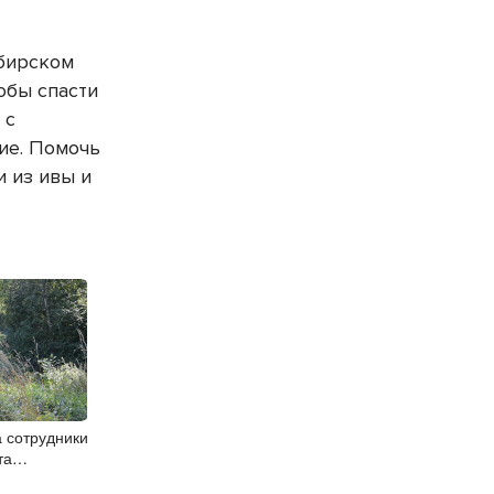
бирском
обы спасти
 с
ие. Помочь
и из ивы и
 сотрудники
та
 для