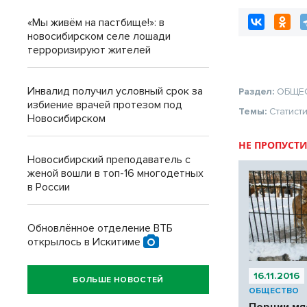
«Мы живём на пастбище!»: в
новосибирском селе лошади
терроризируют жителей
Инвалид получил условный срок за
Раздел:
ОБЩЕ
избиение врачей протезом под
Темы:
Статист
Новосибирском
НЕ ПРОПУСТИ
Новосибирский преподаватель с
женой вошли в топ-16 многодетных
в России
Обновлённое отделение ВТБ
открылось в Искитиме
16.11.2016
БОЛЬШЕ НОВОСТЕЙ
ОБЩЕСТВО
Порции мя