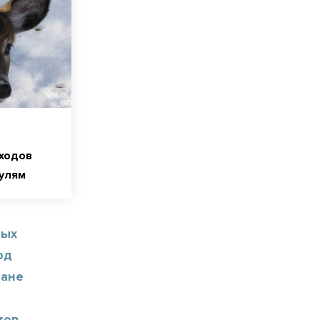
ходов
сулям
ных
од
ране
тов