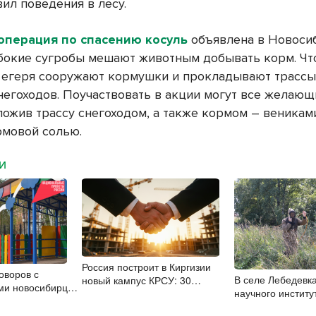
вил поведения в лесу.
операция по спасению косуль
объявлена в Новоси
убокие сугробы мешают животным добывать корм. Чт
 егеря сооружают кормушки и прокладывают трассы
егоходов. Поучаствовать в акции могут все желающ
ложив трассу снегоходом, а также кормом – веникам
рмовой солью.
МИ
Россия построит в Киргизии
оворов с
В селе Лебедевка
новый кампус КРСУ: 30
ми новосибирцы
научного институ
гектаров, 15 тысяч студентов и
лайн при помощи
определяют участок
30 миллиардов рублей
писи