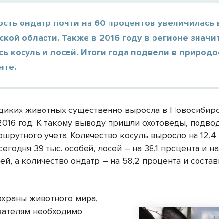
сть ондатр почти на 60 процентов увеличилась 
кой области. Также в 2016 году в регионе значи
ь косуль и лосей. Итоги года подвели в природ
нте.
диких животных существенно выросла в Новосибир
2016 год. К такому выводу пришли охотоведы, подво
шрутного учета. Количество косуль выросло на 12,4
сегодня 39 тыс. особей, лосей – на 38,1 процента и н
обей, а количество ондатр – на 58,2 процента и соста
храны животного мира,
вателям необходимо