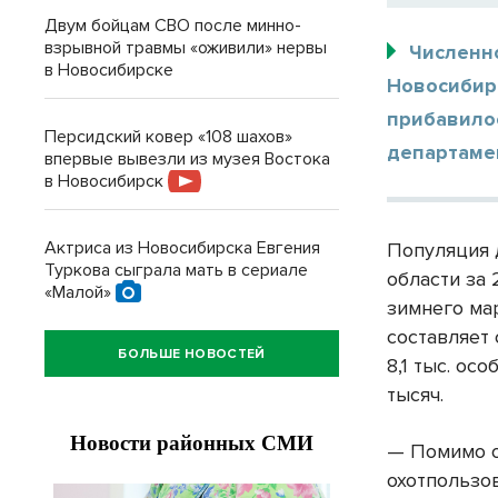
Двум бойцам СВО после минно-
взрывной травмы «оживили» нервы
Численно
в Новосибирске
Новосибирс
прибавилос
Персидский ковер «108 шахов»
департаме
впервые вывезли из музея Востока
в Новосибирск
Актриса из Новосибирска Евгения
Популяция 
Туркова сыграла мать в сериале
области за 
«Малой»
зимнего мар
составляет 
БОЛЬШЕ НОВОСТЕЙ
8,1 тыс. ос
тысяч.
— Помимо о
охотпользо