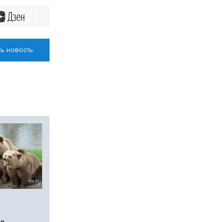
Дзен
ь новость
ие