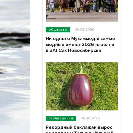
общество
05.08.2026
Ни одного Мухаммеда: самые
модные имена-2026 назвали
в ЗАГСах Новосибирска
развлечения
04.08.2026
Рекордный баклажан вырос