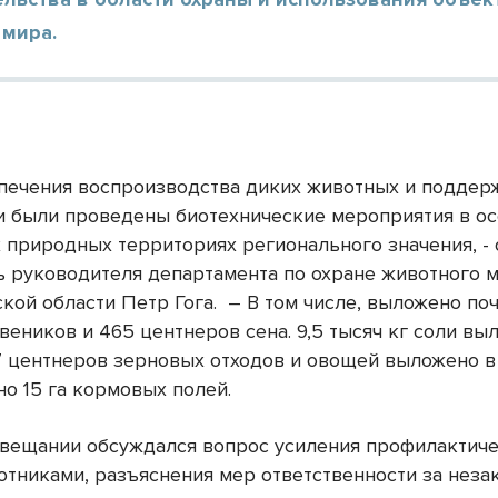
 мира.
печения воспроизводства диких животных и поддер
и были проведены биотехнические мероприятия в о
 природных территориях регионального значения, -
ь руководителя департамента по охране животного 
кой области Петр Гога.
– В том числе, выложено по
веников и 465 центнеров сена. 9,5 тысяч кг соли вы
7 центнеров зерновых отходов и овощей выложено в
но 15 га кормовых полей.
овещании обсуждался вопрос усиления профилактич
хотниками, разъяснения мер ответственности за нез