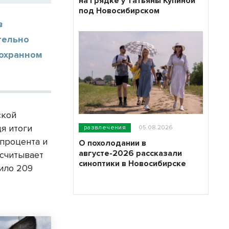
на грядке у Татьяны Купиной
под Новосибирском
в
тельно
оохранном
ской
дя итоги
развлечения
05.08.2026
 процента и
О похолодании в
августе-2026 рассказали
асчитывает
синоптики в Новосибирске
вило 209