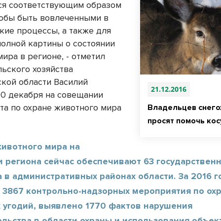
ся соответствующим образом
чтобы быть вовлеченными в
кие процессы, а также для
полной картины о состоянии
ира в регионе, - отметил
льского хозяйства
кой области Василий
21.12.2016
0 декабря на совещании
та по охране животного мира
Владельцев снего
просят помочь ко
животного мира на
и региона сейчас обеспечивают 63 государствен
 в административных районах области. За 2016 г
 3867 контрольно-надзорных мероприятия по ох
х угодий, выявлено 1770 фактов нарушения
льства в области охраны и использования объек