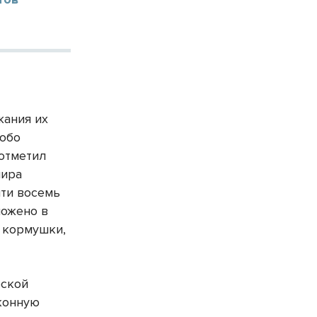
жания их
собо
 отметил
мира
чти восемь
ложено в
 кормушки,
еской
аконную