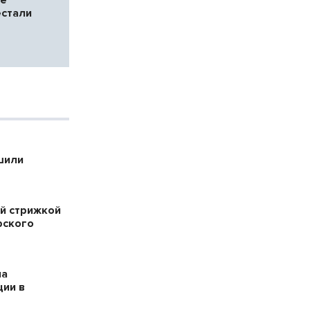
стали
шили
й стрижкой
рского
на
ции в