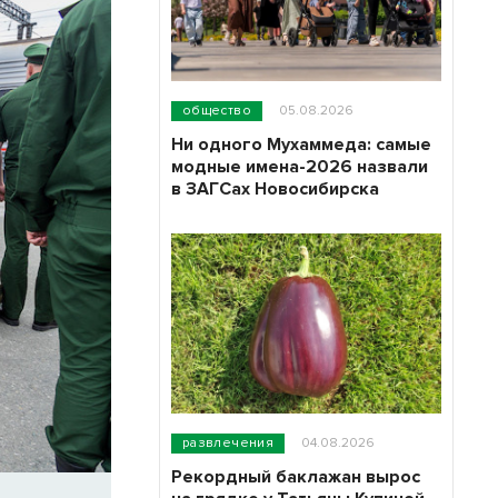
общество
05.08.2026
Ни одного Мухаммеда: самые
модные имена-2026 назвали
в ЗАГСах Новосибирска
развлечения
04.08.2026
Рекордный баклажан вырос