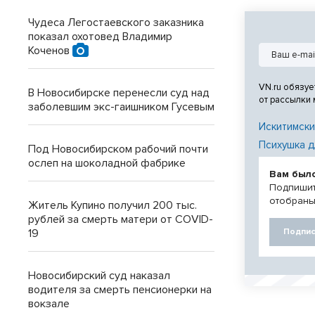
Чудеса Легостаевского заказника
показал охотовед Владимир
Коченов
VN.ru обязуе
В Новосибирске перенесли суд над
от рассылки
заболевшим экс-гаишником Гусевым
Искитимски
Психушка д
Под Новосибирском рабочий почти
ослеп на шоколадной фабрике
Вам был
Подпишит
отобраны
Житель Купино получил 200 тыс.
рублей за смерть матери от COVID-
19
Подпис
Новосибирский суд наказал
водителя за смерть пенсионерки на
вокзале