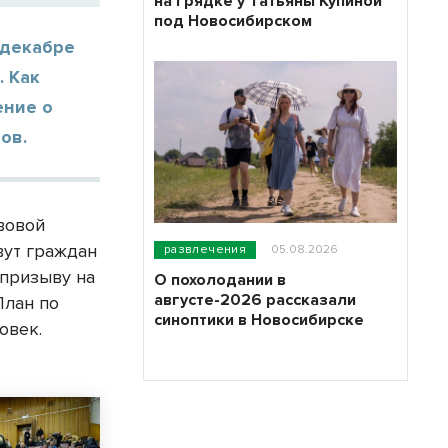
на грядке у Татьяны Купиной
под Новосибирском
-декабре
. Как
ение о
ов.
авовой
вут граждан
развлечения
05.08.2026
 призыву на
О похолодании в
августе-2026 рассказали
План по
синоптики в Новосибирске
овек.