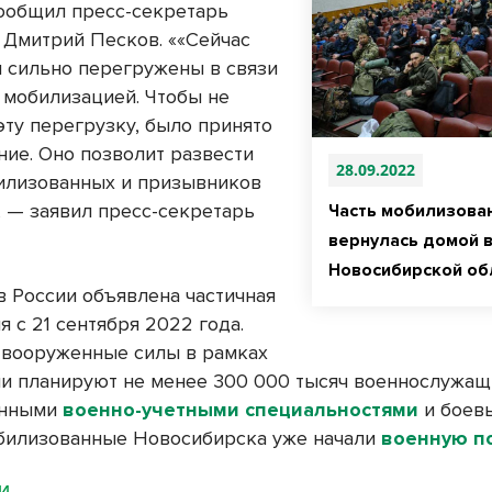
сообщил пресс-секретарь
 Дмитрий Песков. ««Сейчас
 сильно перегружены в связи
й мобилизацией. Чтобы не
эту перегрузку, было принято
ние. Оно позволит развести
28.09.2022
илизованных и призывников
, — заявил пресс-секретарь
Часть мобилизова
вернулась домой 
Новосибирской об
в России объявлена частичная
 с 21 сентября 2022 года.
 вооруженные силы в рамках
и планируют не менее 300 000 тысяч военнослужащ
анными
военно-учетными специальностями
и боев
илизованные Новосибирска уже начали
военную п
МИ