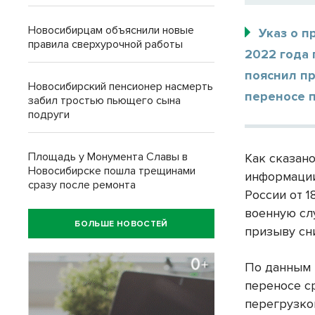
Новосибирцам объяснили новые
Указ о п
правила сверхурочной работы
2022 года 
пояснил п
Новосибирский пенсионер насмерть
переносе п
забил тростью пьющего сына
подруги
Площадь у Монумента Славы в
Как сказан
Новосибирске пошла трещинами
информации
сразу после ремонта
России от 
военную сл
БОЛЬШЕ НОВОСТЕЙ
призыву с
По данным 
переносе с
перегрузко