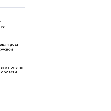
л
кте
ован рост
русной
авто получат
 области