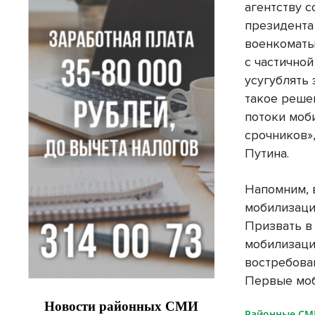
агентству 
президента
военкоматы
с частично
усугублять 
такое реше
потоки моб
срочников»
Путина.
Напомним, 
мобилизация
Призвать в
мобилизаци
востребов
Первые моб
Районные С