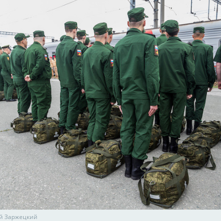
й Заржецкий