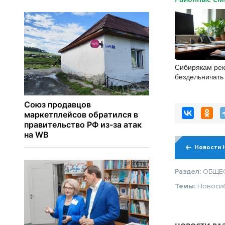
Сибирякам ре
бездельничать
Новости 
Раздел:
ОБЩЕ
Темы:
Новоси