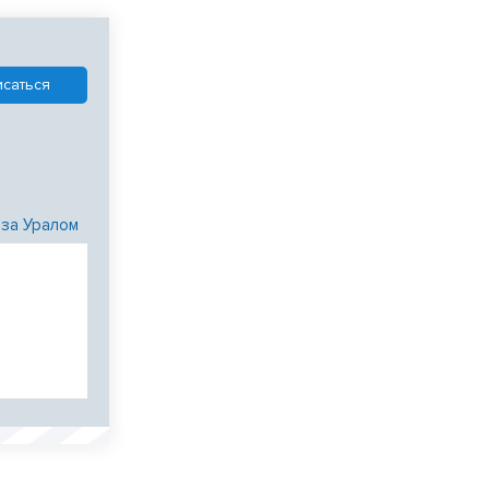
 за Уралом
и