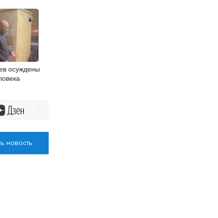
ев осуждены
ловека
Дзен
ь новость