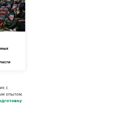
нных
в
ласти
их с
ым опытом.
одготовку
.