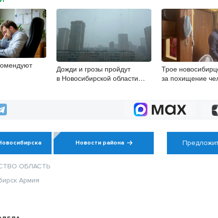
комендуют
Дожди и грозы пройдут
Трое новосибирц
в Новосибирской области
за похищение че
8 августа
Предложит
Новосибирска
Новости района
СТВО
ОБЛАСТЬ
бирск
Армия