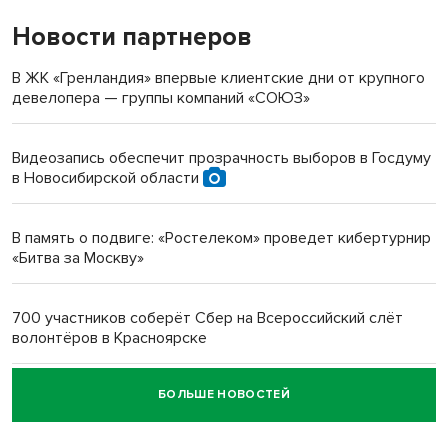
Новости партнеров
«Мы живём на пастбище!»: в новосибирском селе лошади
терроризируют жителей
В ЖК «Гренландия» впервые клиентские дни от крупного
девелопера — группы компаний «СОЮЗ»
Инвалид получил условный срок за избиение врачей
протезом под Новосибирском
Видеозапись обеспечит прозрачность выборов в Госдуму
в Новосибирской области
Новосибирский преподаватель с женой вошли в топ-16
многодетных в России
В память о подвиге: «Ростелеком» проведет кибертурнир
«Битва за Москву»
Обновлённое отделение ВТБ открылось в Искитиме
700 участников соберёт Сбер на Всероссийский слёт
волонтёров в Красноярске
БОЛЬШЕ НОВОСТЕЙ
Честный выбор: видеонаблюдение обеспечит
объективность результатов ЕДГ в Новосибирской
области