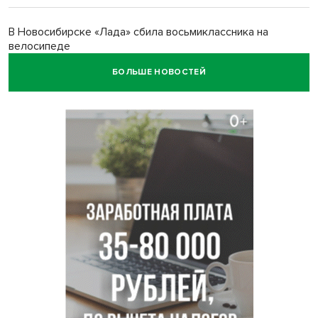
В Новосибирске «Лада» сбила восьмиклассника на
велосипеде
БОЛЬШЕ НОВОСТЕЙ
Новосибирцам назвали точное количество выходных
дней на праздники в 2027 году
Годовалый ребёнок оказался заперт в автомобиле в
Новосибирске
Всем миром: жители новосибирской деревни помогли
найти пропавшего мальчика
Новосибирцам объяснили новые правила сверхурочной
работы