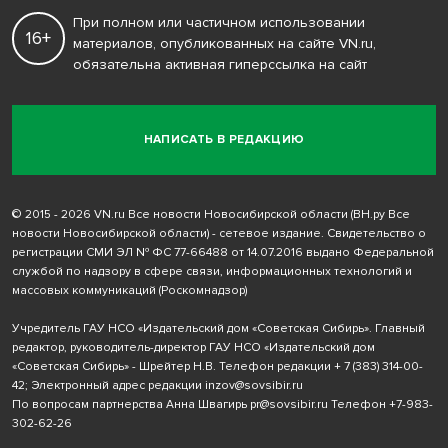
При полном или частичном использовании
16+
материалов, опубликованных на сайте VN.ru,
обязательна активная гиперссылка на сайт
НАПИСАТЬ В РЕДАКЦИЮ
© 2015 - 2026 VN.ru Все новости Новосибирской области (ВН.ру Все
новости Новосибирской области) - сетевое издание. Свидетельство о
регистрации СМИ ЭЛ № ФС 77-66488 от 14.07.2016 выдано Федеральной
службой по надзору в сфере связи, информационных технологий и
массовых коммуникаций (Роскомнадзор)
Учредитель ГАУ НСО «Издательский дом «Советская Сибирь». Главный
редактор, руководитель-директор ГАУ НСО «Издательский дом
«Советская Сибирь» - Шрейтер Н.В. Телефон редакции
+ 7 (383) 314-00-
42
; Электронный адрес редакции
inzov@sovsibir.ru
По вопросам партнерства Анна Швагирь
pr@sovsibir.ru
Телефон
+7-983-
302-62-26