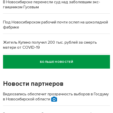
В Новосибирске перенесли суд над заболевшим экс-
гаишником Гусевым
Под Новосибирском рабочий почти ослеп на шоколадной
фабрике
Житель Купино получил 200 тыс. рублей за смерть
матери от COVID-19
БОЛЬШЕ НОВОСТЕЙ
Новосибирский суд наказал водителя за смерть
пенсионерки на вокзале
Новости партнеров
«Мы живём на пастбище!»: в новосибирском селе лошади
терроризируют жителей
Видеозапись обеспечит прозрачность выборов в Госдуму
в Новосибирской области
Инвалид получил условный срок за избиение врачей
протезом под Новосибирском