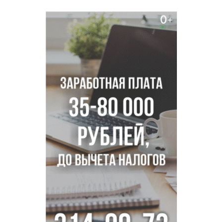
в сериале «Малой»
Трех туберкулезников под конвоем доставили в
больницу Новосибирской области
В Новосибирске курьер на велосипеде сломал ребенку
ключицу
Условный срок получил бердский подросток за
мошенничество на 3,5 миллиона