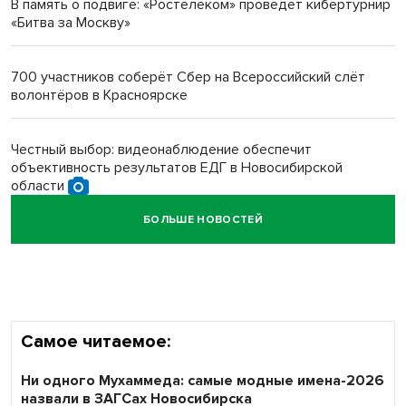
В память о подвиге: «Ростелеком» проведет кибертурнир
«Битва за Москву»
Новосибирский преподаватель с женой вошли в топ-16
многодетных в России
700 участников соберёт Сбер на Всероссийский слёт
волонтёров в Красноярске
Обновлённое отделение ВТБ открылось в Искитиме
Честный выбор: видеонаблюдение обеспечит
объективность результатов ЕДГ в Новосибирской
области
БОЛЬШЕ НОВОСТЕЙ
Кибертанки пошли в бой: «Ростелеком» объявляет
участников «Битвы заводов» от Новосибирской
области
Самое читаемое:
Ни одного Мухаммеда: самые модные имена-2026
назвали в ЗАГСах Новосибирска