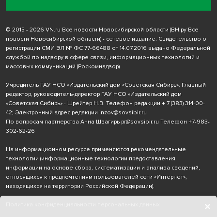
© 2015 - 2026 VN.ru Все новости Новосибирской области (ВН.ру Все
новости Новосибирской области) - сетевое издание. Свидетельство о
регистрации СМИ ЭЛ № ФС 77-66488 от 14.07.2016 выдано Федеральной
службой по надзору в сфере связи, информационных технологий и
массовых коммуникаций (Роскомнадзор)
Учредитель ГАУ НСО «Издательский дом «Советская Сибирь». Главный
редактор, руководитель-директор ГАУ НСО «Издательский дом
«Советская Сибирь» - Шрейтер Н.В. Телефон редакции
+ 7 (383) 314-00-
42
; Электронный адрес редакции
inzov@sovsibir.ru
По вопросам партнерства Анна Швагирь
pr@sovsibir.ru
Телефон
+7-983-
302-62-26
На информационном ресурсе применяются рекомендательные
технологии
(информационные технологии предоставления
информации на основе сбора, систематизации и анализа сведений,
относящихся к предпочтениям пользователей сети «Интернет»,
находящихся на территории Российской Федерации).
Политика конфиденциальности персональных данных