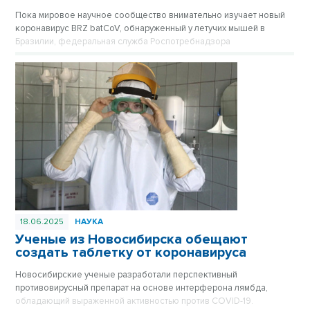
Пока мировое научное сообщество внимательно изучает новый
коронавирус BRZ batCoV, обнаруженный у летучих мышей в
Бразилии, федеральная служба Роспотребнадзора
подтверждает, что ситуация находится на постоянном
оперативном контроле.
18.06.2025
НАУКА
Ученые из Новосибирска обещают
создать таблетку от коронавируса
Новосибирские ученые разработали перспективный
противовирусный препарат на основе интерферона лямбда,
обладающий выраженной активностью против COVID-19.