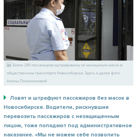
Более 200 пассажиров оштрафованы за неношение масок в
общественном транспорте Новосибирска. Здесь и далее фото
Алины Полонниковой
Ловят и штрафуют пассажиров без масок в
Новосибирске. Водители, рискнувшие
перевозить пассажиров с незащищенным
лицом, тоже попадают под административное
наказание. «Мы не можем себе позволить