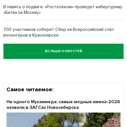
В память о подвиге: «Ростелеком» проведет кибертурнир
«Битва за Москву»
Обновлённое отделение ВТБ открылось в Искитиме
700 участников соберёт Сбер на Всероссийский слёт
волонтёров в Красноярске
БОЛЬШЕ НОВОСТЕЙ
Честный выбор: видеонаблюдение обеспечит
объективность результатов ЕДГ в Новосибирской
области
Самое читаемое:
Ни одного Мухаммеда: самые модные имена-2026
назвали в ЗАГСах Новосибирска