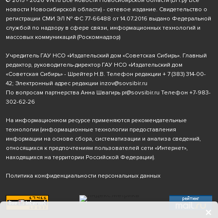
© 2015 - 2026 VN.ru Все новости Новосибирской области (ВН.ру Все
новости Новосибирской области) - сетевое издание. Свидетельство о
регистрации СМИ ЭЛ № ФС 77-66488 от 14.07.2016 выдано Федеральной
службой по надзору в сфере связи, информационных технологий и
массовых коммуникаций (Роскомнадзор)
Учредитель ГАУ НСО «Издательский дом «Советская Сибирь». Главный
редактор, руководитель-директор ГАУ НСО «Издательский дом
«Советская Сибирь» - Шрейтер Н.В. Телефон редакции
+ 7 (383) 314-00-
42
; Электронный адрес редакции
inzov@sovsibir.ru
По вопросам партнерства Анна Швагирь
pr@sovsibir.ru
Телефон
+7-983-
302-62-26
На информационном ресурсе применяются рекомендательные
технологии
(информационные технологии предоставления
информации на основе сбора, систематизации и анализа сведений,
относящихся к предпочтениям пользователей сети «Интернет»,
находящихся на территории Российской Федерации).
Политика конфиденциальности персональных данных