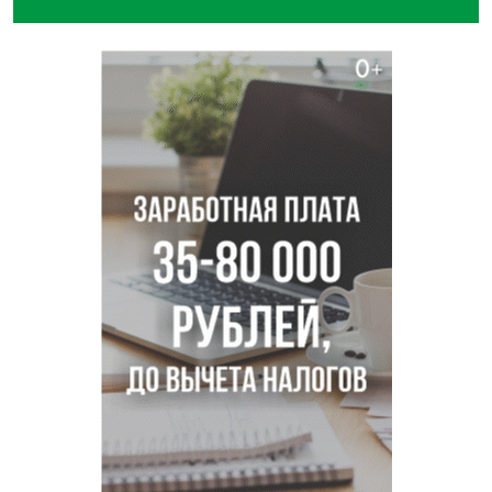
В Новосибирске зафиксирован рост заболеваемости
энтеровирусной инфекцией
В Новосибирске осудили внука за продажу дедова ружья
псевдо-мигранту
В Новосибирске по КРТ сдали первую очередь
миниполиса «Фора»
О пустырях в центре Новосибирска из-за лимита
площади КРТ предупредили эксперты