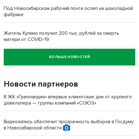
Под Новосибирском рабочий почти ослеп на шоколадной
фабрике
Житель Купино получил 200 тыс. рублей за смерть
матери от COVID-19
БОЛЬШЕ НОВОСТЕЙ
Новосибирский суд наказал водителя за смерть
пенсионерки на вокзале
Новости партнеров
«Мы живём на пастбище!»: в новосибирском селе лошади
терроризируют жителей
В ЖК «Гренландия» впервые клиентские дни от крупного
девелопера — группы компаний «СОЮЗ»
Инвалид получил условный срок за избиение врачей
протезом под Новосибирском
Видеозапись обеспечит прозрачность выборов в Госдуму
в Новосибирской области
Новосибирский преподаватель с женой вошли в топ-16
многодетных в России