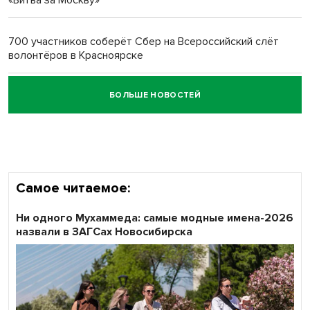
«Битва за Москву»
Обновлённое отделение ВТБ открылось в Искитиме
700 участников соберёт Сбер на Всероссийский слёт
волонтёров в Красноярске
БОЛЬШЕ НОВОСТЕЙ
Честный выбор: видеонаблюдение обеспечит
объективность результатов ЕДГ в Новосибирской
области
Самое читаемое:
Ни одного Мухаммеда: самые модные имена-2026
назвали в ЗАГСах Новосибирска