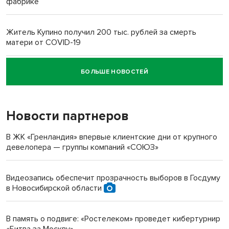
фабрике
Житель Купино получил 200 тыс. рублей за смерть
матери от COVID-19
БОЛЬШЕ НОВОСТЕЙ
Новосибирский суд наказал водителя за смерть
пенсионерки на вокзале
Новости партнеров
«Мы живём на пастбище!»: в новосибирском селе лошади
терроризируют жителей
В ЖК «Гренландия» впервые клиентские дни от крупного
девелопера — группы компаний «СОЮЗ»
Инвалид получил условный срок за избиение врачей
протезом под Новосибирском
Видеозапись обеспечит прозрачность выборов в Госдуму
в Новосибирской области
Новосибирский преподаватель с женой вошли в топ-16
многодетных в России
В память о подвиге: «Ростелеком» проведет кибертурнир