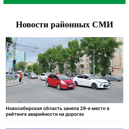
Высокая пожароопасность IV класса на 4 дня объявлена в
Новосибирске
Двойня выдрят родилась в семействе куньих
Новосибирского зоопарка
Гриб-зомби обнаружен в лесу у села Дубровино под
Новосибирском
ХК «Сибирь» подписал контракт с обладателем Кубка
Стэнли Евгением Кузнецовым