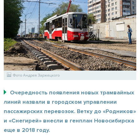
Фото Андрея Заржецкого
Очередность появления новых трамвайных
линий назвали в городском управлении
пассажирских перевозок. Ветку до «Родников»
и «Снегирей» внесли в генплан Новосибирска
еще в 2018 году.