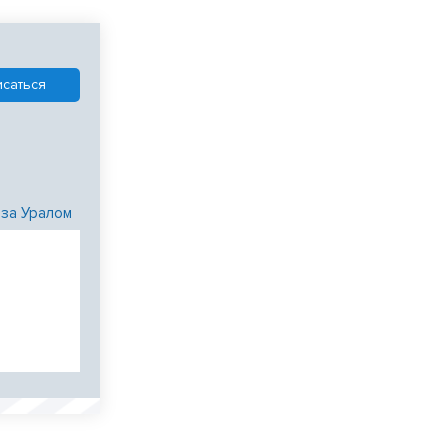
 за Уралом
и