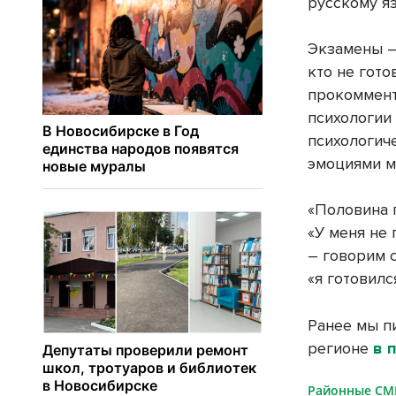
русскому я
Экзамены – 
кто не гото
прокоммент
психологии
психологич
эмоциями м
«Половина п
«У меня не
– говорим с
«я готовилс
Ранее мы п
регионе
в 
Районные С