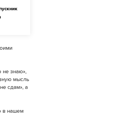
пускник
а
воими
о не знаю»,
ивную мысль
не сдам», а
.
о в нашем