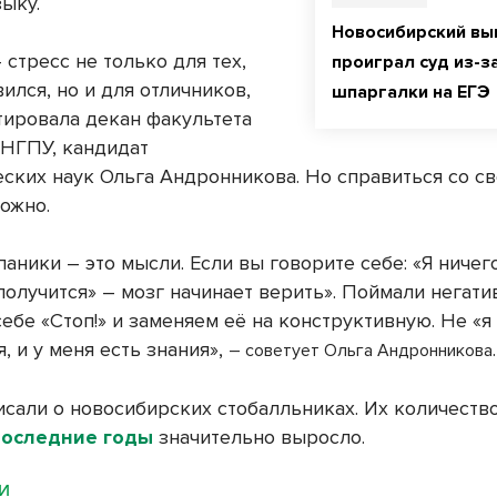
зыку.
Новосибирский вы
стресс не только для тех,
проиграл суд из-з
вился, но и для отличников,
шпаргалки на ЕГЭ
ировала декан факультета
 НГПУ, кандидат
еских наук Ольга Андронникова. Но справиться со с
ожно.
аники – это мысли. Если вы говорите себе: «Я ничег
 получится» – мозг начинает верить». Поймали негат
ебе «Стоп!» и заменяем её на конструктивную. Не «я 
я, и у меня есть знания»,
– советует Ольга Андронникова
исали о новосибирских стобалльниках. Их количеств
последние годы
значительно выросло.
МИ