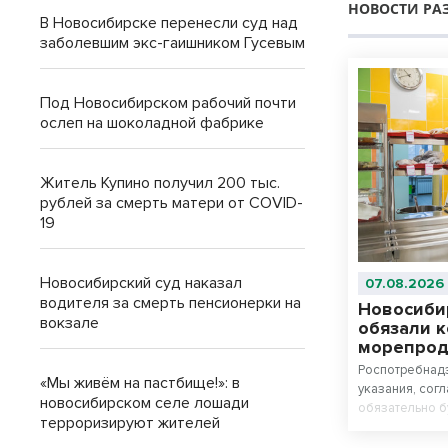
НОВОСТИ РА
В Новосибирске перенесли суд над
заболевшим экс-гаишником Гусевым
Под Новосибирском рабочий почти
ослеп на шоколадной фабрике
Житель Купино получил 200 тыс.
рублей за смерть матери от COVID-
19
Новосибирский суд наказал
07.08.2026
водителя за смерть пенсионерки на
Новосиби
вокзале
обязали 
морепроду
Роспотребнад
«Мы живём на пастбище!»: в
указания, сог
новосибирском селе лошади
обязательно б
терроризируют жителей