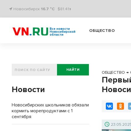
Новосибирск
16.7 °C
$81.41↑
Все новости
ОБЩЕСТВО
Новосибирской
области
НАЙТИ
ОБЩЕСТВО
→
Первый
Новости
Новоси
Новосибирских школьников обязали
кормить морепродуктами с 1
сентября
23.05.202