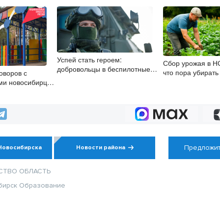
Успей стать героем:
Сбор урожая в НС
добровольцы в беспилотные
что пора убирать 
оворов с
войска получат 2,9 млн рублей
опоздать
ми новосибирцы
и места в вузах
лайн при помощи
писи
Предложит
Новосибирска
Новости района
СТВО
ОБЛАСТЬ
бирск
Образование