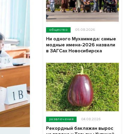
общество
05.08.2026
Ни одного Мухаммеда: самые
модные имена-2026 назвали
в ЗАГСах Новосибирска
развлечения
04.08.2026
Рекордный баклажан вырос