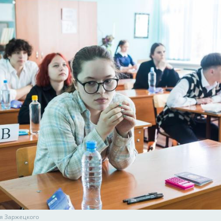
я Заржецкого