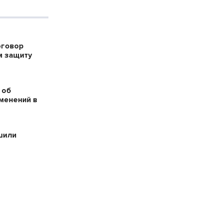
оговор
м защиту
 об
менений в
шили