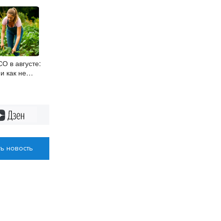
О в августе:
и как не
Дзен
ь новость