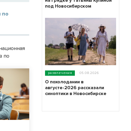
на грядке у Татьяны Купиной
под Новосибирском
 по
енационная
в по
развлечения
05.08.2026
О похолодании в
августе-2026 рассказали
синоптики в Новосибирске