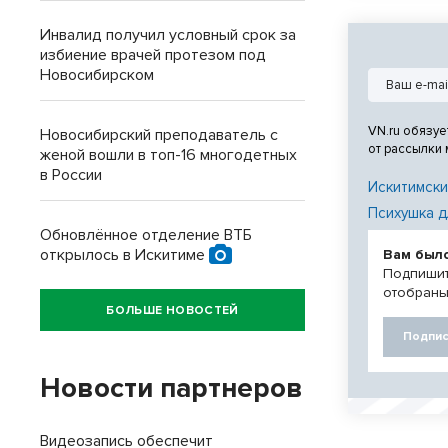
Инвалид получил условный срок за
избиение врачей протезом под
Новосибирском
VN.ru обязуе
Новосибирский преподаватель с
от рассылки
женой вошли в топ-16 многодетных
в России
Искитимски
Психушка д
Обновлённое отделение ВТБ
открылось в Искитиме
Вам был
Подпишит
отобраны
БОЛЬШЕ НОВОСТЕЙ
Подпис
Новости партнеров
Видеозапись обеспечит