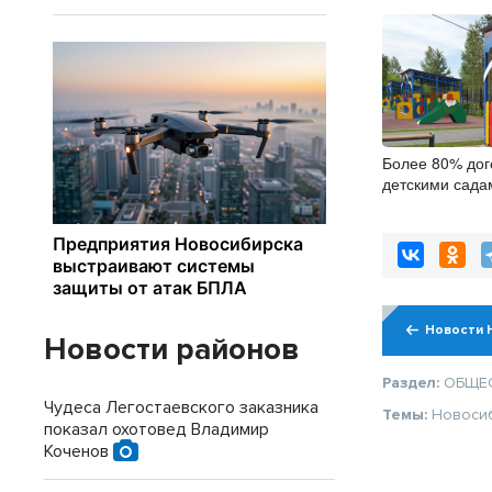
Более 80% дог
детскими сада
заключили он
цифровой под
Новости 
Новости районов
Раздел:
ОБЩЕ
Чудеса Легостаевского заказника
Темы:
Новоси
показал охотовед Владимир
Коченов