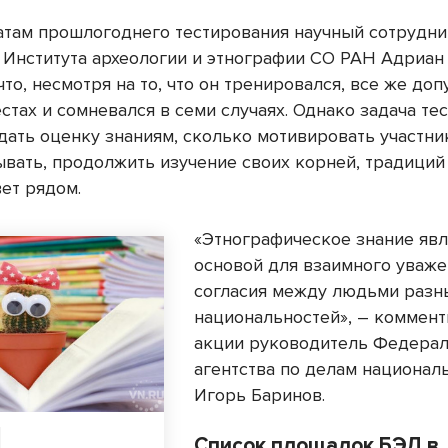
атам прошлогоднего тестирования научный сотрудни
 Института археологии и этнографии СО РАН Адриан
что, несмотря на то, что он тренировался, все же доп
стах и сомневался в семи случаях. Однако задача те
дать оценку знаниям, сколько мотивировать участни
ывать, продолжить изучение своих корней, традиций
вет рядом.
«Этнографическое знание явл
основой для взаимного уваже
согласия между людьми разн
национальностей», – коммент
акции руководитель Федера
агентства по делам национал
Игорь Баринов.
Список площадок БЭД в