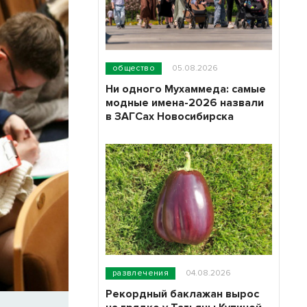
общество
05.08.2026
Ни одного Мухаммеда: самые
модные имена-2026 назвали
в ЗАГСах Новосибирска
развлечения
04.08.2026
Рекордный баклажан вырос