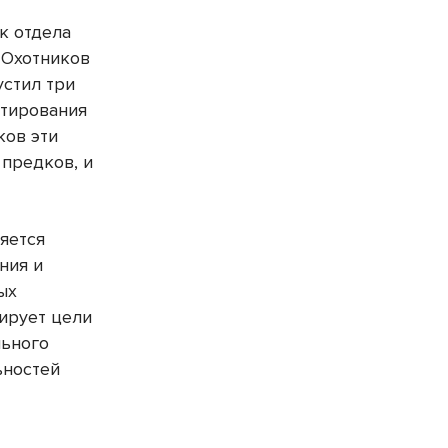
к отдела
 Охотников
устил три
стирования
ков эти
 предков, и
яется
ния и
ых
ирует цели
льного
ьностей