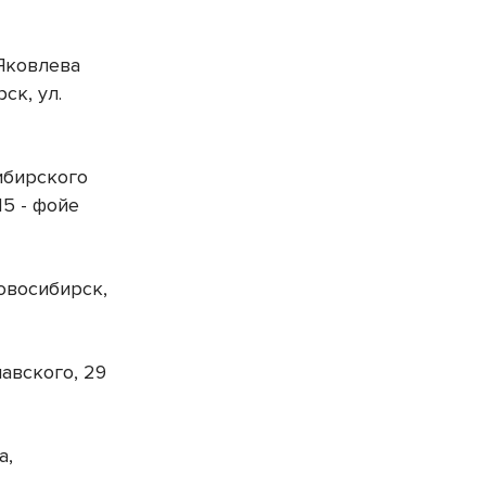
 Яковлева
ск, ул.
ибирского
15 - фойе
Новосибирск,
авского, 29
а,