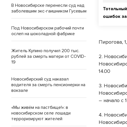
В Новосибирске перенесли суд над
Тотальный
заболевшим экс-гаишником Гусевым
ошибок за
Под Новосибирском рабочий почти
ослеп на шоколадной фабрике
Пирогова, 1
Житель Купино получил 200 тыс.
2. Новосиб
рублей за смерть матери от COVID-
19
Новосибирск
14.00
Новосибирский суд наказал
водителя за смерть пенсионерки на
3. Новосиб
вокзале
Новосибирск
– начало с 
«Мы живём на пастбище!»: в
новосибирском селе лошади
4. Новосиб
терроризируют жителей
Новосибирск