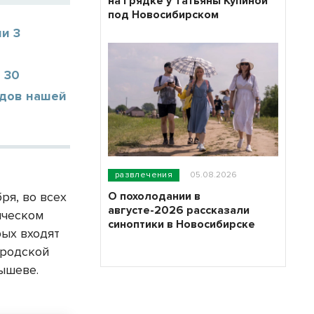
на грядке у Татьяны Купиной
под Новосибирском
и 3
 30
одов нашей
развлечения
05.08.2026
О похолодании в
ря, во всех
августе-2026 рассказали
ическом
синоптики в Новосибирске
рых входят
ородской
ышеве.