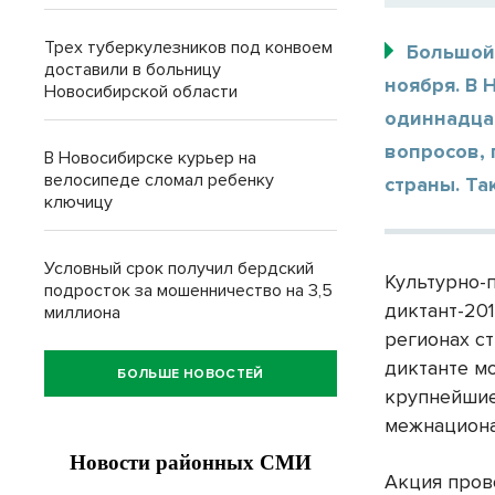
Трех туберкулезников под конвоем
Большой
доставили в больницу
ноября. В 
Новосибирской области
одиннадцат
вопросов,
В Новосибирске курьер на
велосипеде сломал ребенку
страны. Та
ключицу
Условный срок получил бердский
Культурно-
подросток за мошенничество на 3,5
диктант-201
миллиона
регионах с
диктанте м
БОЛЬШЕ НОВОСТЕЙ
крупнейшие
межнациона
Акция прово