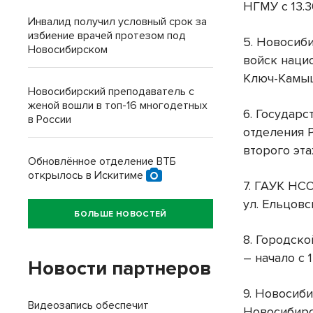
НГМУ с 13.3
Инвалид получил условный срок за
избиение врачей протезом под
5. Новосиб
Новосибирском
войск наци
Ключ-Камыше
Новосибирский преподаватель с
женой вошли в топ-16 многодетных
6. Государ
в России
отделения Р
второго эта
Обновлённое отделение ВТБ
открылось в Искитиме
7. ГАУК НСО
ул. Ельцовс
БОЛЬШЕ НОВОСТЕЙ
8. Городск
– начало с 
Новости партнеров
9. Новосиби
Видеозапись обеспечит
Новосибирск