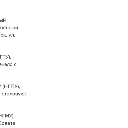
ный
твенный
ск, ул.
ГТУ),
ачало с
 (НГПУ),
в столовую)
НГМУ),
Совета