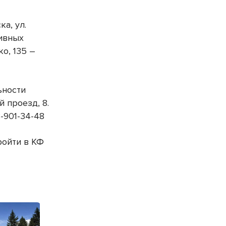
а, ул.
тивных
о, 135 –
ьности
 проезд, 8.
3-901-34-48
ройти в КФ