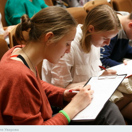
ия Уварова