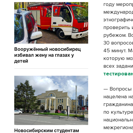
году мероп
международн
этнографич
проверить 
рубежом. В
30 вопросо
45 минут. 
которую мо
всех задани
тестирова
— Вопросы 
нацелена н
гражданина
по культуре
национальн
межрегиона