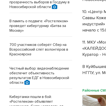
прозрачность выборов в Госдуму в
Новосибирской области
10. «Центр
Саввы Коже
В память о подвиге: «Ростелеком»
индустрий»
проведет кибертурнир «Битва за
начало с 15
Москву»
11. МКУ «М
700 участников соберёт Сбер на
«КАЛЕЙДОСК
Всероссийский слёт волонтёров в
Красноярске
Куратор - Н
В Куйбышев
Честный выбор: видеонаблюдение
НГПУ, ул. М
обеспечит объективность
результатов ЕДГ в Новосибирской
области
Районные С
Кибертанки пошли в бой:
«Ростелеком» объявляет