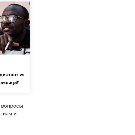
диктант vs
разница?
ь вопросы
игиям и