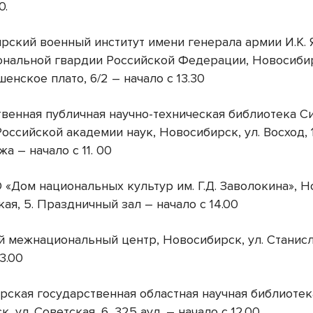
0.
ирский военный институт имени генерала армии И.К.
ональной гвардии Российской Федерации, Новосибир
нское плато, 6/2 – начало с 13.30
ственная публичная научно-техническая библиотека С
оссийской академии наук, Новосибирск, ул. Восход, 
жа – начало с 11. 00
 «Дом национальных культур им. Г.Д. Заволокина», 
кая, 5. Праздничный зал – начало с 14.00
ой межнациональный центр, Новосибирск, ул. Станисл
13.00
рская государственная областная научная библиотек
, ул. Советская, 6, 325 ауд. – начало с 12.00