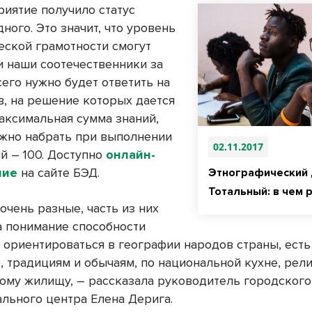
риятие получило статус
ого. Это значит, что уровень
еской грамотности смогут
и наши соотечественники за
сего нужно будет ответить на
в, на решение которых дается
Максимальная сумма знаний,
жно набрать при выполнении
02.11.2017
й – 100. Доступно
онлайн-
ние
на сайте БЭД.
Этнографический 
Тотальный: в чем 
очень разные, часть из них
а понимание способности
 ориентироваться в географии народов страны, ест
, традициям и обычаям, по национальной кухне, рел
ому жилищу, – рассказала руководитель городского
льного центра Елена Дерига.