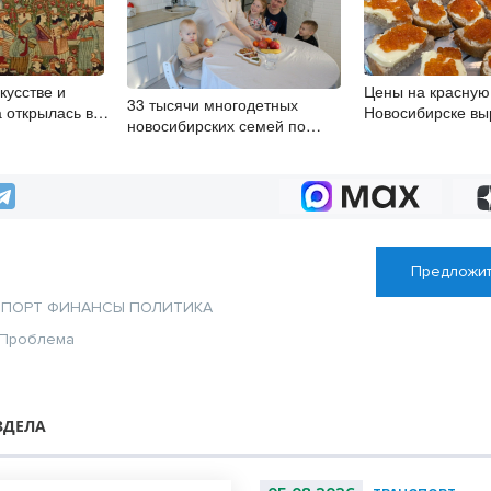
кусстве и
Цены на красную 
33 тысячи многодетных
а открылась в
Новосибирске выр
новосибирских семей по
20%
нацпроекту получат
компенсации за жилищно-
коммунальные услуги
Предложит
СПОРТ
ФИНАНСЫ
ПОЛИТИКА
Проблема
ЗДЕЛА