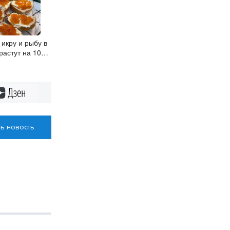
икру и рыбу в
астут на 10-
Дзен
ь новость