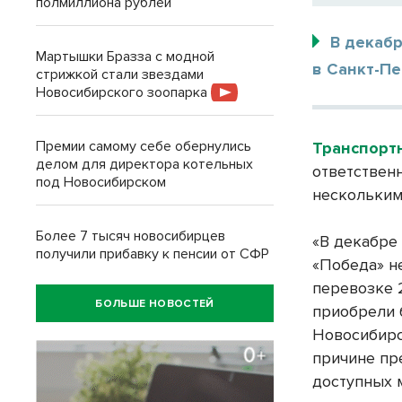
полмиллиона рублей
В декабр
Мартышки Бразза с модной
в Санкт-Пе
стрижкой стали звездами
Новосибирского зоопарка
Премии самому себе обернулись
Транспорт
делом для директора котельных
ответствен
под Новосибирском
нескольким
Более 7 тысяч новосибирцев
«В декабре
получили прибавку к пенсии от СФР
«Победа» н
перевозке 
БОЛЬШЕ НОВОСТЕЙ
приобрели 
Новосибирс
причине пр
доступных 