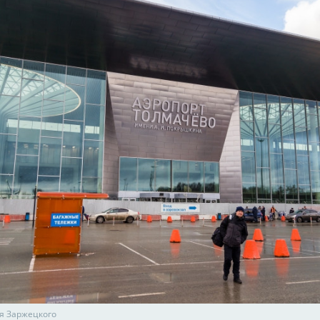
я Заржецкого