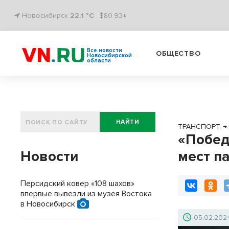
Новосибирск
22.1 °C
$80.93↓
Все новости
ОБЩЕСТВО
Новосибирской
области
НАЙТИ
ТРАНСПОРТ
→
«Побед
Новости
мест п
Персидский ковер «108 шахов»
впервые вывезли из музея Востока
в Новосибирск
05.02.202