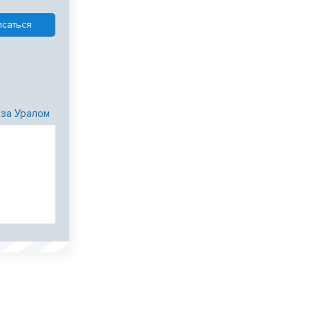
 за Уралом
и