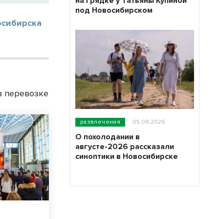
на грядке у Татьяны Купиной
под Новосибирском
осибирска
в перевозке
развлечения
05.08.2026
О похолодании в
августе-2026 рассказали
синоптики в Новосибирске