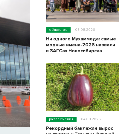
общество
05.08.2026
Ни одного Мухаммеда: самые
модные имена-2026 назвали
в ЗАГСах Новосибирска
развлечения
04.08.2026
Рекордный баклажан вырос