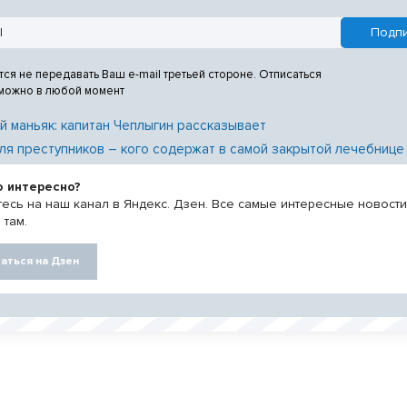
тся не передавать Ваш e-mail третьей стороне. Отписаться
 можно в любой момент
й маньяк: капитан Чеплыгин рассказывает
ля преступников – кого содержат в самой закрытой лечебнице
о интересно?
есь на наш канал в Яндекс. Дзен. Все самые интересные новост
 там.
аться на Дзен