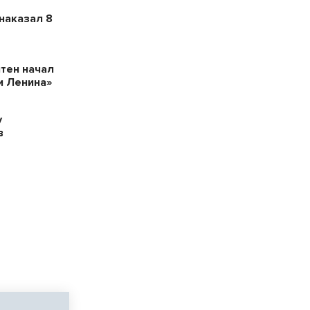
наказал 8
тен начал
и Ленина»
у
в