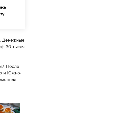
ись
ту
ы. Денежные
аф 30 тысяч
S7. После
го и Южно-
еменная