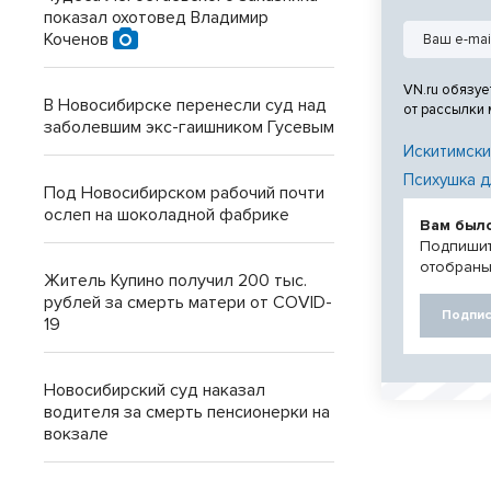
показал охотовед Владимир
Коченов
VN.ru обязуе
В Новосибирске перенесли суд над
от рассылки
заболевшим экс-гаишником Гусевым
Искитимски
Психушка д
Под Новосибирском рабочий почти
ослеп на шоколадной фабрике
Вам был
Подпишит
отобраны
Житель Купино получил 200 тыс.
рублей за смерть матери от COVID-
Подпис
19
Новосибирский суд наказал
водителя за смерть пенсионерки на
вокзале