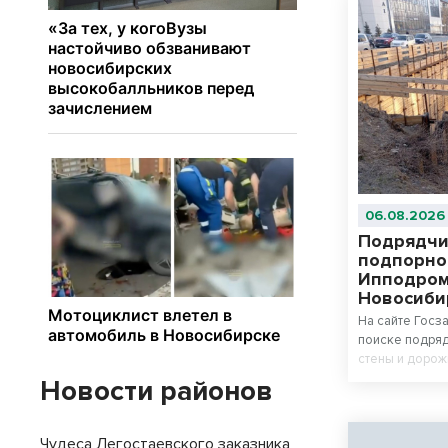
06.08.2026
Подрядчи
подпорно
Ипподром
Новосиби
На сайте Госз
поиске подряд
стены и дорож
Ипподромской
Новости районов
Чудеса Легостаевского заказника