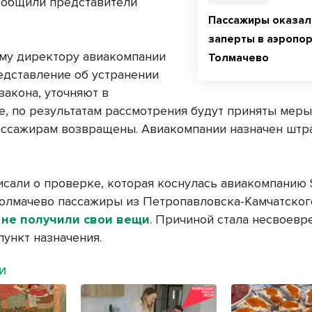
сообщили представители
Пассажиры оказал
заперты в аэропор
му директору авиакомпании
Толмачево
едставление об устранении
закона, уточняют в
е, по результатам рассмотрения будут приняты мер
ассажирам возвращены. Авиакомпании назначен штр
исали о проверке, которая коснулась авиакомпанию 
Толмачево пассажиры из Петропавловска-Камчатско
а
не получили свои вещи
. Причиной стала несвоевр
пункт назначения.
МИ