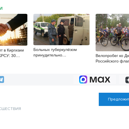
МИ
Больных туберкулёзом
т в Киргизии
принудительно
КРСУ: 30
Велопробег ко Д
госпитализировали в
ысяч студентов и
Российского флаг
Новосибирской области
 рублей
Куйбышевского р
пройдет в Берез
Предложит
СШЕСТВИЯ