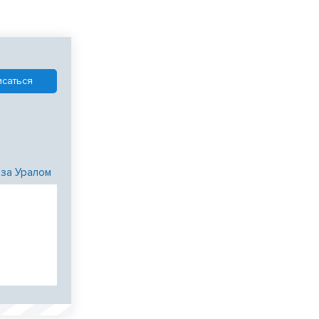
 за Уралом
и