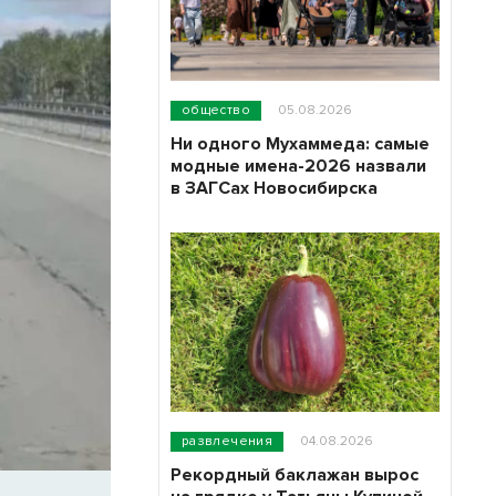
общество
05.08.2026
Ни одного Мухаммеда: самые
модные имена-2026 назвали
в ЗАГСах Новосибирска
развлечения
04.08.2026
Рекордный баклажан вырос