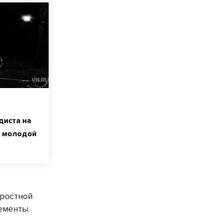
диста на
л молодой
оростной
ементы.