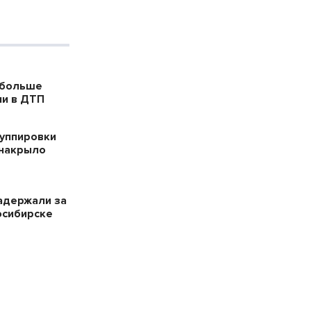
 больше
ли в ДТП
уппировки
накрыло
адержали за
осибирске