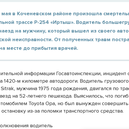
7 мая в Коченевском районе произошла смертель
льной трассе Р-254 «Иртыш». Водитель большегр
аезд на мужчину, который вышел из своего авто
еской неисправности. От полученных травм пост
на месте до прибытия врачей.
ительной информации Госавтоинспекции, инцидент с
на 1420-м километре автодороги. Водитель грузового
Sitrak, мужчина 1975 года рождения, двигался по тра
аезд на 52-летнего пешехода. Выяснилось, что поги
втомобилем Toyota Opa, но был вынужден совершить
 остановку из-за поломки транспортного средства.
толкновения водитель