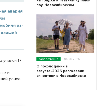
на грядке у Татьяны Купиной
под Новосибирском
ная авария
уза
мобиля из-
радавший
развлечения
05.08.2026
лучился 17
О похолодании в
августе-2026 рассказали
ссе и
синоптики в Новосибирске
бший ранее