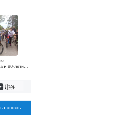
ню
а и 90-летию
айона
овой роще
Дзен
ь новость