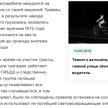
автомобиля находился на
ом со своей машиной. Травмы,
 в результате наезда
го грузовика, оказались
ми: мужчина 1972 года
кончался на месте
ия до приезда экипажа
ощи.
14.09.2018
 время на участке трассы,
Темного велосипе
шла трагедия, работают
темной улице сби
 ГИБДД и следственно-
водитель
я группа полиции.
ы устанавливают все
тва случившегося, в том
еряют, были ли соблюдены правила остановки на ск
 и использовал ли погибший световозвращающие эл