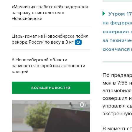
«Мамкиных грабителей» задержали
за кражу с пистолетом в
Утром 1
Новосибирске
на федера
совершил н
Царь-томат из Новосибирска побил
за технич
рекорд России по весу в 3 кг
скончался 
В Новосибирской области
начинается второй пик активности
клещей
По предвар
мая в 7:55 
БОЛЬШЕ НОВОСТЕЙ
автомобиля 
совершил н
управлял а
экстренную
В момент с