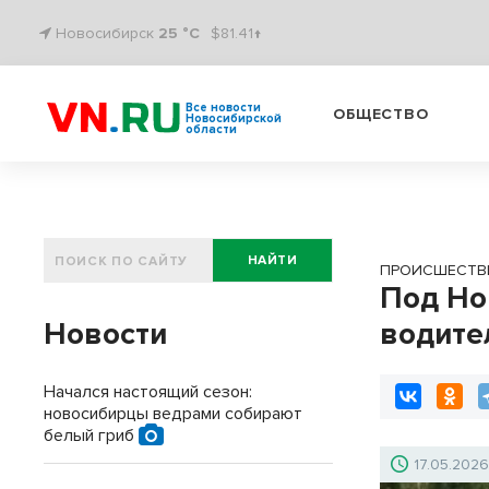
Новосибирск
25 °C
$81.41↑
Все новости
ОБЩЕСТВО
Новосибирской
области
НАЙТИ
ПРОИСШЕСТВ
Под Но
Новости
водите
Начался настоящий сезон:
новосибирцы ведрами собирают
белый гриб
17.05.202