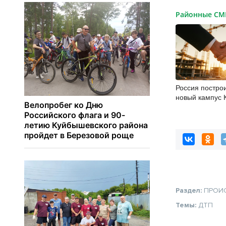
Районные С
Россия построи
новый кампус 
гектаров, 15 т
30 миллиардов
Раздел:
ПРОИ
Темы:
ДТП