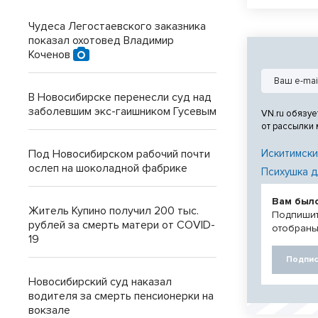
пострадал.
Чудеса Легостаевского заказника
показал охотовед Владимир
Коченов
В Новосибирске перенесли суд над
заболевшим экс-гаишником Гусевым
VN.ru обязуе
от рассылки
Под Новосибирском рабочий почти
Искитимски
ослеп на шоколадной фабрике
Психушка д
Вам был
Житель Купино получил 200 тыс.
Подпишит
рублей за смерть матери от COVID-
отобраны
19
Подпис
Новосибирский суд наказал
водителя за смерть пенсионерки на
вокзале