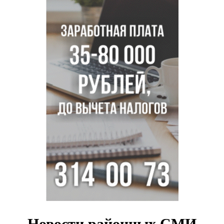
Секрет при выборе макарон раскрыла новосибирцам
эксперт Ольга Широкова
Перец-змея вырос в огороде жительницы
Каргата