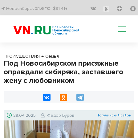
Новосибирск
21.6 °C
$81.41↑
Все новости
Новосибирской
области
ПРОИСШЕСТВИЯ
→
Семья
Под Новосибирском присяжные
оправдали сибиряка, заставшего
жену с любовником
28.04.2025
Федор Буров
Тогучинский район