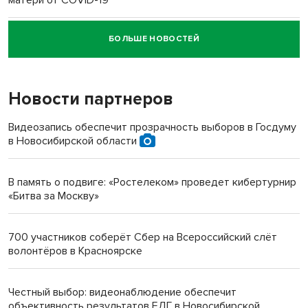
БОЛЬШЕ НОВОСТЕЙ
Новосибирский суд наказал водителя за смерть
пенсионерки на вокзале
Новости партнеров
«Мы живём на пастбище!»: в новосибирском селе лошади
терроризируют жителей
Видеозапись обеспечит прозрачность выборов в Госдуму
в Новосибирской области
Инвалид получил условный срок за избиение врачей
протезом под Новосибирском
В память о подвиге: «Ростелеком» проведет кибертурнир
«Битва за Москву»
Новосибирский преподаватель с женой вошли в топ-16
многодетных в России
700 участников соберёт Сбер на Всероссийский слёт
волонтёров в Красноярске
Обновлённое отделение ВТБ открылось в Искитиме
Честный выбор: видеонаблюдение обеспечит
объективность результатов ЕДГ в Новосибирской