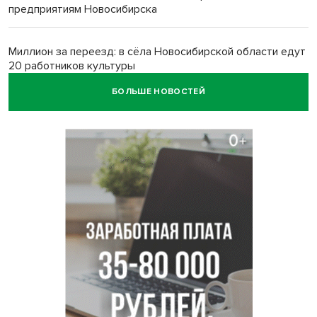
предприятиям Новосибирска
Миллион за переезд: в сёла Новосибирской области едут
20 работников культуры
БОЛЬШЕ НОВОСТЕЙ
О похолодании в августе-2026 рассказали синоптики в
Новосибирске
В Новосибирске минтранс наказал 8 таксистов без
страховки
Андрей Травников поблагодарил новосибирских
строителей за вклад в развитие региона
Новосибирский метрополитен начал ремонт входа на
«Площади Ленина»