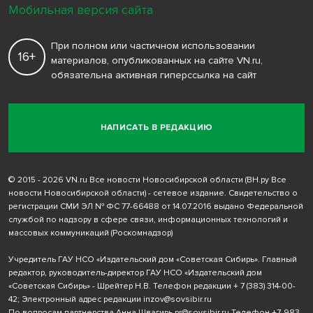
Мобильная версия сайта
При полном или частичном использовании
16+
материалов, опубликованных на сайте VN.ru,
обязательна активная гиперссылка на сайт
НАПИСАТЬ В РЕДАКЦИЮ
© 2015 - 2026 VN.ru Все новости Новосибирской области (ВН.ру Все
новости Новосибирской области) - сетевое издание. Свидетельство о
регистрации СМИ ЭЛ № ФС 77-66488 от 14.07.2016 выдано Федеральной
службой по надзору в сфере связи, информационных технологий и
массовых коммуникаций (Роскомнадзор)
Учредитель ГАУ НСО «Издательский дом «Советская Сибирь». Главный
редактор, руководитель-директор ГАУ НСО «Издательский дом
«Советская Сибирь» - Шрейтер Н.В. Телефон редакции
+ 7 (383) 314-00-
42
; Электронный адрес редакции
inzov@sovsibir.ru
По вопросам партнерства Анна Швагирь
pr@sovsibir.ru
Телефон
+7-983-