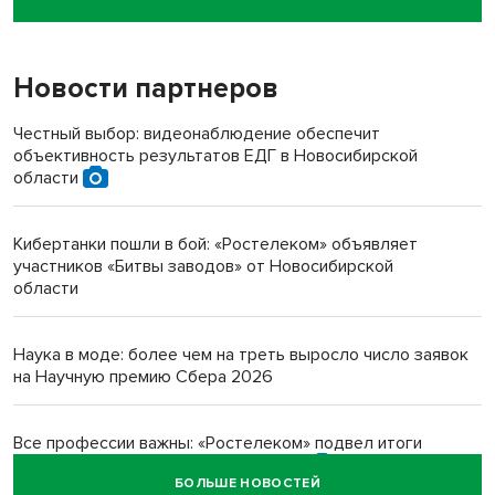
пенсионерки на вокзале
Новости партнеров
«Мы живём на пастбище!»: в новосибирском селе лошади
терроризируют жителей
Честный выбор: видеонаблюдение обеспечит
объективность результатов ЕДГ в Новосибирской
Инвалид получил условный срок за избиение врачей
области
протезом под Новосибирском
Кибертанки пошли в бой: «Ростелеком» объявляет
Новосибирский преподаватель с женой вошли в топ-16
участников «Битвы заводов» от Новосибирской
многодетных в России
области
Обновлённое отделение ВТБ открылось в Искитиме
Наука в моде: более чем на треть выросло число заявок
на Научную премию Сбера 2026
Все профессии важны: «Ростелеком» подвел итоги
всероссийского флешмоба #явлияю
БОЛЬШЕ НОВОСТЕЙ