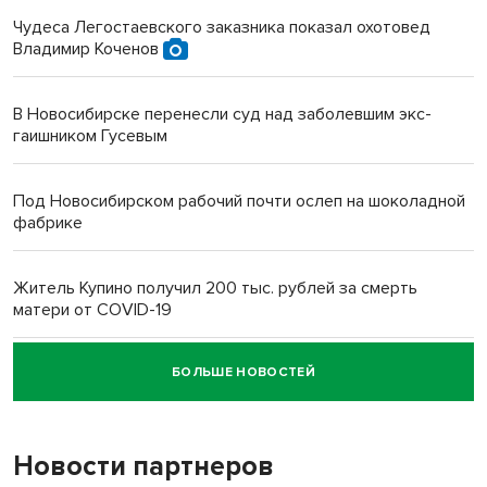
Чудеса Легостаевского заказника показал охотовед
Владимир Коченов
В Новосибирске перенесли суд над заболевшим экс-
гаишником Гусевым
Под Новосибирском рабочий почти ослеп на шоколадной
фабрике
Житель Купино получил 200 тыс. рублей за смерть
матери от COVID-19
БОЛЬШЕ НОВОСТЕЙ
Новосибирский суд наказал водителя за смерть
пенсионерки на вокзале
Новости партнеров
«Мы живём на пастбище!»: в новосибирском селе лошади
терроризируют жителей