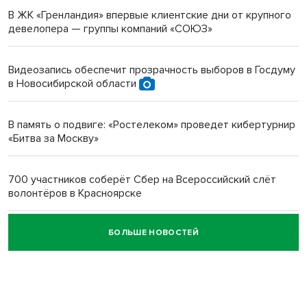
В ЖК «Гренландия» впервые клиентские дни от крупного
девелопера — группы компаний «СОЮЗ»
Инвалид получил условный срок за избиение врачей
протезом под Новосибирском
Видеозапись обеспечит прозрачность выборов в Госдуму
в Новосибирской области
Новосибирский преподаватель с женой вошли в топ-16
многодетных в России
В память о подвиге: «Ростелеком» проведет кибертурнир
«Битва за Москву»
Обновлённое отделение ВТБ открылось в Искитиме
700 участников соберёт Сбер на Всероссийский слёт
волонтёров в Красноярске
БОЛЬШЕ НОВОСТЕЙ
Честный выбор: видеонаблюдение обеспечит
объективность результатов ЕДГ в Новосибирской
области