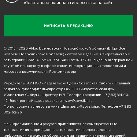
обязательна активная гиперссылка на сайт
НАПИСАТЬ В РЕДАКЦИЮ
© 2015 - 2026 VN.ru Все новости Новосибирской области (ВН.ру Все
новости Новосибирской области) - сетевое издание. Свидетельство о
регистрации СМИ ЭЛ № ФС 77-66488 от 14.07.2016 выдано Федеральной
службой по надзору в сфере связи, информационных технологий и
массовых коммуникаций (Роскомнадзор)
Учредитель ГАУ НСО «Издательский дом «Советская Сибирь». Главный
редактор, руководитель-директор ГАУ НСО «Издательский дом
«Советская Сибирь» - Шрейтер Н.В. Телефон редакции
+ 7 (383) 314-00-
42
; Электронный адрес редакции
inzov@sovsibir.ru
По вопросам партнерства Анна Швагирь
pr@sovsibir.ru
Телефон
+7-983-
302-62-26
На информационном ресурсе применяются рекомендательные
технологии
(информационные технологии предоставления
информации на основе сбора, систематизации и анализа сведений,