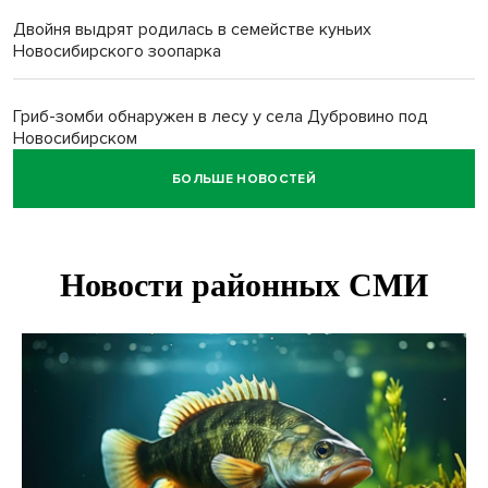
Двойня выдрят родилась в семействе куньих
Новосибирского зоопарка
Гриб-зомби обнаружен в лесу у села Дубровино под
Новосибирском
БОЛЬШЕ НОВОСТЕЙ
ХК «Сибирь» подписал контракт с обладателем Кубка
Стэнли Евгением Кузнецовым
Отправил инвалида на СВО и получил его «посмертные»
выплаты адвокат из Черепаново
Андрей Травников поздравил новосибирцев с
юбилейным Днем строителя
Ученики новосибирского лицея победили в
Международной олимпиаде по ИИ