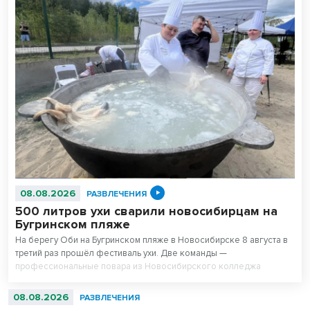
08.08.2026
РАЗВЛЕЧЕНИЯ
500 литров ухи сварили новосибирцам на
Бугринском пляже
На берегу Оби на Бугринском пляже в Новосибирске 8 августа в
третий раз прошёл фестиваль ухи. Две команды —
профессиональные повара из Новосибирского колледжа
питания и любители — сварили вместе 500 литров супа. После
приготовления очередь отдыхающих на пляже выстроилась за
08.08.2026
РАЗВЛЕЧЕНИЯ
бесплатной ухой – голодным не ушел никто.