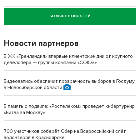
БОЛЬШЕ НОВОСТЕЙ
Новосибирский суд наказал водителя за смерть
пенсионерки на вокзале
Новости партнеров
«Мы живём на пастбище!»: в новосибирском селе лошади
терроризируют жителей
В ЖК «Гренландия» впервые клиентские дни от крупного
девелопера — группы компаний «СОЮЗ»
Инвалид получил условный срок за избиение врачей
протезом под Новосибирском
Видеозапись обеспечит прозрачность выборов в Госдуму
в Новосибирской области
Новосибирский преподаватель с женой вошли в топ-16
многодетных в России
В память о подвиге: «Ростелеком» проведет кибертурнир
«Битва за Москву»
Обновлённое отделение ВТБ открылось в Искитиме
700 участников соберёт Сбер на Всероссийский слёт
волонтёров в Красноярске