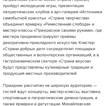
пройдут молодецкие игры, презентации
патриотических клубов и арт
галерея
«Источники
‑
самобытной
кр
асоты». «Страна творчества»
объединит ярмарку «Ремесленная слобода» и
мастер
классы
«Прекрасное
своими
руками»
,
где
‑
мастера
продемонстрируют
приёмы
декоративно
прикладного
искусства
.
Кластер
‑
«Страна
добрых
дел»
сосредоточит
площадки
общественных
и
волонтёр
ских организаций, а в
гастрономическом секторе «Страна вкусов»
будут представлены кулинарные традиции и
продукция местных производителей.
Праздник рассчитан на широкую аудиторию —
гостей ждут концерты, мастер
классы
,
выставки
,
‑
спортивные
и
пат
риотические демонстрации, а
также ярмарки и дегустации. Михайловская