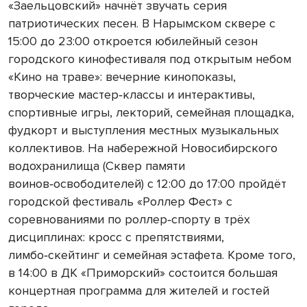
«Заельцовский» начнёт звучать серия
патриотических песен. В Нарымском сквере с
15:00 до 23:00 откроется юбилейный сезон
городского кинофестиваля под открытым небом
«Кино на траве»: вечерние кинопоказы,
творческие мастер
классы
и
интерактивы
,
‑
спортивные
игры
,
лекторий
,
семейная
площадка
,
фудк
орт и выступления местных музыкальных
коллективов. На набережной Новосибирского
водохранилища (Сквер памяти
воинов
освободителей
)
с
12:00
до
17:00
пройдёт
‑
городской
фестиваль
«Роллер
Фест»
с
соревнованиями
по
роллер
спорту
в
трёх
‑
дисциплинах
:
кросс
с
препя
тствиями,
лимбо
скейтинг
и
семейная
эстафета
. Кроме того,
‑
в 14:00 в ДК «Приморский» состоится большая
концертная программа для жителей и гостей