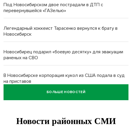
Под Новосибирском двое пострадали в ДТП с
перевернувшейся «ГАЗелью»
Легендарный хоккеист Тарасенко вернулся к брату в
Новосибирск
Новосибирец подарил «боевую десятку» для эвакуации
раненых на СВО
В Новосибирске корпорация кукол из США подала в суд
на приставов
БОЛЬШЕ НОВОСТЕЙ
В Новосибирске минздрав объявил бесплатную
диспансеризацию для 65-летних
В Новосибирске врачи прооперировали 25 тысяч
пациентов с катарактой