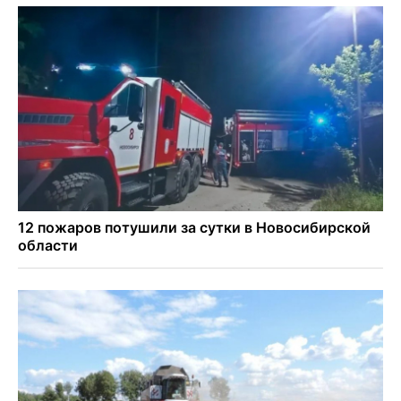
Знаменитый орангутан Бату отметил юбилей в
новосибирском зоопарке
Новосибирские хирурги спасли сердце восьмиклассницы
с донорским клапаном