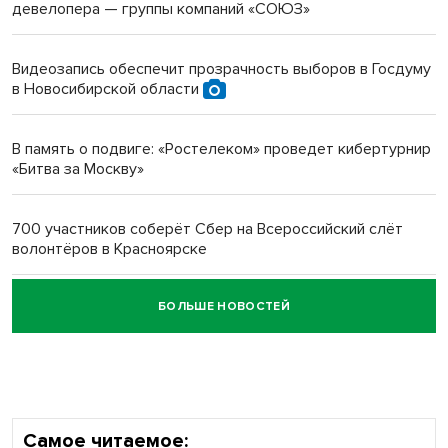
девелопера — группы компаний «СОЮЗ»
Инвалид получил условный срок за избиение врачей
протезом под Новосибирском
Видеозапись обеспечит прозрачность выборов в Госдуму
в Новосибирской области
Новосибирский преподаватель с женой вошли в топ-16
многодетных в России
В память о подвиге: «Ростелеком» проведет кибертурнир
«Битва за Москву»
Обновлённое отделение ВТБ открылось в Искитиме
700 участников соберёт Сбер на Всероссийский слёт
волонтёров в Красноярске
БОЛЬШЕ НОВОСТЕЙ
Честный выбор: видеонаблюдение обеспечит
объективность результатов ЕДГ в Новосибирской
области
Самое читаемое: