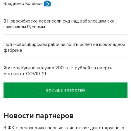
Владимир Коченов
В Новосибирске перенесли суд над заболевшим экс-
гаишником Гусевым
Под Новосибирском рабочий почти ослеп на шоколадной
фабрике
Житель Купино получил 200 тыс. рублей за смерть
матери от COVID-19
БОЛЬШЕ НОВОСТЕЙ
Новосибирский суд наказал водителя за смерть
пенсионерки на вокзале
Новости партнеров
«Мы живём на пастбище!»: в новосибирском селе лошади
терроризируют жителей
В ЖК «Гренландия» впервые клиентские дни от крупного