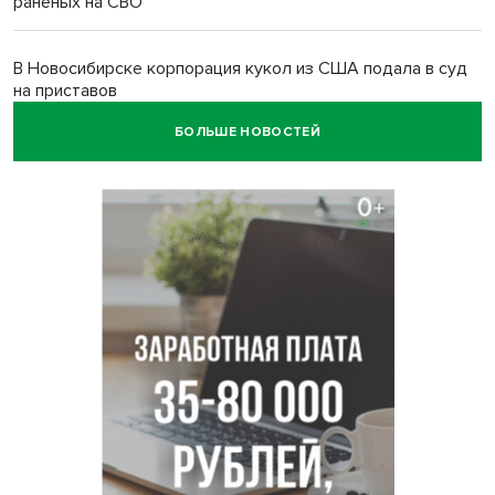
раненых на СВО
В Новосибирске корпорация кукол из США подала в суд
на приставов
БОЛЬШЕ НОВОСТЕЙ
В Новосибирске минздрав объявил бесплатную
диспансеризацию для 65-летних
В Новосибирске врачи прооперировали 25 тысяч
пациентов с катарактой
Знаменитый орангутан Бату отметил юбилей в
новосибирском зоопарке
Новосибирские хирурги спасли сердце восьмиклассницы
с донорским клапаном