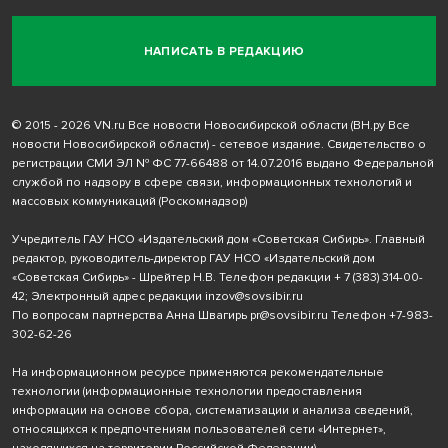
НАПИСАТЬ В РЕДАКЦИЮ
© 2015 - 2026 VN.ru Все новости Новосибирской области (ВН.ру Все
новости Новосибирской области) - сетевое издание. Свидетельство о
регистрации СМИ ЭЛ № ФС 77-66488 от 14.07.2016 выдано Федеральной
службой по надзору в сфере связи, информационных технологий и
массовых коммуникаций (Роскомнадзор)
Учредитель ГАУ НСО «Издательский дом «Советская Сибирь». Главный
редактор, руководитель-директор ГАУ НСО «Издательский дом
«Советская Сибирь» - Шрейтер Н.В. Телефон редакции
+ 7 (383) 314-00-
42
; Электронный адрес редакции
inzov@sovsibir.ru
По вопросам партнерства Анна Швагирь
pr@sovsibir.ru
Телефон
+7-983-
302-62-26
На информационном ресурсе применяются рекомендательные
технологии
(информационные технологии предоставления
информации на основе сбора, систематизации и анализа сведений,
относящихся к предпочтениям пользователей сети «Интернет»,