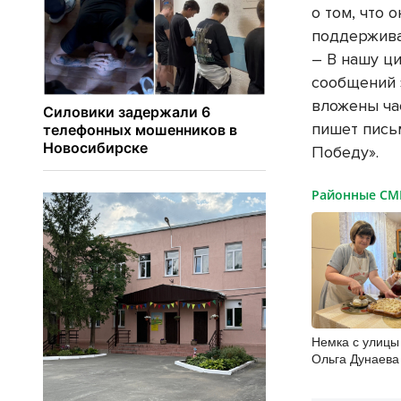
о том, что 
поддержива
– В нашу ц
сообщений 
вложены ча
пишет пись
Победу».
Районные С
Немка с улицы
Ольга Дунаева
хранит то, что