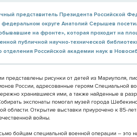
чный представитель Президента Российской Фе
 федеральном округе Анатолий Серышев посети
побывавшие на фронте», которая проходит на пл
венной публичной научно-технической библиотек
 отделения Российской академии наук в Новосиб
ии представлены рисунки от детей из Мариуполя, пи
ионов России, адресованные героям Специальной в
бережно хранившиеся ими, а также найденные в раз
Собирать экспонаты помогал музей города Шебекин
ой области. Открытие выставки приурочено к 85-лет
ечественной войны.
сьмо бойцам специальной военной операции – это 