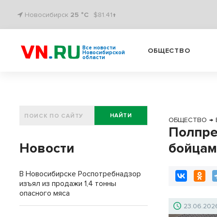
Новосибирск
25 °C
$81.41↑
Все новости
ОБЩЕСТВО
Новосибирской
области
НАЙТИ
ОБЩЕСТВО
→
Полпре
Новости
бойцам
В Новосибирске Роспотребнадзор
изъял из продажи 1,4 тонны
опасного мяса
23.06.202