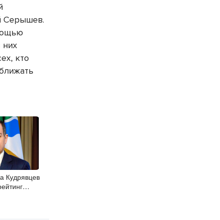
й
й Серышев.
омощью
 них
ех, кто
иближать
а Кудрявцев
рейтинг
иц СФО