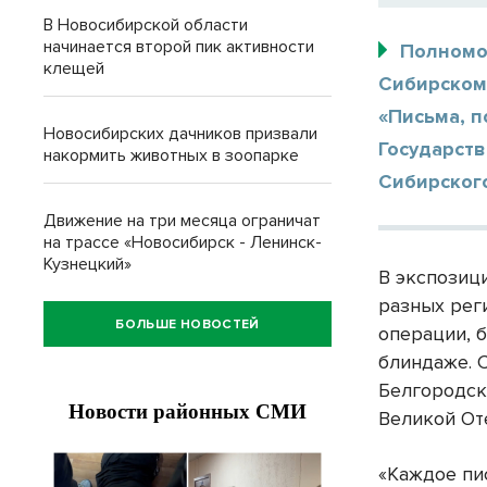
В Новосибирской области
начинается второй пик активности
Полномо
клещей
Сибирском
«Письма, 
Новосибирских дачников призвали
Государст
накормить животных в зоопарке
Сибирского
Движение на три месяца ограничат
на трассе «Новосибирск - Ленинск-
Кузнецкий»
В экспозиц
разных рег
БОЛЬШЕ НОВОСТЕЙ
операции, 
блиндаже. 
Белгородск
Великой От
«Каждое пи