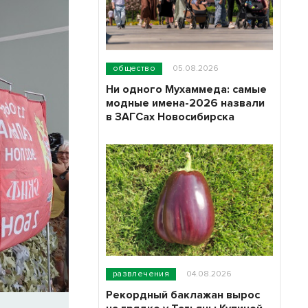
общество
05.08.2026
Ни одного Мухаммеда: самые
модные имена-2026 назвали
в ЗАГСах Новосибирска
развлечения
04.08.2026
Рекордный баклажан вырос