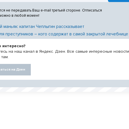
тся не передавать Ваш e-mail третьей стороне. Отписаться
 можно в любой момент
й маньяк: капитан Чеплыгин рассказывает
ля преступников – кого содержат в самой закрытой лечебнице
о интересно?
есь на наш канал в Яндекс. Дзен. Все самые интересные новост
 там.
аться на Дзен