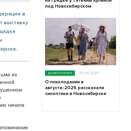
на грядке у Татьяны Купиной
под Новосибирском
дерации в
л выставку
ощадке
и
ирске.
развлечения
05.08.2026
сьма из
О похолодании в
оенной
августе-2026 рассказали
рушенном
синоптики в Новосибирске
о
ию начала
напоминание