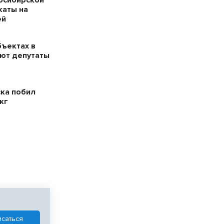
каты на
ей
бъектах в
ют депутаты
ска побил
кг