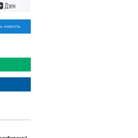
Дзен
ь новость
осибирской