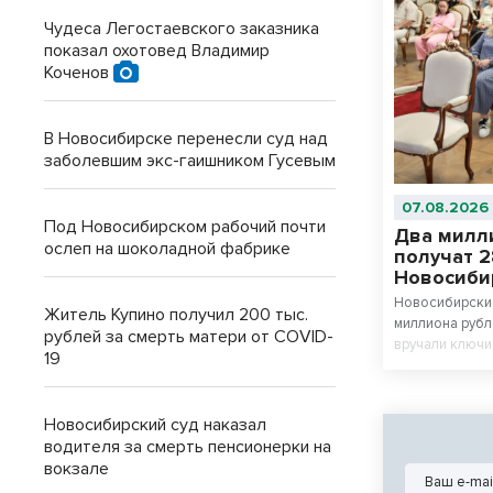
Чудеса Легостаевского заказника
показал охотовед Владимир
Коченов
В Новосибирске перенесли суд над
заболевшим экс-гаишником Гусевым
07.08.2026
Под Новосибирском рабочий почти
Два милли
ослеп на шоколадной фабрике
получат 2
Новосиби
Новосибирские
Житель Купино получил 200 тыс.
миллиона рубл
рублей за смерть матери от COVID-
вручали ключи
19
Гранта».
Новосибирский суд наказал
водителя за смерть пенсионерки на
вокзале