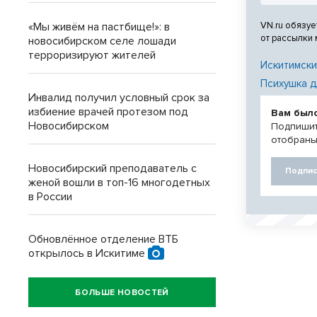
VN.ru обязуе
«Мы живём на пастбище!»: в
от рассылки
новосибирском селе лошади
терроризируют жителей
Искитимски
Психушка д
Инвалид получил условный срок за
избиение врачей протезом под
Вам был
Новосибирском
Подпишит
отобраны
Новосибирский преподаватель с
Подпис
женой вошли в топ-16 многодетных
в России
Обновлённое отделение ВТБ
открылось в Искитиме
БОЛЬШЕ НОВОСТЕЙ