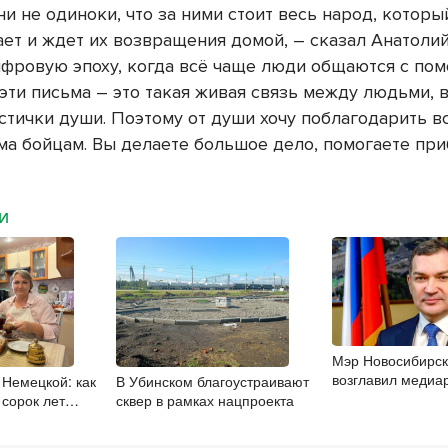
они не одиноки, что за ними стоит весь народ, которы
ет и ждет их возвращения домой, – сказал Анатоли
ифровую эпоху, когда всё чаще люди общаются с п
эти письма – это такая живая связь между людьми, в
стички души. Поэтому от души хочу поблагодарить вс
ма бойцам. Вы делаете большое дело, помогаете пр
МИ
Мэр Новосибирск
возглавил медиа
 Немецкой: как
В Убинском благоустраивают
первых лиц стол
 сорок лет
сквер в рамках нацпроекта
 нельзя забыть