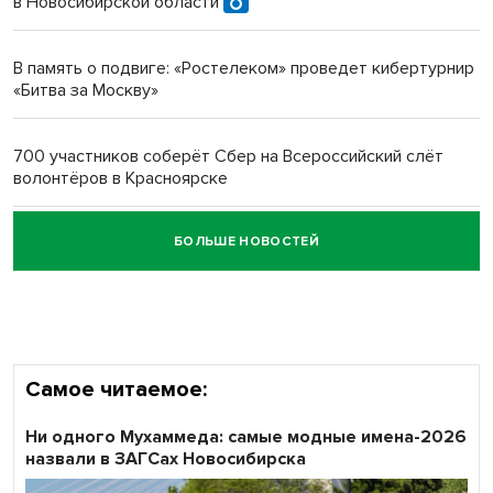
в Новосибирской области
Новосибирский преподаватель с женой вошли в топ-16
многодетных в России
В память о подвиге: «Ростелеком» проведет кибертурнир
«Битва за Москву»
Обновлённое отделение ВТБ открылось в Искитиме
700 участников соберёт Сбер на Всероссийский слёт
волонтёров в Красноярске
БОЛЬШЕ НОВОСТЕЙ
Честный выбор: видеонаблюдение обеспечит
объективность результатов ЕДГ в Новосибирской
области
Самое читаемое:
Ни одного Мухаммеда: самые модные имена-2026
назвали в ЗАГСах Новосибирска