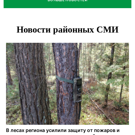
БОЛЬШЕ НОВОСТЕЙ
В Новосибирске минздрав объявил бесплатную
диспансеризацию для 65-летних
В Новосибирске врачи прооперировали 25 тысяч
пациентов с катарактой
Знаменитый орангутан Бату отметил юбилей в
новосибирском зоопарке
Новосибирские хирурги спасли сердце восьмиклассницы
с донорским клапаном