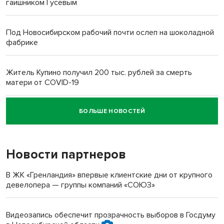
гаишником Гусевым
Под Новосибирском рабочий почти ослеп на шоколадной
фабрике
Житель Купино получил 200 тыс. рублей за смерть
матери от COVID-19
БОЛЬШЕ НОВОСТЕЙ
Новосибирский суд наказал водителя за смерть
пенсионерки на вокзале
Новости партнеров
«Мы живём на пастбище!»: в новосибирском селе лошади
терроризируют жителей
В ЖК «Гренландия» впервые клиентские дни от крупного
девелопера — группы компаний «СОЮЗ»
Инвалид получил условный срок за избиение врачей
протезом под Новосибирском
Видеозапись обеспечит прозрачность выборов в Госдуму