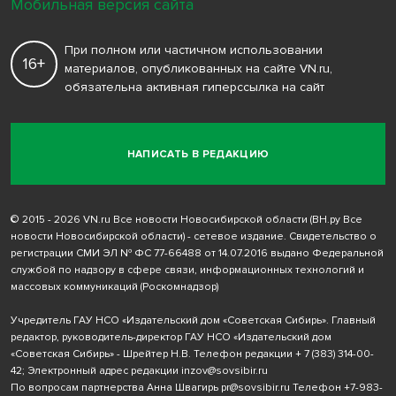
Мобильная версия сайта
При полном или частичном использовании
16+
материалов, опубликованных на сайте VN.ru,
обязательна активная гиперссылка на сайт
НАПИСАТЬ В РЕДАКЦИЮ
© 2015 - 2026 VN.ru Все новости Новосибирской области (ВН.ру Все
новости Новосибирской области) - сетевое издание. Свидетельство о
регистрации СМИ ЭЛ № ФС 77-66488 от 14.07.2016 выдано Федеральной
службой по надзору в сфере связи, информационных технологий и
массовых коммуникаций (Роскомнадзор)
Учредитель ГАУ НСО «Издательский дом «Советская Сибирь». Главный
редактор, руководитель-директор ГАУ НСО «Издательский дом
«Советская Сибирь» - Шрейтер Н.В. Телефон редакции
+ 7 (383) 314-00-
42
; Электронный адрес редакции
inzov@sovsibir.ru
По вопросам партнерства Анна Швагирь
pr@sovsibir.ru
Телефон
+7-983-