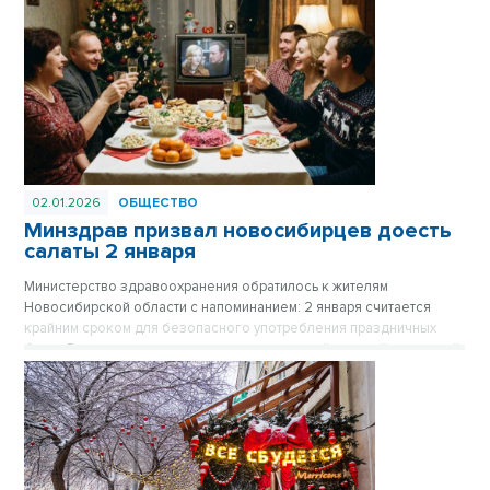
02.01.2026
ОБЩЕСТВО
Минздрав призвал новосибирцев доесть
салаты 2 января
Министерство здравоохранения обратилось к жителям
Новосибирской области с напоминанием: 2 января считается
крайним сроком для безопасного употребления праздничных
блюд. Врачи предупреждают, что салаты с майонезной заправкой
являются идеальной средой для размножения бактерий, и даже
хранение в холодильнике не гарантирует безопасность
продуктов спустя двое суток после приготовления.