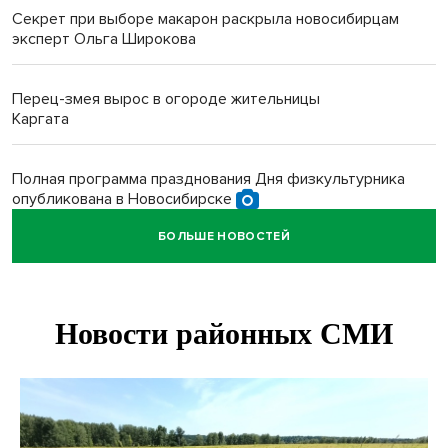
Секрет при выборе макарон раскрыла новосибирцам
эксперт Ольга Широкова
Перец-змея вырос в огороде жительницы
Каргата
Полная программа празднования Дня физкультурника
опубликована в Новосибирске
БОЛЬШЕ НОВОСТЕЙ
Прогноз погоды на 8-9 августа в Новосибирске сделали
синоптики
Площадки для контроля перегруза начали строить на
въездах в Новосибирск
Дольщики долгостроя на Титова в Новосибирске
получили ключи от квартир