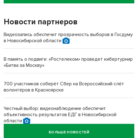
пенсионерки на вокзале
Новости партнеров
«Мы живём на пастбище!»: в новосибирском селе лошади
терроризируют жителей
Видеозапись обеспечит прозрачность выборов в Госдуму
в Новосибирской области
Инвалид получил условный срок за избиение врачей
протезом под Новосибирском
В память о подвиге: «Ростелеком» проведет кибертурнир
«Битва за Москву»
Новосибирский преподаватель с женой вошли в топ-16
многодетных в России
700 участников соберёт Сбер на Всероссийский слёт
волонтёров в Красноярске
Обновлённое отделение ВТБ открылось в Искитиме
Честный выбор: видеонаблюдение обеспечит
объективность результатов ЕДГ в Новосибирской
области
БОЛЬШЕ НОВОСТЕЙ